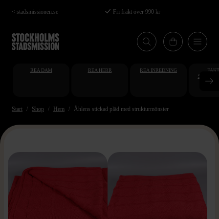
Hoppa
< stadsmissionen.se
Fri frakt över 990 kr
till
huvudinnehåll
REA DAM
REA HERR
REA INREDNING
FAKT
STUDENT
AT
Start
Shop
Hem
Åhlens stickad pläd med strukturmönster