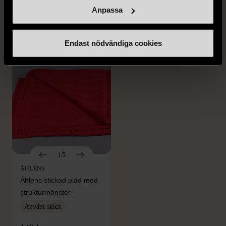
minigryta med lock
minigryta med lock
Anpassa
Gott skick
Gott skick
69 kr
69 kr
Endast nödvändiga cookies
1/5
ÅHLÉNS
Åhlens stickad pläd med
strukturmönster
Använt skick