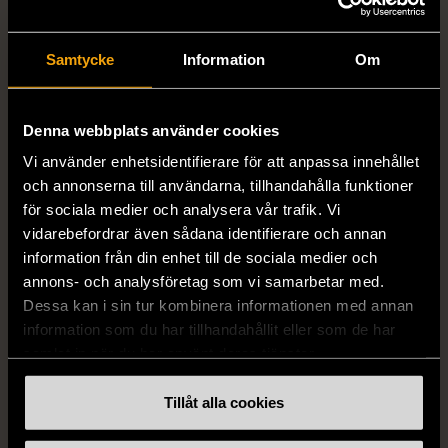
Samtycke
Information
Om
FRÅN SAMMA VARUMÄRKE
Denna webbplats använder cookies
Hitta produkter från samma varumärke
Vi använder enhetsidentifierare för att anpassa innehållet
och annonserna till användarna, tillhandahålla funktioner
för sociala medier och analysera vår trafik. Vi
vidarebefordrar även sådana identifierare och annan
information från din enhet till de sociala medier och
annons- och analysföretag som vi samarbetar med.
Dessa kan i sin tur kombinera informationen med annan
information som du har tillhandahållit eller som de har
samlat in när du har använt deras tjänster.
1/5
1/5
Tillåt alla cookies
ÅHLÉNS
ÅHLÉNS
Åhlens - Tempo - Rosa
Åhlens - Tempo - Lila