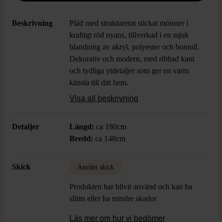
Beskrivning
Pläd med strukturerat stickat mönster i
kraftigt röd nyans, tillverkad i en mjuk
blandning av akryl, polyester och bomull.
Dekorativ och modern, med ribbad kant
och tydliga ytdetaljer som ger en varm
känsla till ditt hem.
Visa all beskrivning
Övrigt:
Lös tråd (bild 3 och 4)
Detaljer
Längd:
ca 180cm
Bredd:
ca 148cm
Skick
Använt skick
Produkten har blivit använd och kan ha
slitits eller ha mindre skador
Läs mer om hur vi bedömer