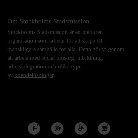
Om Stockholms Stadsmission
Stockholms Stadsmission är en idéburen
organisation som arbetar för att skapa ett
mänskligare samhälle för alla. Detta gör vi genom
att arbeta med
social omsorg
,
utbildning
,
arbetsintegration
och olika typer
av
boendelösningar
.
Följ
Följ
Följ
Följ
oss
oss
oss
oss