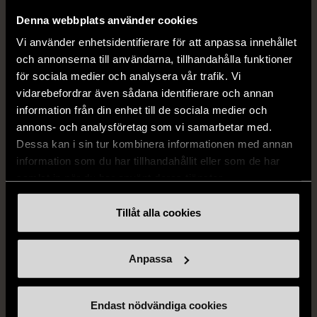
Denna webbplats använder cookies
Vi använder enhetsidentifierare för att anpassa innehållet
och annonserna till användarna, tillhandahålla funktioner
för sociala medier och analysera vår trafik. Vi
vidarebefordrar även sådana identifierare och annan
information från din enhet till de sociala medier och
1/5
1/5
annons- och analysföretag som vi samarbetar med.
Dessa kan i sin tur kombinera informationen med annan
ÅHLÉNS
ÅHLÉNS
information som du har tillhandahållit eller som de har
Åhlens - Tempo - Rosa
Åhlens - Tempo - Lila
samlat in när du har använt deras tjänster.
minigryta med lock
minigryta med lock
Gott skick
Gott skick
Tillåt alla cookies
69 kr
69 kr
Anpassa
Endast nödvändiga cookies