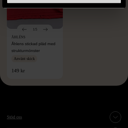
1/5
ÅHLÉNS
Åhlens stickad pläd med
strukturmönster
Använt skick
149 kr
Stöd oss