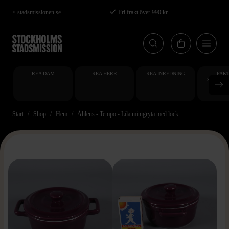
Hoppa
< stadsmissionen.se
Fri frakt över 990 kr
till
huvudinnehåll
REA DAM
REA HERR
REA INREDNING
FAKT
STUDENT
AT
Start
Shop
Hem
Åhlens - Tempo - Lila minigryta med lock