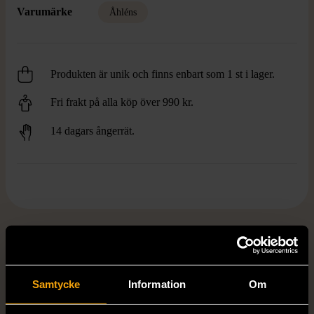
Varumärke
Åhléns
Produkten är unik och finns enbart som 1 st i lager.
Fri frakt på alla köp över 990 kr.
14 dagars ångerrät.
FRÅN SAMMA VARUMÄRKE
Hitta produkter från samma varumärke
Samtycke
Information
Om