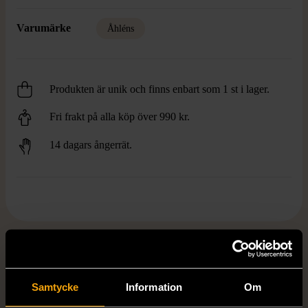
Varumärke
Åhléns
Produkten är unik och finns enbart som 1 st i lager.
Fri frakt på alla köp över 990 kr.
14 dagars ångerrät.
FRÅN SAMMA VARUMÄRKE
Hitta produkter från samma varumärke
Samtycke
Information
Om