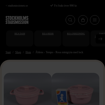
Hoppa
< stadsmissionen.se
Fri frakt över 990 kr
till
huvudinnehåll
REA DAM
REA HERR
REA INREDNING
FAKT
STUDENT
AT
Start
Shop
Hem
Åhlens - Tempo - Rosa minigryta med lock