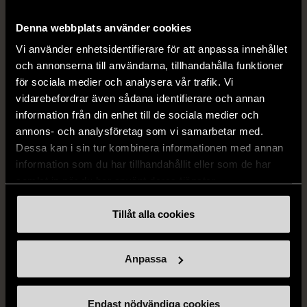
Denna webbplats använder cookies
Vi använder enhetsidentifierare för att anpassa innehållet
och annonserna till användarna, tillhandahålla funktioner
för sociala medier och analysera vår trafik. Vi
vidarebefordrar även sådana identifierare och annan
information från din enhet till de sociala medier och
annons- och analysföretag som vi samarbetar med.
1/5
1/5
Dessa kan i sin tur kombinera informationen med annan
ÅHLÉNS
ÅHLÉNS
information som du har tillhandahållit eller som de har
Åhlens - Tempo - Rosa
Åhlens - Tempo - Lila
samlat in när du har använt deras tjänster.
minigryta med lock
minigryta med lock
Gott skick
Gott skick
Tillåt alla cookies
69 kr
69 kr
Anpassa
Endast nödvändiga cookies