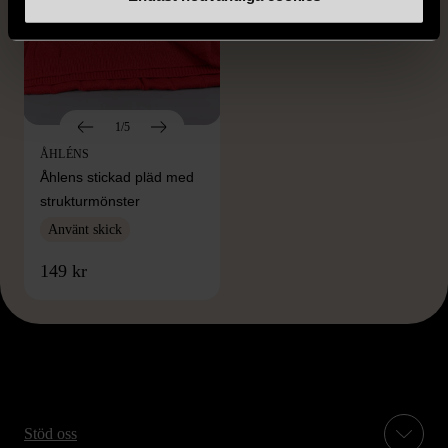
1/5
ÅHLÉNS
Åhlens stickad pläd med
strukturmönster
Använt skick
149 kr
Stöd oss