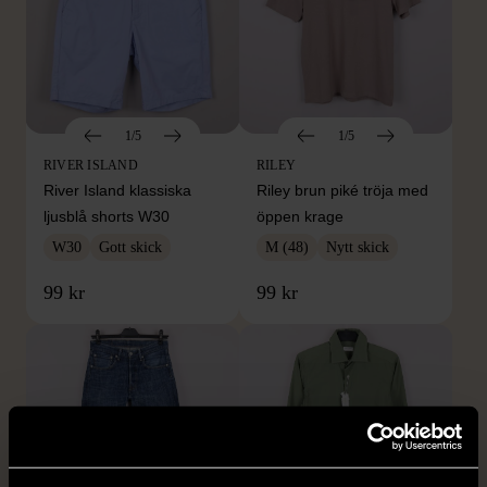
1/5
1/5
RIVER ISLAND
RILEY
River Island klassiska
Riley brun piké tröja med
ljusblå shorts W30
öppen krage
W30
Gott skick
M (48)
Nytt skick
99 kr
99 kr