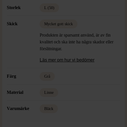
Övrigt: Har 2 stora innefickor + 1 liten
Storlek
L (50)
Skick: Gott Skick
Skick
Mycket gott skick
Produkten är sparsamt använd, är av fin
kvalitet och ska inte ha några skador eller
förslitningar.
Läs mer om hur vi bedömer
Färg
Grå
Material
Linne
Varumärke
Bläck