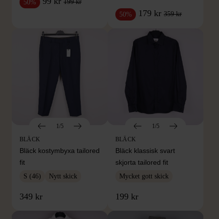
99 kr
199 kr
50%
179 kr
359 kr
50%
1/5
1/5
BLÄCK
BLÄCK
Bläck kostymbyxa tailored
Bläck klassisk svart
fit
skjorta tailored fit
S (46)
Nytt skick
Mycket gott skick
349 kr
199 kr