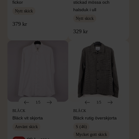
fickor
stickad mössa och
halsduk i ull
Nytt skick
Nytt skick
379 kr
329 kr
1/5
1/5
BLÄCK
BLÄCK
Bläck vit skjorta
Bläck rutig överskjorta
Använt skick
S (46)
Mycket gott skick