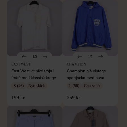
1/5
1/5
EAST WEST
CHAMPION
East West vit piké tröja i
Champion blå vintage
frotté med klassisk krage
sportjacka med huva
S (46)
Nytt skick
L (50)
Gott skick
199 kr
359 kr