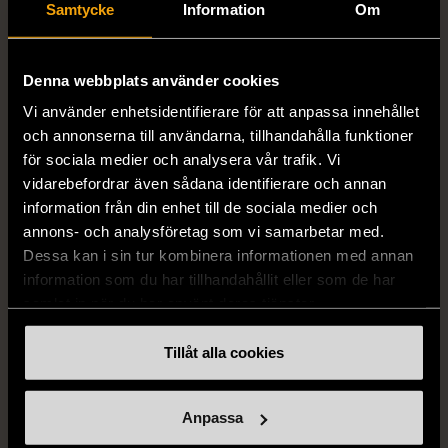
Samtycke
Information
Om
1/5
1/5
LEVI'S
A DAY'S MARCH
Denna webbplats använder cookies
Levi's 501 jeans W31 L30
A Day´s March klassisk
Vi använder enhetsidentifierare för att anpassa innehållet
skjorta
W31
Mycket gott skick
och annonserna till användarna, tillhandahålla funktioner
S (46)
Nytt skick
för sociala medier och analysera vår trafik. Vi
499 kr
vidarebefordrar även sådana identifierare och annan
229 kr
information från din enhet till de sociala medier och
annons- och analysföretag som vi samarbetar med.
Dessa kan i sin tur kombinera informationen med annan
information som du har tillhandahållit eller som de har
samlat in när du har använt deras tjänster.
Tillåt alla cookies
Anpassa
1/5