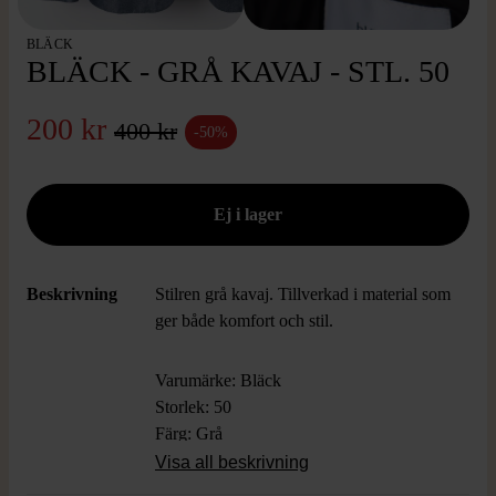
BLÄCK
BLÄCK - GRÅ KAVAJ - STL. 50
200 kr
400 kr
-50%
Beskrivning
Stilren grå kavaj. Tillverkad i material som
ger både komfort och stil.
Varumärke: Bläck
Storlek: 50
Färg: Grå
Material: Yttertyg: 55% Linne, 45%
Visa all beskrivning
bomull, Foder: 55% polyester, 45% viskos