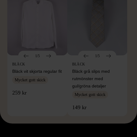
1/5
1/5
BLÄCK
BLÄCK
Bläck vit skjorta regular fit
Bläck grå slips med
rutmönster med
Mycket gott skick
gul/gröna detaljer
259 kr
Mycket gott skick
149 kr