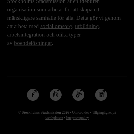
Stockholms Stadsmission är en idéburen
organisation som arbetar för att skapa ett
mänskligare samhälle för alla. Detta gör vi genom
att arbeta med
social omsorg
,
utbildning
,
arbetsintegration
och olika typer
av
boendelösningar
.
Följ
Följ
Följ
Följ
oss
oss
oss
oss
på
på
på
på
© Stockholms Stadsmission 2026
•
Om cookies
•
Tillgänglighet på
Facebook
Instagram
TikTok
Linkedin
webbplatsen
•
Integritetspolicy