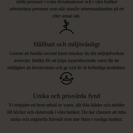
stötta personer i svåra livssituationer och i våra butiker
arbetstränar personer som står utanför arbetsmarknaden på ett
eller annat sätt.
Hållbart och miljövänligt
Genom att handla second hand minskar du din miljöpåverkan
avsevärt. Istället för att köpa nyproducerade varor får du
möjlighet att återanvända och ge nytt liv åt befintliga produkter.
Unika och prisvärda fynd
Vi erbjuder ett brett utbud av varor, allt från kläder och möbler
LIKNANDE PRODUKTER
till böcker och elektronik i våra butiker. Du har chansen att hitta
unika och originella föremål som inte finns i vanliga butiker.
Hitta produkter som påminner om denna