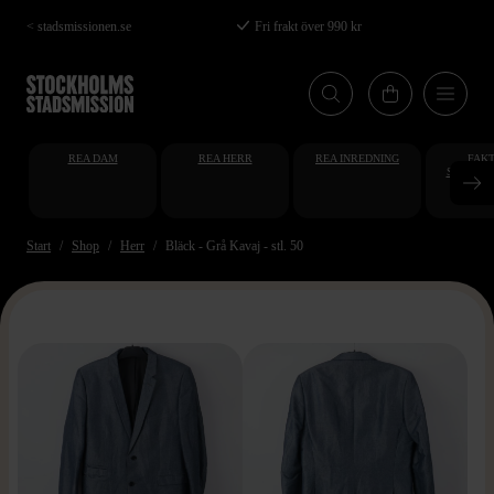
Hoppa
< stadsmissionen.se
Fri frakt över 990 kr
till
huvudinnehåll
REA DAM
REA HERR
REA INREDNING
FAKT
STUDENT
AT
Start
Shop
Herr
Bläck - Grå Kavaj - stl. 50