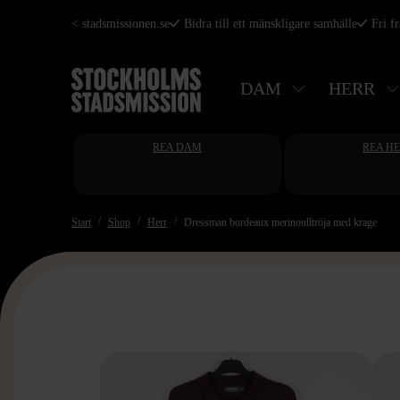
Hoppa
< stadsmissionen.se
Bidra till ett mänskligare samhälle
Fri f
till
huvudinnehåll
DAM
HERR
REA DAM
REA H
Start
Shop
Herr
Dressman bordeaux merinoulltröja med krage