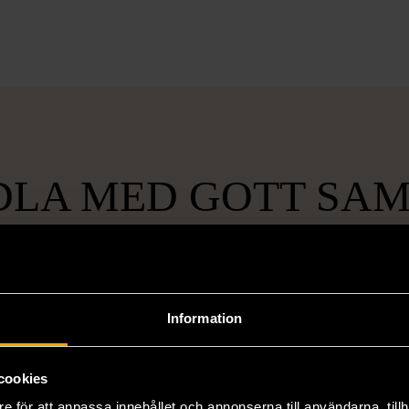
LA MED GOTT SA
Information
lt
Hållbart och
Unika o
gande
miljövänligt
cookies
att bryta
Genom att handla second hand
Vi erbjuder
e för att anpassa innehållet och annonserna till användarna, tillh