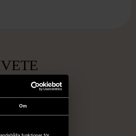
MVETE
Om
ch prisvärda
fynd
 ett brett utbud av
andahålla funktioner för