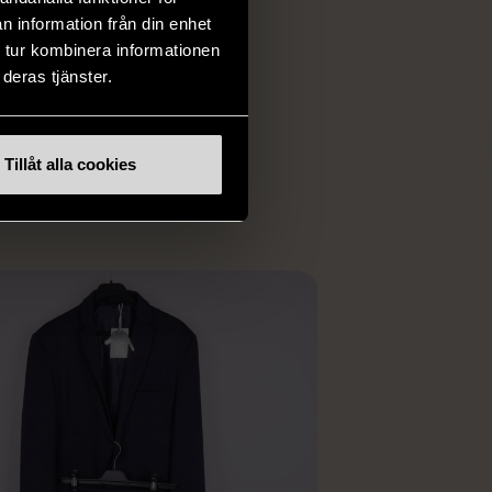
rån kläder och möbler
n information från din enhet
och elektronik i våra
 tur kombinera informationen
har chansen att hitta
deras tjänster.
iginella föremål som
 i vanliga butiker.
ER
Tillåt alla cookies