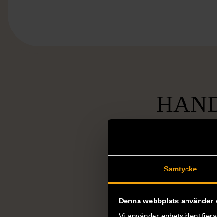
HAND
Samtycke
Socia
ansvarsta
Denna webbplats använder 
Vi arbetar för 
Vi använder enhetsidentifierar