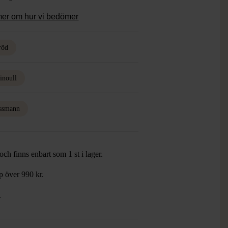
mer om hur vi bedömer
röd
inoull
ssmann
ch finns enbart som 1 st i lager.
öp över 990 kr.
.