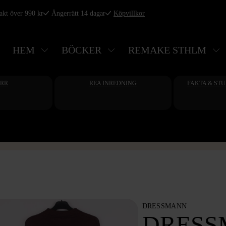
rakt över 990 kr
Ångerrätt 14 dagar
Köpvillkor
HEM
BÖCKER
REMAKE STHLM
ERR
REA INREDNING
FAKTA & ST
DRESSMANN
DRESS