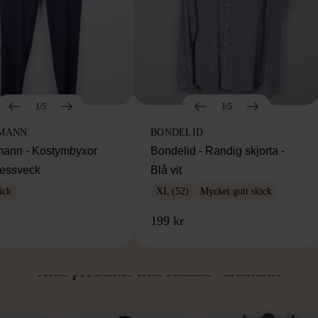
1/5
1/5
MANN
BONDELID
ann - Kostymbyxor
Bondelid - Randig skjorta -
essveck
Blå vit
ick
XL (52)
Mycket gott skick
199 kr
ÅN SAMMA VARUMÄ
Hitta produkter från samma varumärke