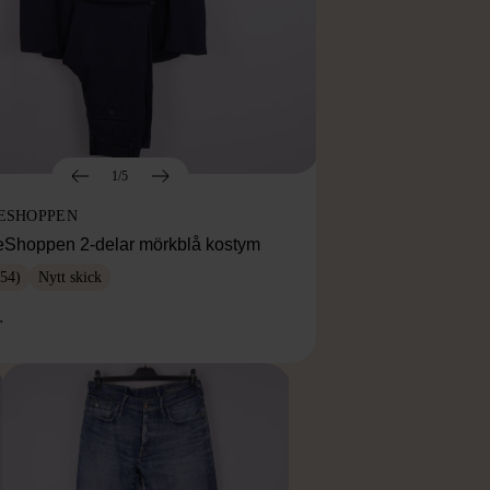
1/5
ESHOPPEN
eShoppen 2-delar mörkblå kostym
54)
Nytt skick
r