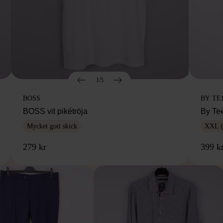
1/5
BOSS
BY TE
BOSS vit pikétröja
By Te
Mycket gott skick
XXL (
279 kr
399 k