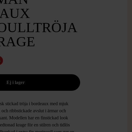
EAUX
OULLTRÖJA
RAGE
%
isk stickad tröja i bordeaux med mjuk
 och ribbstickade avslut i ärmar och
kant. Modellen har en finstickad look
dtonad krage för en stilren och tidlös
Tillverkad i extra fin merinoull som ger en