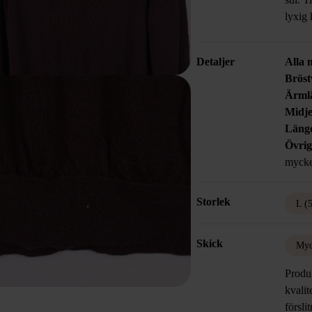
lyxig
Detaljer
Alla 
Bröst
Ärml
Midje
Läng
Övrig
mycke
Storlek
L (
Skick
Myc
Produk
kvalit
försli