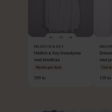
1/5
HILDITCH & KEY
DRESS
Hilditch & Key linneskjorta
Dressm
med bröstficka
med pr
Mycket gott skick
Gott sk
399 kr
159 kr
FR