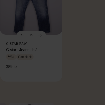
1/5
G-STAR RAW
G-star - Jeans - blå
W34
Gott skick
359 kr
RKE