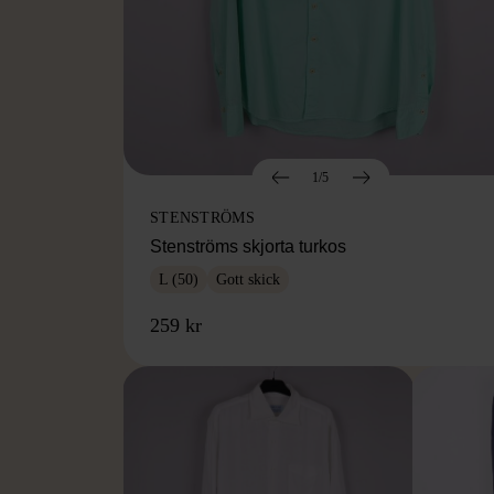
1/5
STENSTRÖMS
Stenströms skjorta turkos
L (50)
Gott skick
259 kr