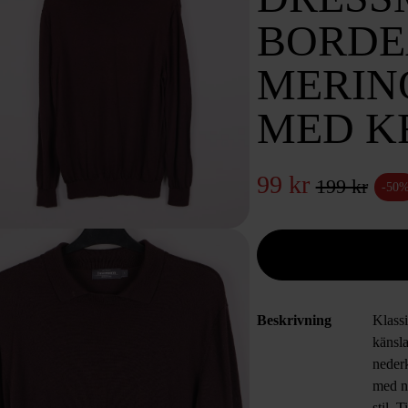
BORD
MERIN
MED K
99 kr
199 kr
-50
Beskrivning
Klass
känsla
neder
med ne
stil. 