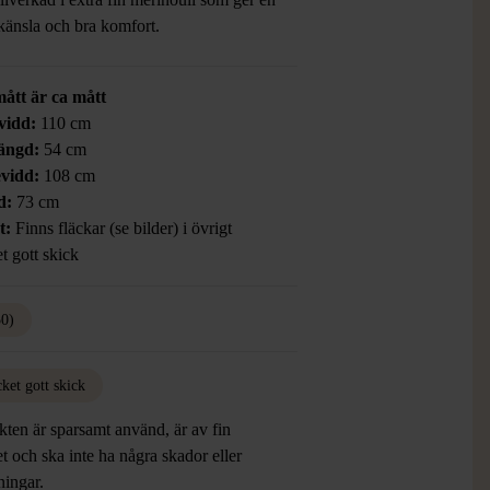
 känsla och bra komfort.
mått är ca mått
vidd:
110 cm
ängd:
54 cm
vidd:
108 cm
d:
73 cm
t:
Finns fläckar (se bilder) i övrigt
t gott skick
50)
ket gott skick
ten är sparsamt använd, är av fin
et och ska inte ha några skador eller
tningar.