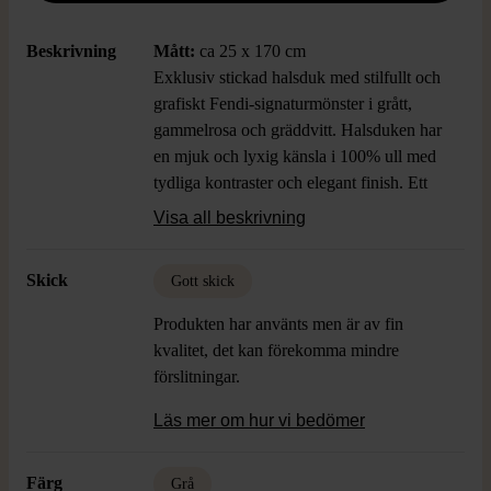
Beskrivning
Mått:
ca 25 x 170 cm
Exklusiv stickad halsduk med stilfullt och
grafiskt Fendi-signaturmönster i grått,
gammelrosa och gräddvitt. Halsduken har
en mjuk och lyxig känsla i 100% ull med
tydliga kontraster och elegant finish. Ett
ikoniskt accessoar som ger din outfit en
Visa all beskrivning
samtida och unik touch.
Skick
Gott skick
Produkten har använts men är av fin
kvalitet, det kan förekomma mindre
förslitningar.
Läs mer om hur vi bedömer
Färg
Grå