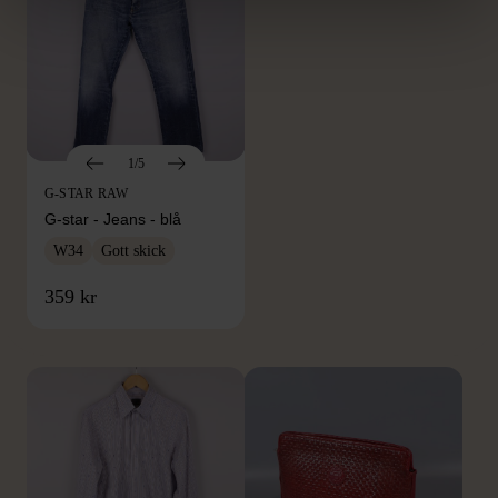
1/5
G-STAR RAW
G-star - Jeans - blå
W34
Gott skick
FRÅN SAMMA VARUMÄRKE
359 kr
Hitta produkter från samma varumärke