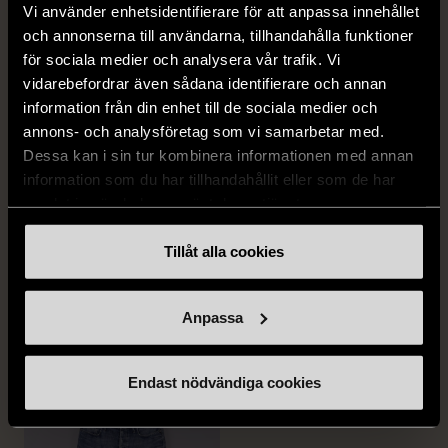
Vi använder enhetsidentifierare för att anpassa innehållet
och annonserna till användarna, tillhandahålla funktioner
för sociala medier och analysera vår trafik. Vi
vidarebefordrar även sådana identifierare och annan
information från din enhet till de sociala medier och
annons- och analysföretag som vi samarbetar med.
Dessa kan i sin tur kombinera informationen med annan
information som du har tillhandahållit eller som de har
1/5
1/5
samlat in när du har använt deras tjänster.
DRESSMANN
BONDELID
Dressmann -
Bondelid - Randig skjorta
Tillåt alla cookies
Kostymbyxor med
- Blå vit
pressveck
XL (52)
Anpassa
Gott skick
Mycket gott skick
159 kr
199 kr
Endast nödvändiga cookies