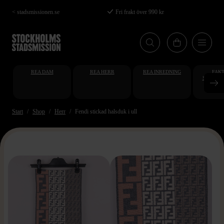
Hoppa
< stadsmissionen.se
Fri frakt över 990 kr
till
huvudinnehåll
REA DAM
REA HERR
REA INREDNING
FAKT
STUDENT
AT
Start
Shop
Herr
Fendi stickad halsduk i ull