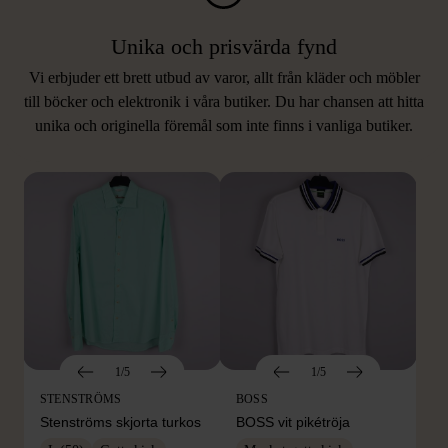
Unika och prisvärda fynd
Vi erbjuder ett brett utbud av varor, allt från kläder och möbler
LIKNANDE PRODUKTER
till böcker och elektronik i våra butiker. Du har chansen att hitta
unika och originella föremål som inte finns i vanliga butiker.
Hitta produkter som påminner om denna
1/5
1/5
STENSTRÖMS
BOSS
Stenströms skjorta turkos
BOSS vit pikétröja