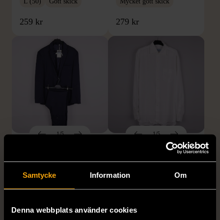
L (50)
Gott skick
Mycket gott skick
259 kr
279 kr
1/5
1/5
BY TEESHOPPEN
HILDITCH & KEY
By TeeShoppen 2-delar
Hilditch & Key linneskjorta
mörkblå kostym
med bröstficka
Samtycke
Information
Om
XXL (54)
Nytt skick
Mycket gott skick
399 kr
399 kr
Denna webbplats använder cookies