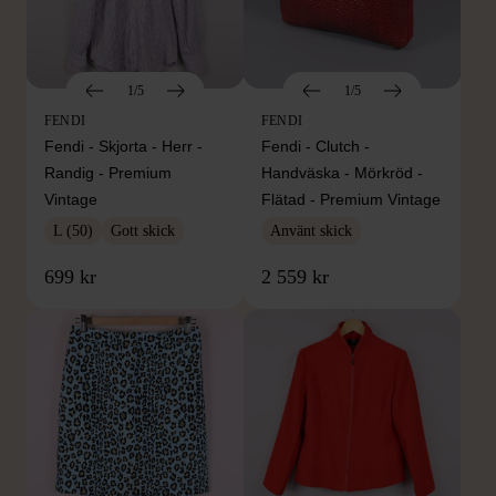
1/5
1/5
FENDI
FENDI
Fendi - Skjorta - Herr -
Fendi - Clutch -
Randig - Premium
Handväska - Mörkröd -
Vintage
Flätad - Premium Vintage
L (50)
Gott skick
Använt skick
699 kr
2 559 kr