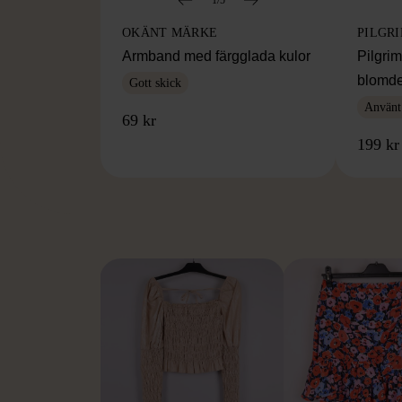
OKÄNT MÄRKE
PILGR
Armband med färgglada kulor
Pilgri
blomde
Gott skick
Använt
69 kr
199 kr
FR