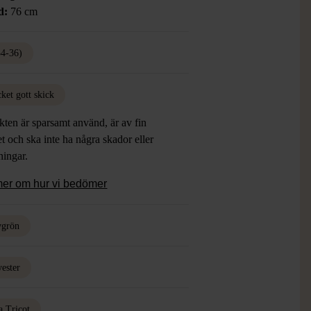
d:
76 cm
34-36)
ket gott skick
ten är sparsamt använd, är av fin
et och ska inte ha några skador eller
tningar.
mer om hur vi bedömer
vgrön
yester
a Tricot