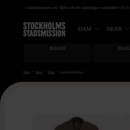
Hoppa
< stadsmissionen.se
Bidra till ett mänskligare samhälle
Fri f
till
huvudinnehåll
DAM
HERR
REA DAM
REA H
Start
Shop
Dam
Jacka med fickor