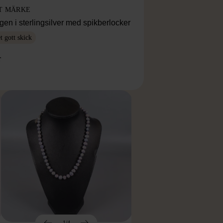
T MÄRKE
en i sterlingsilver med spikberlocker
 gott skick
r
1/4