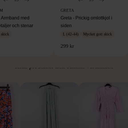
IM
GRETA
m Armband med
Greta - Prickig omlottkjol i
taljer och stenar
siden
 skick
L (42-44)
Mycket gott skick
299 kr
ÅN SAMMA VARUMÄ
Hitta produkter från samma varumärke