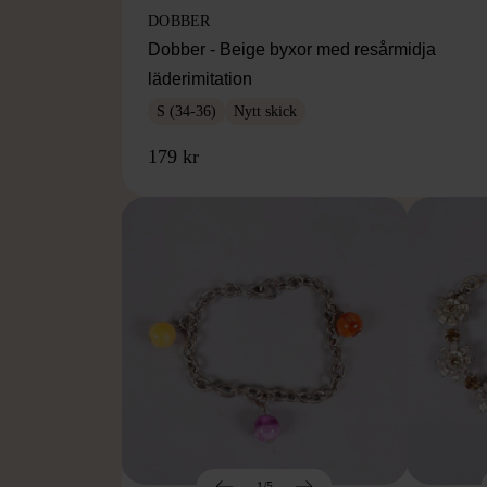
DOBBER
Dobber - Beige byxor med resårmidja
läderimitation
S (34-36)
Nytt skick
179 kr
1/5