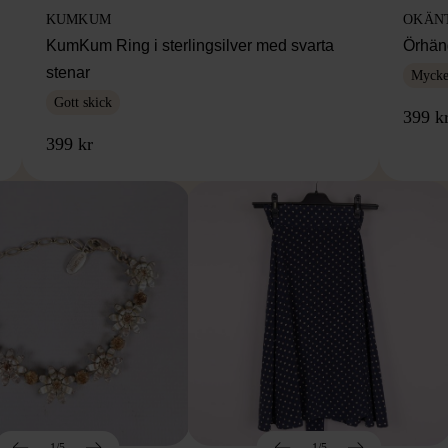
KUMKUM
OKÄN
KumKum Ring i sterlingsilver med svarta
Örhäng
stenar
Mycket
Gott skick
399 k
399 kr
1/5
1/5