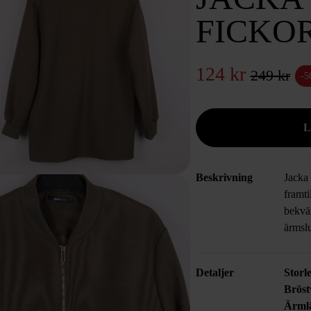
FICKO
124 kr
249 kr
-
Beskrivning
Jacka
framti
bekvä
ärmsl
Detaljer
Storl
Bröst
Ärml