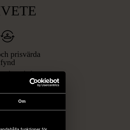
MVETE
ch prisvärda
fynd
 ett brett utbud av
rån kläder och möbler
och elektronik i våra
har chansen att hitta
Om
iginella föremål som
 i vanliga butiker.
ER
andahålla funktioner för