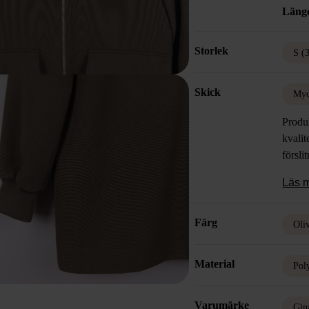
Läng
Storlek
S (
Skick
Myc
Produk
kvalit
försli
Läs 
Färg
Oli
Material
Pol
Varumärke
Gin