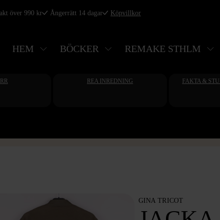
rakt över 990 kr
Ångerrätt 14 dagar
Köpvillkor
HEM
BÖCKER
REMAKE STHLM
ERR
REA INREDNING
FAKTA & ST
GINA TRICOT
JACKA