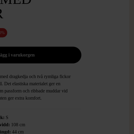
R
50%
 med dragkedja och två rymliga fickor
ll. Det elastiska materialet ger en
m passform och ribbade muddar vid
uten ger extra komfort.
ek:
S
vidd:
108 cm
ängd:
44 cm