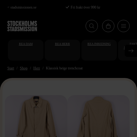
Hoppa
< stadsmissionen.se
Fri frakt över 990 kr
till
huvudinnehåll
REA DAM
REA HERR
REA INREDNING
FAKT
STUDENT
AT
Start
Shop
Herr
Klassisk beige trenchcoat