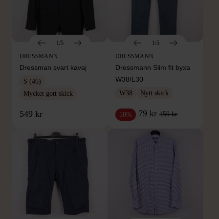
1/5
1/5
DRESSMANN
DRESSMANN
Dressman svart kavaj
Dressmann Slim fit byxa
W38/L30
S (46)
W38
Nytt skick
Mycket gott skick
79 kr
549 kr
159 kr
50%