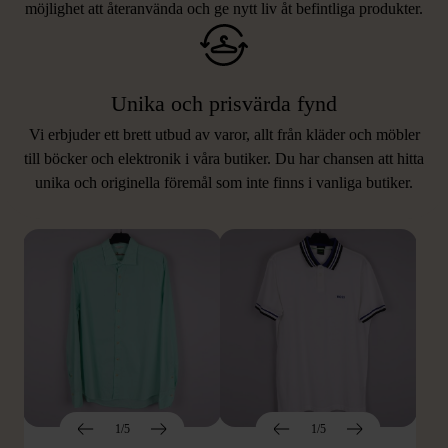
möjlighet att återanvända och ge nytt liv åt befintliga produkter.
Unika och prisvärda fynd
Vi erbjuder ett brett utbud av varor, allt från kläder och möbler
LIKNANDE PRODUKTER
till böcker och elektronik i våra butiker. Du har chansen att hitta
unika och originella föremål som inte finns i vanliga butiker.
Hitta produkter som påminner om denna
1/5
1/5