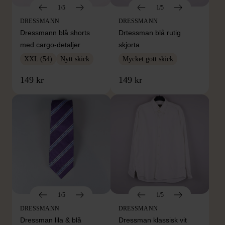
1/5
1/5
DRESSMANN
DRESSMANN
Dressmann blå shorts
Drtessman blå rutig
med cargo-detaljer
skjorta
XXL (54)
Nytt skick
Mycket gott skick
149 kr
149 kr
1/5
1/5
DRESSMANN
DRESSMANN
Dressman lila & blå
Dressman klassisk vit