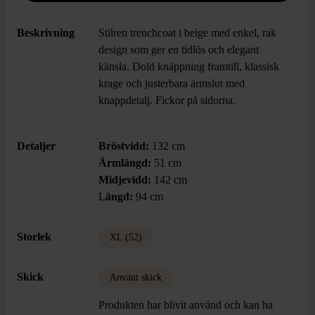
Beskrivning
Stilren trenchcoat i beige med enkel, rak
design som ger en tidlös och elegant
känsla. Dold knäppning framtill, klassisk
krage och justerbara ärmslut med
knappdetalj. Fickor på sidorna.
Detaljer
Bröstvidd:
132 cm
Ärmlängd:
51 cm
Midjevidd:
142 cm
L
ängd:
94 cm
Storlek
XL (52)
Skick
Använt skick
Produkten har blivit använd och kan ha