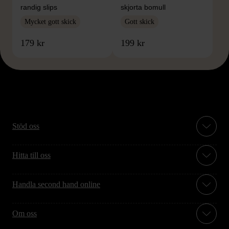
randig slips
skjorta bomull
Mycket gott skick
Gott skick
179 kr
199 kr
Stöd oss
Hitta till oss
Handla second hand online
Om oss