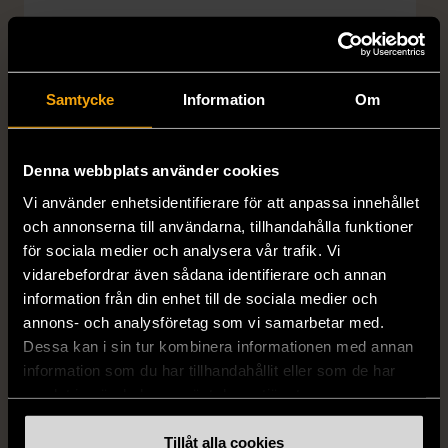
399 kr
399 kr
Samtycke
Information
Om
Denna webbplats använder cookies
Vi använder enhetsidentifierare för att anpassa innehållet
och annonserna till användarna, tillhandahålla funktioner
för sociala medier och analysera vår trafik. Vi
1/5
1/5
vidarebefordrar även sådana identifierare och annan
DRESSMANN
BONDELID
information från din enhet till de sociala medier och
Dressmann -
Bondelid - Randig skjorta
annons- och analysföretag som vi samarbetar med.
Kostymbyxor med
- Blå vit
Dessa kan i sin tur kombinera informationen med annan
pressveck
XL (52)
information som du har tillhandahållit eller som de har
Gott skick
Mycket gott skick
samlat in när du har använt deras tjänster.
159 kr
199 kr
Tillåt alla cookies