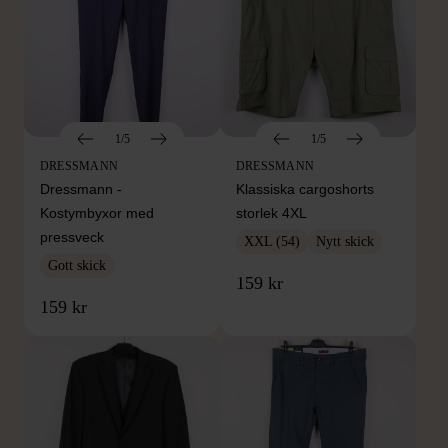
1/5
1/5
DRESSMANN
DRESSMANN
Dressmann -
Klassiska cargoshorts
Kostymbyxor med
storlek 4XL
pressveck
XXL (54)
Nytt skick
Gott skick
159 kr
159 kr