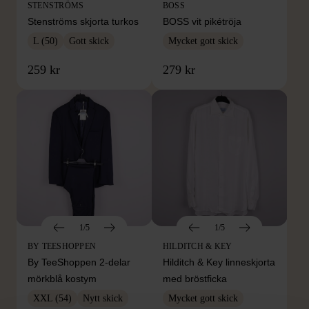
STENSTRÖMS
BOSS
Stenströms skjorta turkos
BOSS vit pikétröja
L (50)
Gott skick
Mycket gott skick
259 kr
279 kr
1/5
1/5
BY TEESHOPPEN
HILDITCH & KEY
By TeeShoppen 2-delar
Hilditch & Key linneskjorta
mörkblå kostym
med bröstficka
XXL (54)
Nytt skick
Mycket gott skick