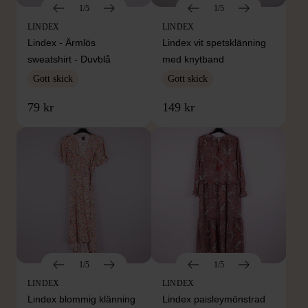
1/5
1/5
LINDEX
LINDEX
Lindex - Ärmlös
Lindex vit spetsklänning
sweatshirt - Duvblå
med knytband
Gott skick
Gott skick
79 kr
149 kr
1/5
1/5
LINDEX
LINDEX
Lindex blommig klänning
Lindex paisleymönstrad