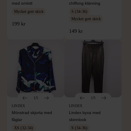
med omlott
chiffong klänning
Mycket gott skick
S (34-36)
Mycket gott skick
199 kr
149 kr
1/5
1/5
LINDEX
LINDEX
Mönstrad skjorta med
Lindex byxa med
fåglar
skinnlook
XS (32-34)
S (34-36)