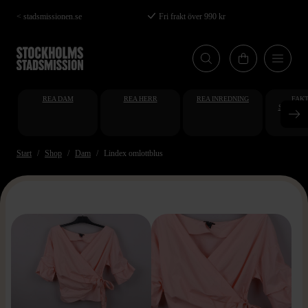
Hoppa
< stadsmissionen.se
Fri frakt över 990 kr
till
huvudinnehåll
REA DAM
REA HERR
REA INREDNING
FAKT
STUDENT
AT
Start
Shop
Dam
Lindex omlottblus