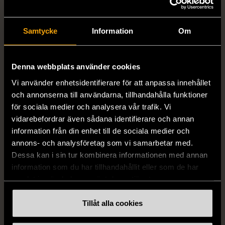
Samtycke
Information
Om
1/5
1/5
Denna webbplats använder cookies
H&M
H&M
H&M - Leopardmönstrad
H&M - Plisserad midikjol
Vi använder enhetsidentifierare för att anpassa innehållet
volangklänning
med resårmidja -
och annonserna till användarna, tillhandahålla funktioner
Salviagrön
XS (32-34)
Nytt skick
för sociala medier och analysera vår trafik. Vi
M (38-40)
Gott skick
vidarebefordrar även sådana identifierare och annan
99 kr
information från din enhet till de sociala medier och
129 kr
annons- och analysföretag som vi samarbetar med.
Dessa kan i sin tur kombinera informationen med annan
information som du har tillhandahållit eller som de har
samlat in när du har använt deras tjänster.
Tillåt alla cookies