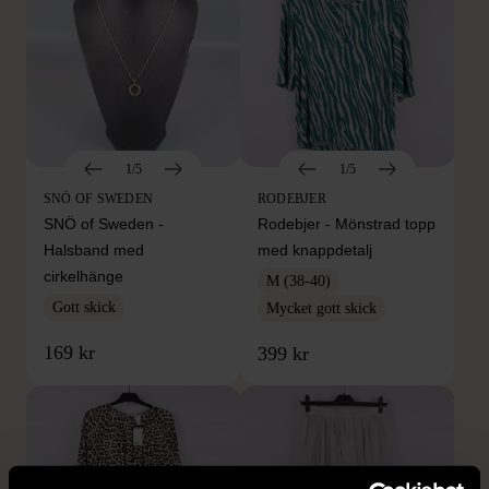
1/5
1/5
SNÖ OF SWEDEN
RODEBJER
SNÖ of Sweden -
Rodebjer - Mönstrad topp
Halsband med
med knappdetalj
cirkelhänge
M (38-40)
Gott skick
Mycket gott skick
169 kr
399 kr