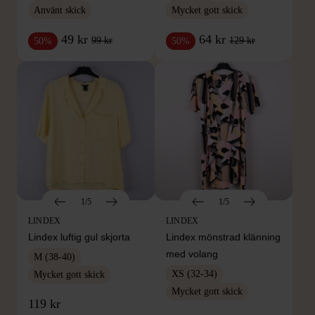
Använt skick
Mycket gott skick
49 kr
64 kr
99 kr
129 kr
50%
50%
1/5
1/5
LINDEX
LINDEX
Lindex luftig gul skjorta
Lindex mönstrad klänning
med volang
M (38-40)
XS (32-34)
Mycket gott skick
Mycket gott skick
119 kr