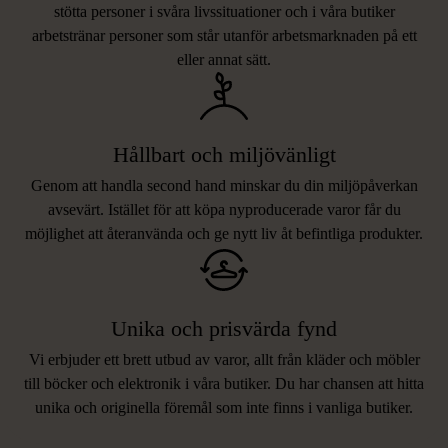
stötta personer i svåra livssituationer och i våra butiker
arbetstränar personer som står utanför arbetsmarknaden på ett
eller annat sätt.
Hållbart och miljövänligt
Genom att handla second hand minskar du din miljöpåverkan
avsevärt. Istället för att köpa nyproducerade varor får du
möjlighet att återanvända och ge nytt liv åt befintliga produkter.
Unika och prisvärda fynd
Vi erbjuder ett brett utbud av varor, allt från kläder och möbler
LIKNANDE PRODUKTER
till böcker och elektronik i våra butiker. Du har chansen att hitta
unika och originella föremål som inte finns i vanliga butiker.
Hitta produkter som påminner om denna