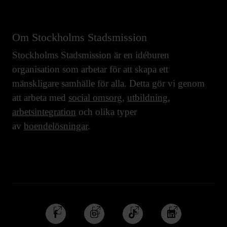
Om Stockholms Stadsmission
Stockholms Stadsmission är en idéburen
organisation som arbetar för att skapa ett
mänskligare samhälle för alla. Detta gör vi genom
att arbeta med
social omsorg
,
utbildning
,
arbetsintegration
och olika typer
av
boendelösningar
.
Följ
Följ
Följ
Följ
oss
oss
oss
oss