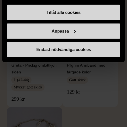
Tillåt alla cookies
Anpassa
Endast nödvändiga cookies
1/5
1/4
GRETA
PILGRIM
Greta - Prickig omlottkjol i
Pilgrim Armband med
siden
färgade kulor
L (42-44)
Gott skick
Mycket gott skick
129 kr
299 kr