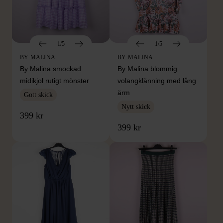
1/5
1/5
BY MALINA
BY MALINA
By Malina smockad
By Malina blommig
midikjol rutigt mönster
volangklänning med lång
ärm
Gott skick
Nytt skick
399 kr
399 kr