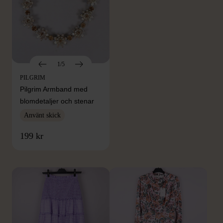
1/5
PILGRIM
Pilgrim Armband med
blomdetaljer och stenar
Använt skick
FRÅN SAMMA VARUMÄRKE
199 kr
Hitta produkter från samma varumärke