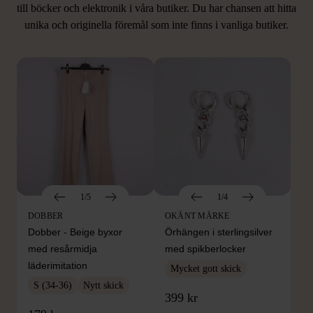
LIKNANDE PRODUKTER
till böcker och elektronik i våra butiker. Du har chansen att hitta
unika och originella föremål som inte finns i vanliga butiker.
Hitta produkter som påminner om denna
1/5
1/4
DOBBER
OKÄNT MÄRKE
Dobber - Beige byxor
Örhängen i sterlingsilver
med resårmidja
med spikberlocker
läderimitation
Mycket gott skick
S (34-36)
Nytt skick
399 kr