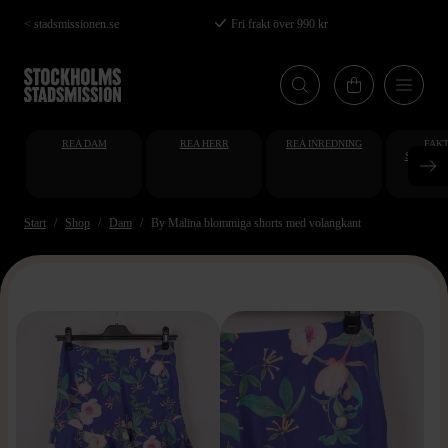
Hoppa
< stadsmissionen.se
Fri frakt över 990 kr
till
huvudinnehåll
REA DAM
REA HERR
REA INREDNING
FAKT
STUDENT
AT
Start
Shop
Dam
By Malina blommiga shorts med volangkant