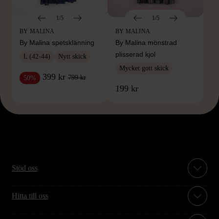
1/5
1/5
BY MALINA
BY MALINA
By Malina spetsklänning
By Malina mönstrad
plisserad kjol
L (42-44)
Nytt skick
Mycket gott skick
399 kr
799 kr
50%
199 kr
Stöd oss
Hitta till oss