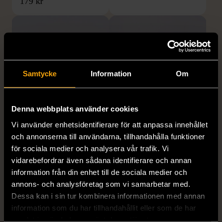
179 kr
Samtycke
Information
Om
Denna webbplats använder cookies
1/5
1/5
Vi använder enhetsidentifierare för att anpassa innehållet
KUMKUM
OKÄNT MÄRKE
och annonserna till användarna, tillhandahålla funktioner
KumKum Ring i
Armband med färgglada
för sociala medier och analysera vår trafik. Vi
sterlingsilver med svarta
kulor
vidarebefordrar även sådana identifierare och annan
stenar
Gott skick
information från din enhet till de sociala medier och
Gott skick
annons- och analysföretag som vi samarbetar med.
69 kr
Dessa kan i sin tur kombinera informationen med annan
399 kr
information som du har tillhandahållit eller som de har
samlat in när du har använt deras tjänster.