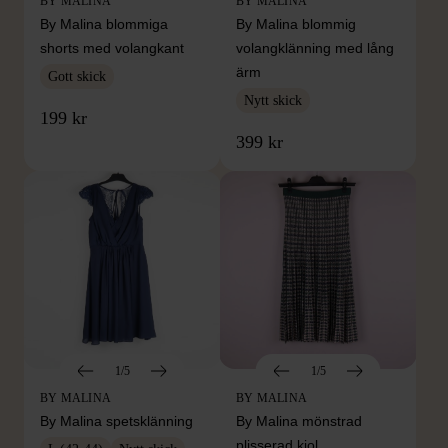
BY MALINA
BY MALINA
By Malina blommiga
By Malina blommig
shorts med volangkant
volangklänning med lång
ärm
Gott skick
Nytt skick
199 kr
399 kr
1/5
1/5
BY MALINA
BY MALINA
By Malina spetsklänning
By Malina mönstrad
plisserad kjol