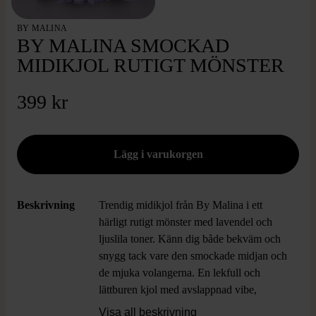
BY MALINA
BY MALINA SMOCKAD
MIDIKJOL RUTIGT MÖNSTER
399 kr
Beskrivning
Trendig midikjol från By Malina i ett
härligt rutigt mönster med lavendel och
ljuslila toner. Känn dig både bekväm och
snygg tack vare den smockade midjan och
de mjuka volangerna. En lekfull och
lättburen kjol med avslappnad vibe,
perfekt för att ge vardagslooken lite extra
Visa all beskrivning