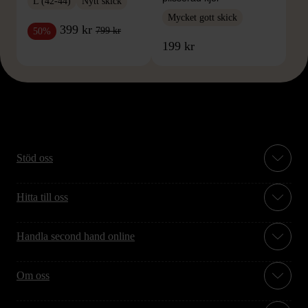
L (42-44)
Nytt skick
Mycket gott skick
399 kr
799 kr
50%
199 kr
Stöd oss
Hitta till oss
Handla second hand online
Om oss