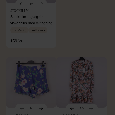
1/5
STOCKH LM
Stockh lm - Ljusgrön
viskosblus med v-ringning
S (34-36)
Gott skick
FRÅN SAMMA VARUMÄRKE
159 kr
Hitta produkter från samma varumärke
1/5
1/5