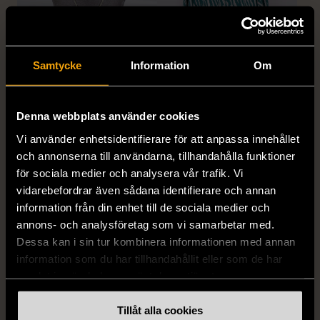
Samtycke
Information
Om
1/5
1/5
SNÖ OF SWEDEN
RODEBJER
Denna webbplats använder cookies
SNÖ of Sweden -
Rodebjer - Mönstrad topp
Halsband med
med knappdetalj
Vi använder enhetsidentifierare för att anpassa innehållet
cirkelhänge
och annonserna till användarna, tillhandahålla funktioner
M (38-40)
för sociala medier och analysera vår trafik. Vi
Gott skick
Mycket gott skick
vidarebefordrar även sådana identifierare och annan
169 kr
399 kr
information från din enhet till de sociala medier och
annons- och analysföretag som vi samarbetar med.
Dessa kan i sin tur kombinera informationen med annan
information som du har tillhandahållit eller som de har
samlat in när du har använt deras tjänster.
Tillåt alla cookies