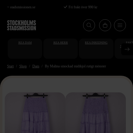
Hoppa
< stadsmissionen.se
Fri frakt över 990 kr
till
huvudinnehåll
REA DAM
REA HERR
REA INREDNING
FAKT
STUDENT
AT
Start
Shop
Dam
By Malina smockad midikjol rutigt mönster