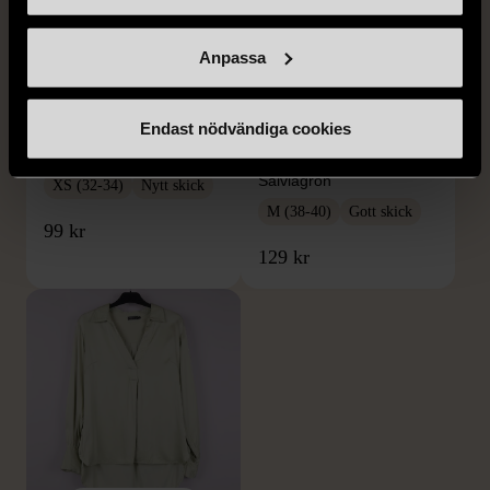
Anpassa
1/5
1/5
H&M
H&M
H&M - Leopardmönstrad
H&M - Plisserad midikjol
Endast nödvändiga cookies
volangklänning
med resårmidja -
Salviagrön
XS (32-34)
Nytt skick
M (38-40)
Gott skick
99 kr
129 kr