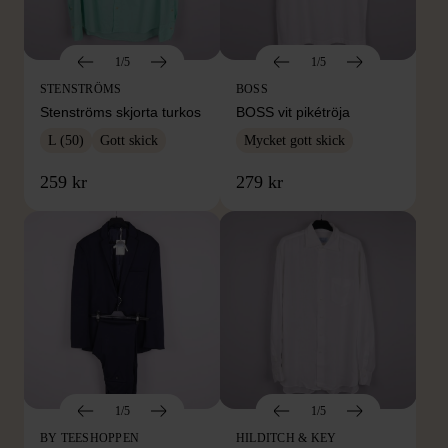
1/5
1/5
STENSTRÖMS
BOSS
Stenströms skjorta turkos
BOSS vit pikétröja
L (50)
Gott skick
Mycket gott skick
259 kr
279 kr
1/5
1/5
BY TEESHOPPEN
HILDITCH & KEY