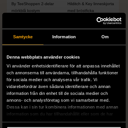
By TeeShoppen 2-delar
Hilditch & Key linneskjorta
mörkblå kostym
med bröstficka
XXL (54)
Nytt skick
Mycket gott skick
399 kr
399 kr
Samtycke
Information
Om
Denna webbplats använder cookies
Vi använder enhetsidentifierare för att anpassa innehållet
och annonserna till användarna, tillhandahålla funktioner
för sociala medier och analysera vår trafik. Vi
vidarebefordrar även sådana identifierare och annan
information från din enhet till de sociala medier och
1/5
1/5
annons- och analysföretag som vi samarbetar med.
DRESSMANN
BONDELID
Dessa kan i sin tur kombinera informationen med annan
Dressmann -
Bondelid - Randig skjorta
information som du har tillhandahållit eller som de har
Kostymbyxor med
- Blå vit
samlat in när du har använt deras tjänster.
pressveck
XL (52)