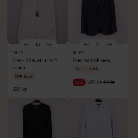
1/5
1/5
RILEY
RILEY
Riley - Vit super slim fit
Riley mörkblå kavaj
skjorta
Använt skick
Nytt skick
249 kr
499 kr
50%
329 kr