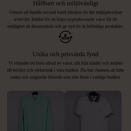
Hållbart och miljövänligt
Genom att handla second hand minskar du din miljöpåverkan
avsevärt. Istället för att köpa nyproducerade varor får du
möjlighet att återanvända och ge nytt liv åt befintliga produkter.
Unika och prisvärda fynd
Vi erbjuder ett brett utbud av varor, allt från kläder och möbler
LIKNANDE PRODUKTER
till böcker och elektronik i våra butiker. Du har chansen att hitta
unika och originella föremål som inte finns i vanliga butiker.
Hitta produkter som påminner om denna