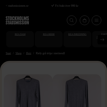
Hoppa
< stadsmissionen.se
Fri frakt över 990 kr
till
huvudinnehåll
REA DAM
REA HERR
REA INREDNING
FAKT
STUDENT
AT
Start
Shop
Herr
Riely grå tröja i merinoull