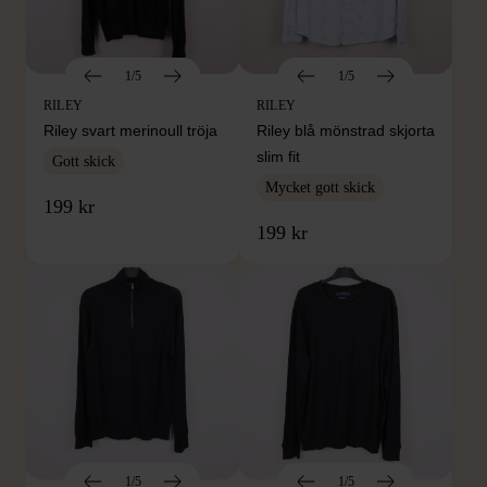
1/5
1/5
RILEY
RILEY
Riley svart merinoull tröja
Riley blå mönstrad skjorta
slim fit
Gott skick
Mycket gott skick
199 kr
199 kr
1/5
1/5