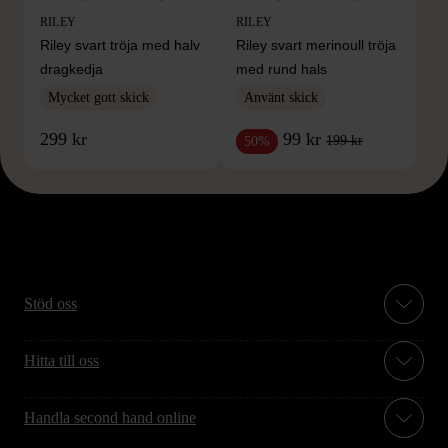
RILEY
RILEY
Riley svart tröja med halv
Riley svart merinoull tröja
dragkedja
med rund hals
Mycket gott skick
Använt skick
299 kr
99 kr
199 kr
50%
Stöd oss
Hitta till oss
Handla second hand online