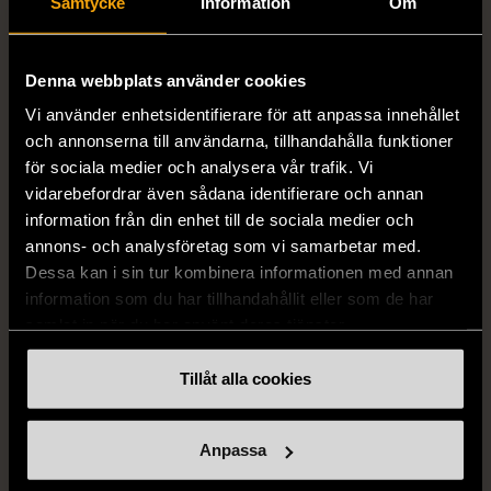
Samtycke
Information
Om
Denna webbplats använder cookies
1/5
1/5
Vi använder enhetsidentifierare för att anpassa innehållet
DRESSMANN
BONDELID
och annonserna till användarna, tillhandahålla funktioner
Dressmann -
Bondelid - Randig skjorta
för sociala medier och analysera vår trafik. Vi
Kostymbyxor med
- Blå vit
vidarebefordrar även sådana identifierare och annan
pressveck
XL (52)
information från din enhet till de sociala medier och
Gott skick
Mycket gott skick
annons- och analysföretag som vi samarbetar med.
Dessa kan i sin tur kombinera informationen med annan
159 kr
199 kr
information som du har tillhandahållit eller som de har
samlat in när du har använt deras tjänster.
Tillåt alla cookies
Anpassa