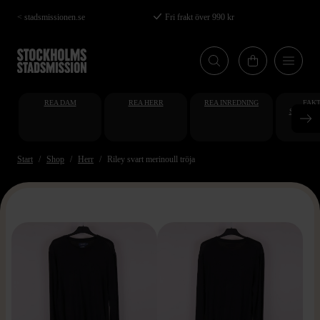
Hoppa
< stadsmissionen.se
Fri frakt över 990 kr
till
huvudinnehåll
REA DAM
REA HERR
REA INREDNING
FAKT
STUDENT
AT
Start
Shop
Herr
Riley svart merinoull tröja