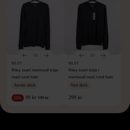
1/5
1/5
RILEY
RILEY
Riley svart merinoull tröja
Riley svart tröja i
med rund hals
merinoull med rund hals
Använt skick
Nytt skick
99 kr
299 kr
199 kr
50%