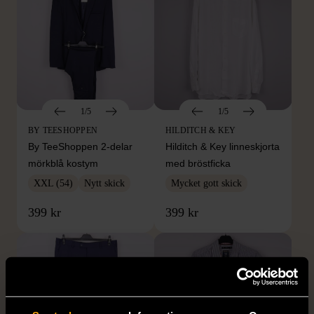
1/5
1/5
BY TEESHOPPEN
HILDITCH & KEY
By TeeShoppen 2-delar
Hilditch & Key linneskjorta
mörkblå kostym
med bröstficka
XXL (54)
Nytt skick
Mycket gott skick
399 kr
399 kr