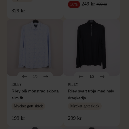
249 kr
499 kr
50%
329 kr
1/5
1/5
RILEY
RILEY
Riley blå mönstrad skjorta
Riley svart tröja med halv
slim fit
dragkedja
Mycket gott skick
Mycket gott skick
199 kr
299 kr