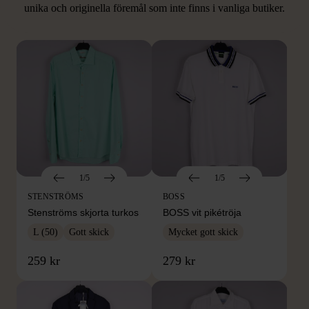
unika och originella föremål som inte finns i vanliga butiker.
Hitta produkter som påminner om denna
1/5
1/5
STENSTRÖMS
BOSS
Stenströms skjorta turkos
BOSS vit pikétröja
L (50)
Gott skick
Mycket gott skick
259 kr
279 kr