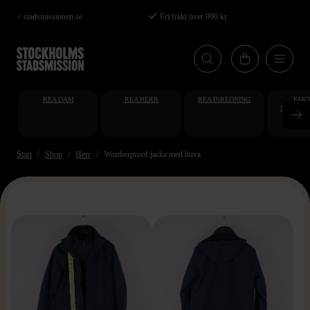
Hoppa
< stadsmissionen.se
Fri frakt över 990 kr
till
huvudinnehåll
REA DAM
REA HERR
REA INREDNING
FAKT
STUDENT
AT
Start
Shop
Herr
Weatherproof jacka med huva