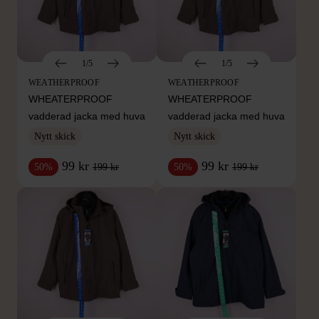
1/5
1/5
WEATHERPROOF
WEATHERPROOF
WHEATERPROOF
WHEATERPROOF
vadderad jacka med huva
vadderad jacka med huva
Nytt skick
Nytt skick
99 kr
99 kr
199 kr
199 kr
50%
50%