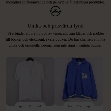
möjlighet att återanvända och ge nytt liv åt befintliga produkter.
Unika och prisvärda fynd
Vi erbjuder ett brett utbud av varor, allt från kläder och möbler
LIKNANDE PRODUKTER
till böcker och elektronik i våra butiker. Du har chansen att hitta
unika och originella föremål som inte finns i vanliga butiker.
Hitta produkter som påminner om denna
1/5
1/5