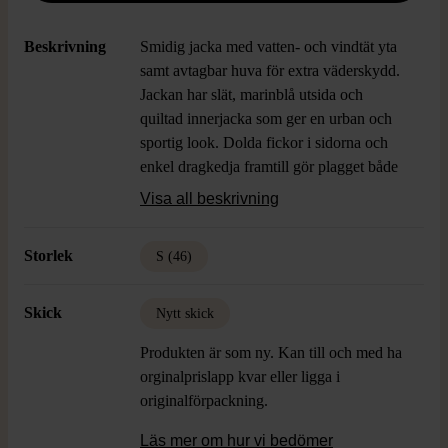
Beskrivning
Smidig jacka med vatten- och vindtät yta
samt avtagbar huva för extra väderskydd.
Jackan har slät, marinblå utsida och
quiltad innerjacka som ger en urban och
sportig look. Dolda fickor i sidorna och
enkel dragkedja framtill gör plagget både
praktiskt och stilrent. Perfekt för dig som
Visa all beskrivning
gillar clean design och funktionella
detaljer.
Storlek
S (46)
Skick
Nytt skick
Produkten är som ny. Kan till och med ha
orginalprislapp kvar eller ligga i
originalförpackning.
Läs mer om hur vi bedömer