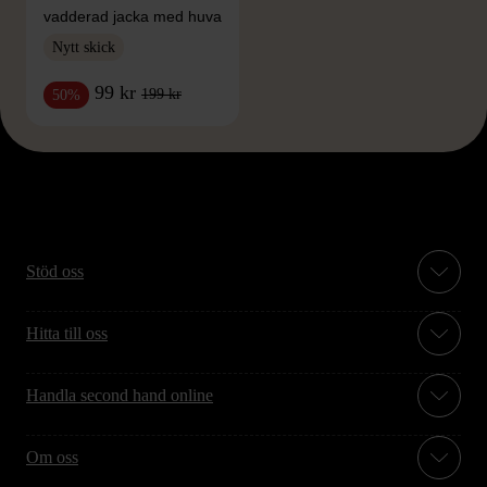
vadderad jacka med huva
Nytt skick
99 kr
199 kr
50%
Stöd oss
Hitta till oss
Handla second hand online
Om oss