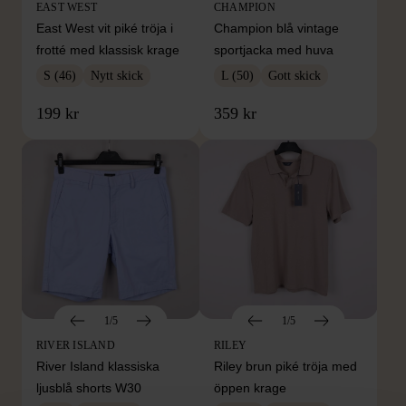
EAST WEST
CHAMPION
East West vit piké tröja i
Champion blå vintage
frotté med klassisk krage
sportjacka med huva
S (46)
Nytt skick
L (50)
Gott skick
199 kr
359 kr
1/5
1/5
RIVER ISLAND
RILEY
River Island klassiska
Riley brun piké tröja med
ljusblå shorts W30
öppen krage