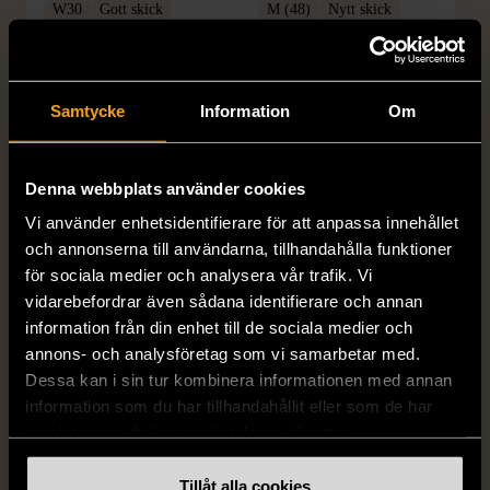
W30
Gott skick
M (48)
Nytt skick
99 kr
99 kr
Samtycke
Information
Om
Denna webbplats använder cookies
Vi använder enhetsidentifierare för att anpassa innehållet
och annonserna till användarna, tillhandahålla funktioner
för sociala medier och analysera vår trafik. Vi
vidarebefordrar även sådana identifierare och annan
1/5
1/5
information från din enhet till de sociala medier och
LEVI'S
A DAY'S MARCH
annons- och analysföretag som vi samarbetar med.
Levi's 501 jeans W31 L30
A Day´s March klassisk
Dessa kan i sin tur kombinera informationen med annan
skjorta
W31
Mycket gott skick
information som du har tillhandahållit eller som de har
S (46)
Nytt skick
samlat in när du har använt deras tjänster.
499 kr
229 kr
Tillåt alla cookies