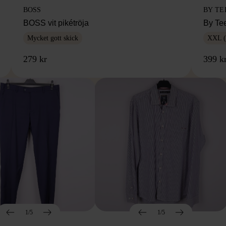
BOSS
BY TE
BOSS vit pikétröja
By Te
Mycket gott skick
XXL (
279 kr
399 k
1/5
1/5