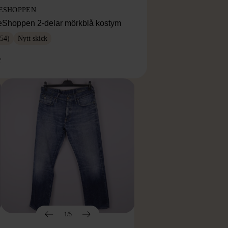
ESHOPPEN
eShoppen 2-delar mörkblå kostym
54)
Nytt skick
r
1/5