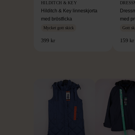
HILDITCH & KEY
DRESS
Hilditch & Key linneskjorta
Dressm
med bröstficka
med pr
Mycket gott skick
Gott sk
399 kr
159 kr
FR