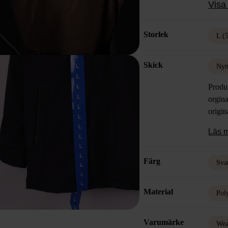
Visa 
Storlek
L (
Skick
Nyt
Produ
orgina
origin
Läs 
Färg
Sva
Material
Pol
Varumärke
Wea