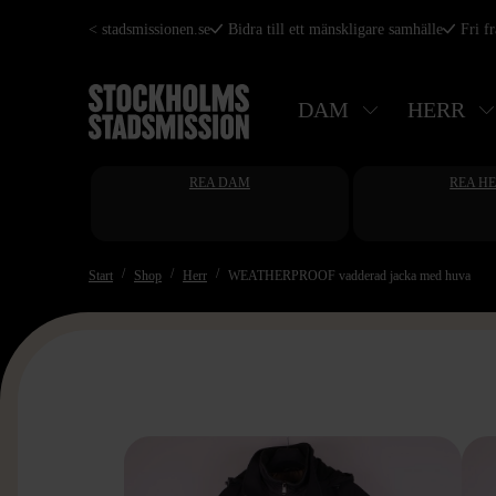
Hoppa
< stadsmissionen.se
Bidra till ett mänskligare samhälle
Fri f
till
huvudinnehåll
DAM
HERR
REA DAM
REA H
Start
Shop
Herr
WEATHERPROOF vadderad jacka med huva