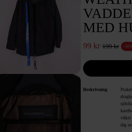
VADDE
MED H
99 kr
199 kr
-50
Beskrivning
Prakti
dragke
sidofi
kardbo
vilket
dig so
till v