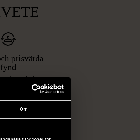
MVETE
ch prisvärda
fynd
 ett brett utbud av
rån kläder och möbler
och elektronik i våra
har chansen att hitta
Om
iginella föremål som
 i vanliga butiker.
ER
andahålla funktioner för