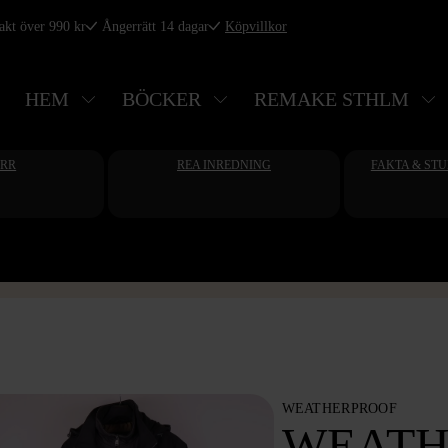
rakt över 990 kr
Ångerrätt 14 dagar
Köpvillkor
HEM
BÖCKER
REMAKE STHLM
ERR
REA INREDNING
FAKTA & ST
WEATHERPROOF
WEATH