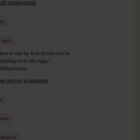
all beskrivning
50)
t skick
kten är som ny. Kan till och med ha
lprislapp kvar eller ligga i
alförpackning.
mer om hur vi bedömer
rt
yester
therproof