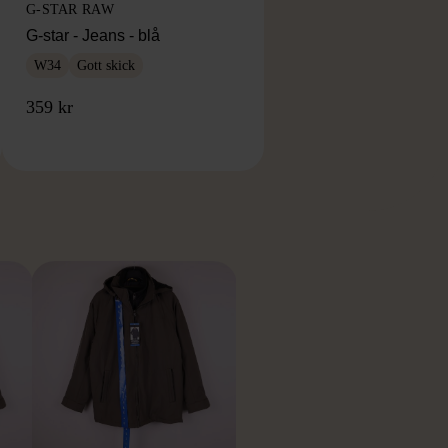
G-STAR RAW
G-star - Jeans - blå
W34
Gott skick
359 kr
RKE