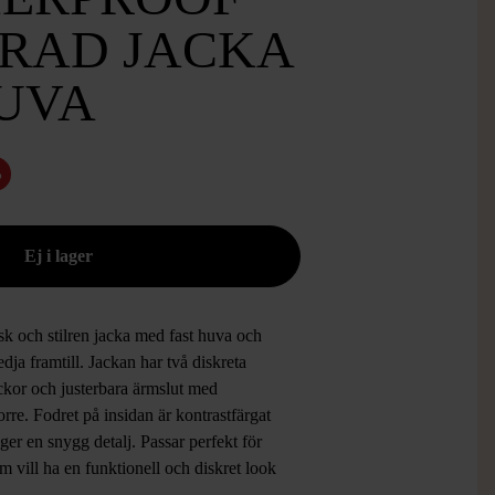
RAD JACKA
UVA
%
sk och stilren jacka med fast huva och
dja framtill. Jackan har två diskreta
ckor och justerbara ärmslut med
rre. Fodret på insidan är kontrastfärgat
 ger en snygg detalj. Passar perfekt för
m vill ha en funktionell och diskret look
ardags.