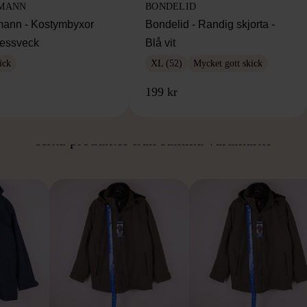
MANN
BONDELID
ann - Kostymbyxor
Bondelid - Randig skjorta -
essveck
Blå vit
ick
XL (52)
Mycket gott skick
199 kr
ÅN SAMMA VARUMÄ
Hitta produkter från samma varumärke