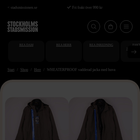
Hoppa
< stadsmissionen.se
Fri frakt över 990 kr
till
huvudinnehåll
REA DAM
REA HERR
REA INREDNING
FAKT
STUDENT
AT
Start
Shop
Herr
WHEATERPROOF vadderad jacka med huva