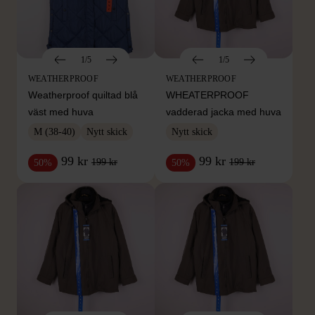
1/5
1/5
WEATHERPROOF
WEATHERPROOF
Weatherproof quiltad blå
WHEATERPROOF
väst med huva
vadderad jacka med huva
M (38-40)
Nytt skick
Nytt skick
99 kr
99 kr
199 kr
199 kr
50%
50%