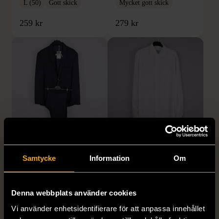
L (50)
Gott skick
Mycket gott skick
259 kr
279 kr
1/5
1/5
BY TEESHOPPEN
HILDITCH & KEY
Samtycke
Information
Om
By TeeShoppen 2-delar
Hilditch & Key linneskjorta
mörkblå kostym
med bröstficka
XXL (54)
Nytt skick
Mycket gott skick
Denna webbplats använder cookies
399 kr
399 kr
Vi använder enhetsidentifierare för att anpassa innehållet