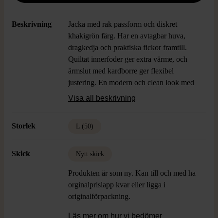
Beskrivning
Jacka med rak passform och diskret
khakigrön färg. Har en avtagbar huva,
dragkedja och praktiska fickor framtill.
Quiltat innerfoder ger extra värme, och
ärmslut med kardborre ger flexibel
justering. En modern och clean look med
funktionell känsla – perfekt för dig som
Visa all beskrivning
vill ha en avslappnad stil med extra
komfort.
Storlek
L (50)
Skick
Nytt skick
Produkten är som ny. Kan till och med ha
orginalprislapp kvar eller ligga i
originalförpackning.
Läs mer om hur vi bedömer