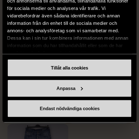
och annonserna till användarna, tillhandahålla funktioner
för sociala medier och analysera vår trafik. Vi
vidarebefordrar även sådana identifierare och annan
information från din enhet till de sociala medier och
annons- och analysföretag som vi samarbetar med.
Dessa kan i sin tur kombinera informationen med annan
information som du har tillhandahållit eller som de har
samlat in när du har använt deras tjänster.
1/5
1/5
Tillåt alla cookies
DRESSMANN
BONDELID
Dressmann -
Bondelid - Randig skjorta
Kostymbyxor med
- Blå vit
Anpassa
pressveck
XL (52)
Gott skick
Mycket gott skick
Endast nödvändiga cookies
159 kr
199 kr