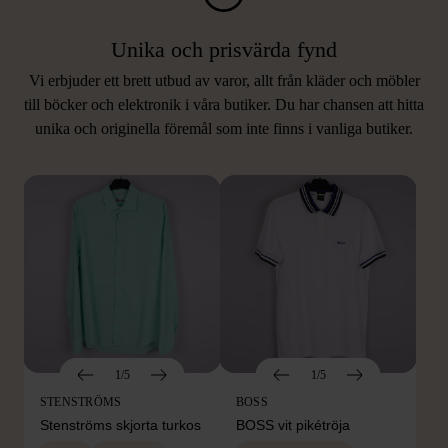
Unika och prisvärda fynd
Vi erbjuder ett brett utbud av varor, allt från kläder och möbler
LIKNANDE PRODUKTER
till böcker och elektronik i våra butiker. Du har chansen att hitta
unika och originella föremål som inte finns i vanliga butiker.
Hitta produkter som påminner om denna
1/5
1/5
STENSTRÖMS
BOSS
Stenströms skjorta turkos
BOSS vit pikétröja