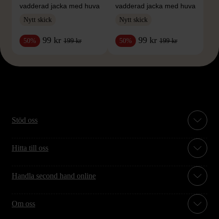
vadderad jacka med huva
vadderad jacka med huva
Nytt skick
Nytt skick
99 kr
99 kr
199 kr
199 kr
50%
50%
Stöd oss
Hitta till oss
Handla second hand online
Om oss