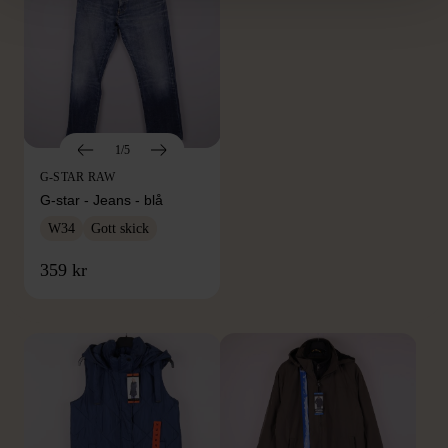
1/5
G-STAR RAW
G-star - Jeans - blå
W34
Gott skick
FRÅN SAMMA VARUMÄRKE
359 kr
Hitta produkter från samma varumärke