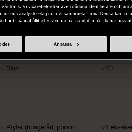
HÄR HITTAR DU
töder vårt arbete med att stötta människor i olika former av uts
vår trafik. Vi vidarebefordrar även sådana identifierare och anna
nnons- och analysföretag som vi samarbetar med. Dessa kan i sin
har tillhandahållit eller som de har samlat in när du har använt 
Hemtextil och kläder till kilopris
Prylar
okies
Anpassa
Möbler
Sport
Skor
El
R KAN DU LÄM
Prylar (husgeråd, porslin,
Leksake