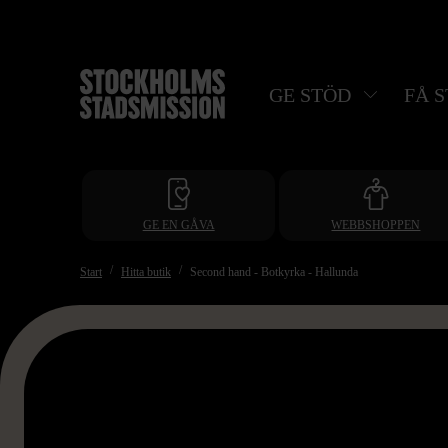
Hoppa
till
huvudinnehåll
GE STÖD
FÅ 
GE EN GÅVA
WEBBSHOPPEN
Start
Hitta butik
Second hand - Botkyrka - Hallunda