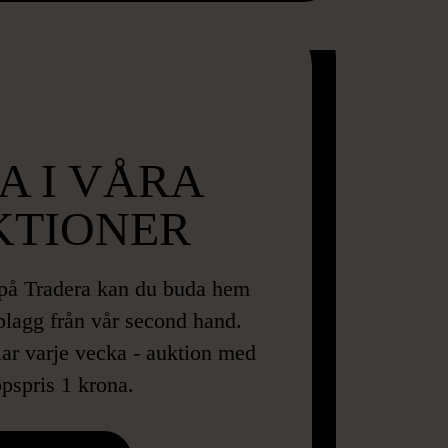
A I VÅRA
KTIONER
 på Tradera kan du buda hem
 plagg från vår second hand.
lar varje vecka - auktion med
opspris 1 krona.