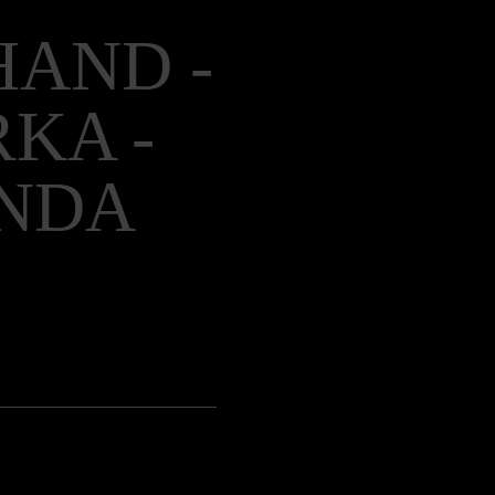
Hoppa
HAND -
över
karta
KA -
NDA