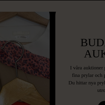
BUD
AU
I våra auktioner
fina prylar och
Du hittar nya pry
utr