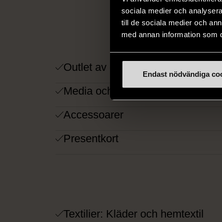
att varje köp s
sociala medier och analysera 
till de sociala medier och a
med annan information som du 
Outlet av dam-, herr-, barnkläder.
Endast nödvändiga co
Media och böcker
Accessoarer
Presentkort
HÄ
Textilier: Kläder och hemtextil