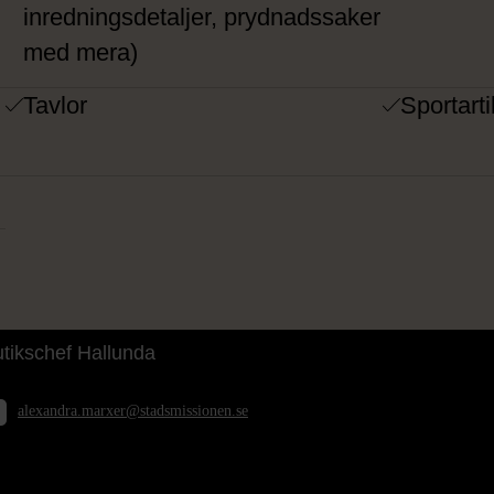
inredningsdetaljer, prydnadssaker
med mera)
Tavlor
Sportarti
lexandra Marxer
tikschef Hallunda
alexandra.marxer@stadsmissionen.se