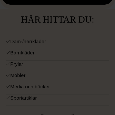
Hoppa
+
över
karta
−
HÄR HITTAR DU:
Dam-/herrkläder
Barnkläder
Prylar
Möbler
Media och böcker
Sportartiklar