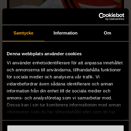
Samtycke
Information
Om
BUDA I VÅRA
AUKTIONER
Denna webbplats använder cookies
Vi använder enhetsidentifierare för att anpassa innehållet
I våra auktioner på Tradera kan du buda
och annonserna till användarna, tillhandahålla funktioner
hem fina prylar och plagg från vår second
för sociala medier och analysera vår trafik. Vi
vidarebefordrar även sådana identifierare och annan
hand. Du hittar nya prylar varje vecka -
information från din enhet till de sociala medier och
auktion med utropspris 1 krona.
annons- och analysföretag som vi samarbetar med.
Dessa kan i sin tur kombinera informationen med annan
information som du har tillhandahållit eller som de har
Till Tradera
samlat in när du har använt deras tjänster.