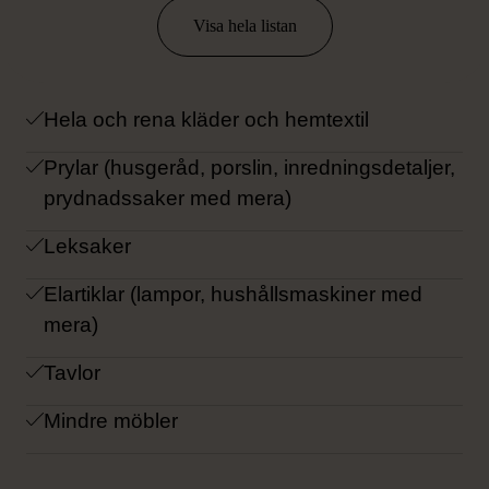
HÄR KAN DU LÄMNA:
Visa hela listan
Hela och rena kläder och hemtextil
Prylar (husgeråd, porslin, inredningsdetaljer,
prydnadssaker med mera)
Leksaker
Elartiklar (lampor, hushållsmaskiner med
mera)
Tavlor
Mindre möbler