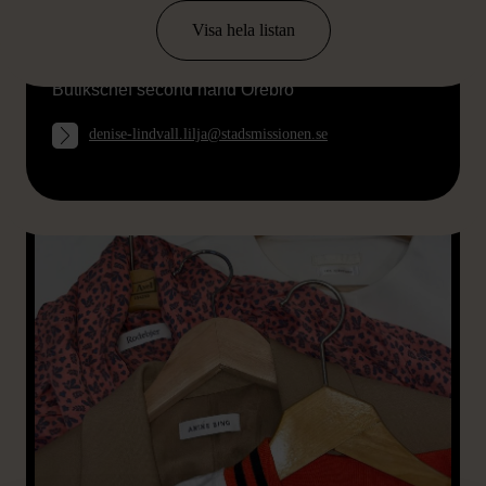
Visa hela listan
Denise Lindvall-Lilja
Butikschef second hand Örebro
denise-lindvall.lilja@stadsmissionen.se