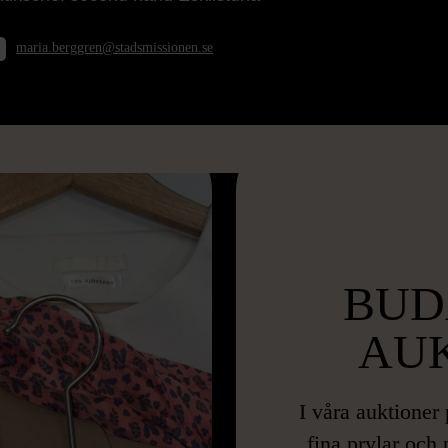
maria.berggren@stadsmissionen.se
BUD
AU
I våra auktioner
fina prylar och