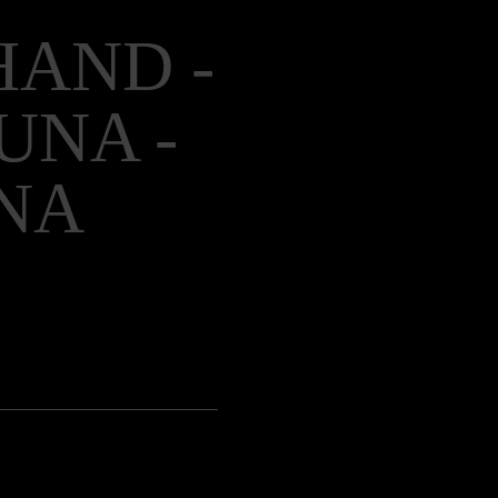
Hoppa
HAND -
över
karta
UNA -
NA