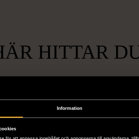
HÄR HITTAR DU
Barnkläder och leksaker
Jeans
Prylar
Möbler
Information
Hemtextil
Mattor
cookies
Böcker och media
Presentk
e för att anpassa innehållet och annonserna till användarna, tillh