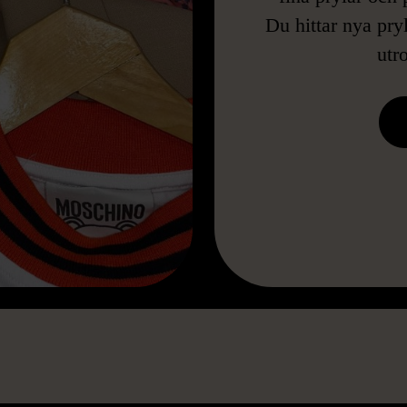
Du hittar nya pry
utr
HITTA BUTIK