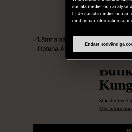
HÄ
sociala medier och analysera 
till de sociala medier och a
med annan information som du 
Lämna alla dina gåvor hos
Endast nödvändiga co
Retuna Återbruk
Butik
Kung
Stockholms Sta
Mer information
M
Bu