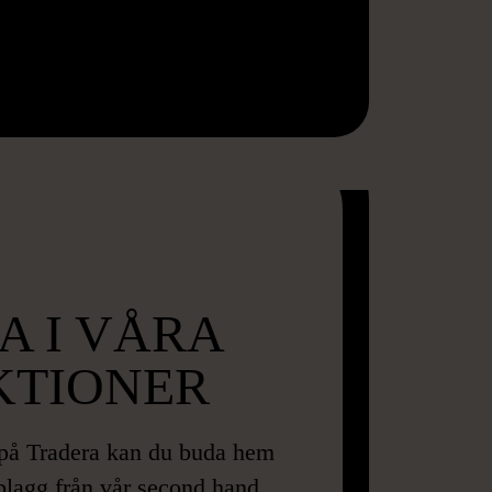
A I VÅRA
KTIONER
 på Tradera kan du buda hem
 plagg från vår second hand.