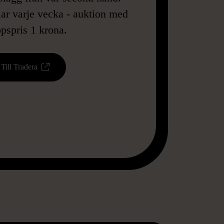
lar varje vecka - auktion med
opspris 1 krona.
Till Tradera