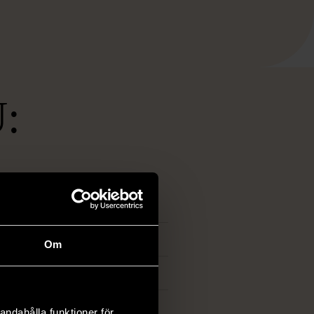
:
Om
ort
andahålla funktioner för