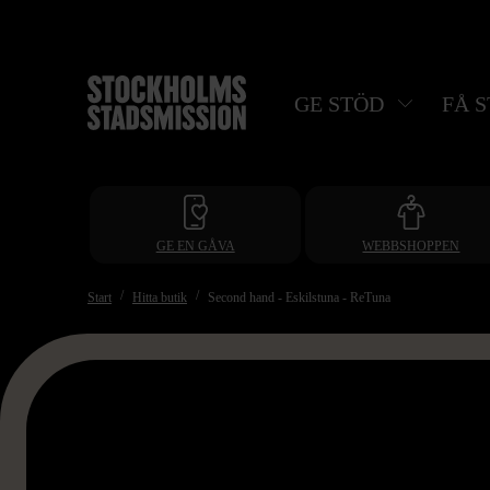
Hoppa
till
huvudinnehåll
GE STÖD
FÅ 
GE EN GÅVA
WEBBSHOPPEN
Start
Hitta butik
Second hand - Eskilstuna - ReTuna