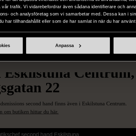
R KAN DU LÄM
vår trafik. Vi vidarebefordrar även sådana identifierare och anna
nnons- och analysföretag som vi samarbetar med. Dessa kan i sin
har tillhandahållit eller som de har samlat in när du har använt 
okies
Anpassa
 Eskilstuna Centrum,
sgatan 22
dsmissions second hand finns även i Eskilstuna Centrum.
 om butiken hittar du här.
aria Berggren
tikschef second hand Eskilstuna