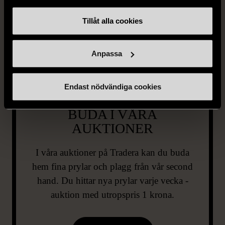
Tillåt alla cookies
Anpassa
Endast nödvändiga cookies
BUDA I VÅRA
AUKTIONER
I våra auktioner på Tradera kan du buda
hem fina prylar och plagg från vår second
hand. Du hittar nya prylar varje vecka -
auktion med utropspris 1 krona.