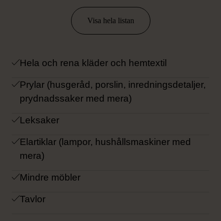
HÄR KAN DU LÄMNA:
Visa hela listan
Hela och rena kläder och hemtextil
Prylar (husgeråd, porslin, inredningsdetaljer,
prydnadssaker med mera)
Leksaker
Elartiklar (lampor, hushållsmaskiner med
mera)
Mindre möbler
Tavlor