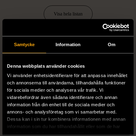
Visa hela listan
Annsofi Davidsson-Forsberg
Second hand Norrtälje
Butikschef
Samtycke
Information
Om
annsofi.davidsson.forsberg@stadsmissionen.se
08 684 235 69
Denna webbplats använder cookies
Vi använder enhetsidentifierare för att anpassa innehållet
och annonserna till användarna, tillhandahålla funktioner
för sociala medier och analysera vår trafik. Vi
vidarebefordrar även sådana identifierare och annan
information från din enhet till de sociala medier och
annons- och analysföretag som vi samarbetar med.
Dessa kan i sin tur kombinera informationen med annan
information som du har tillhandahållit eller som de har
samlat in när du har använt deras tjänster.