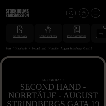
Hoppa
till
huvudinnehåll
GE EN GÅVA
WEBBSHOPPEN
KÖP GÅVOBEVIS
BLI VO
Start
Hitta butik
Second hand - Norrtälje - August Strindbergs Gata 19
SECOND HAND
SECOND HAND -
NORRTÄLJE - AUGUST
STRINDBERGS GATA 19