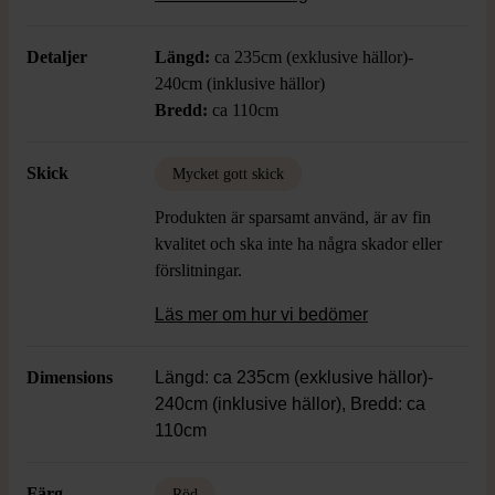
Skick: Fläck på nederkanten av gardinen
(bild 4), Mycket gott skick i övrigt.
Detaljer
Längd:
ca 235cm (exklusive hällor)-
240cm (inklusive hällor)
Bredd:
ca 110cm
Skick
Mycket gott skick
Produkten är sparsamt använd, är av fin
kvalitet och ska inte ha några skador eller
förslitningar.
Läs mer om hur vi bedömer
Dimensions
Längd: ca 235cm (exklusive hällor)-
240cm (inklusive hällor), Bredd: ca
110cm
Färg
Röd