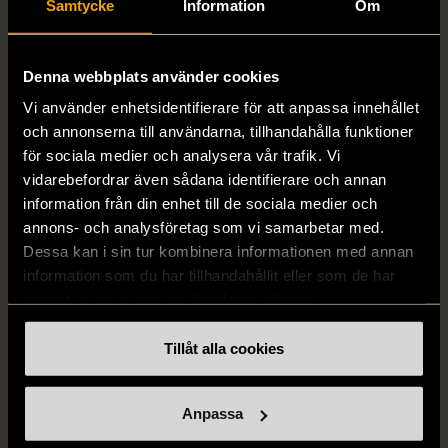
FRÅN SAMMA VARUMÄRKE
Samtycke
Information
Om
Hitta produkter från samma varumärke
Denna webbplats använder cookies
Vi använder enhetsidentifierare för att anpassa innehållet
och annonserna till användarna, tillhandahålla funktioner
för sociala medier och analysera vår trafik. Vi
vidarebefordrar även sådana identifierare och annan
information från din enhet till de sociala medier och
annons- och analysföretag som vi samarbetar med.
Dessa kan i sin tur kombinera informationen med annan
1/5
1/5
information som du har tillhandahållit eller som de har
samlat in när du har använt deras tjänster.
ÅHLÉNS
ÅHLÉNS
Åhlens - Tempo - Rosa
Åhlens - Tempo - Lila
Tillåt alla cookies
minigryta med lock
minigryta med lock
Gott skick
Gott skick
Anpassa
69 kr
69 kr