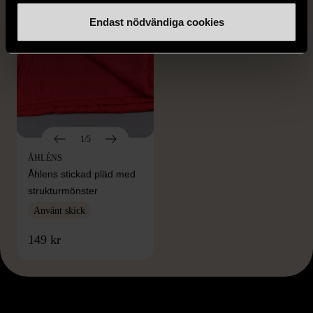
Endast nödvändiga cookies
1/5
ÅHLÉNS
Åhlens stickad pläd med
strukturmönster
Använt skick
149 kr