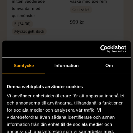
mitten vadderade
väska med axelrem
tumvantar med
Gott skick
quiltmönster
999 kr
S (34-36)
Mycket gott skick
199 kr
Samtycke
Information
Om
Denna webbplats använder cookies
Vi använder enhetsidentifierare för att anpassa innehållet
och annonserna till användarna, tillhandahålla funktioner
för sociala medier och analysera vår trafik. Vi
1/5
1/5
vidarebefordrar även sådana identifierare och annan
RALPH LAUREN
ZARA
information från din enhet till de sociala medier och
Ralph Lauren läder terrier
Zara plisserad midikjol
annons- och analysföretag som vi samarbetar med.