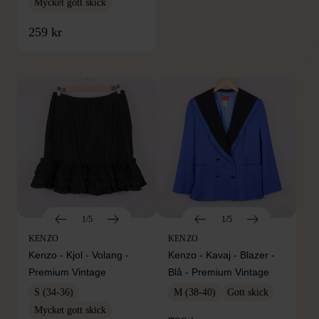
Mycket gott skick
FRÅN SAMMA VARUMÄRKE
259 kr
Hitta produkter från samma varumärke
1/5
1/5
KENZO
KENZO
Kenzo - Kjol - Volang -
Kenzo - Kavaj - Blazer -
Premium Vintage
Blå - Premium Vintage
S (34-36)
M (38-40)
Gott skick
Mycket gott skick