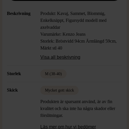
Beskrivning
Produkt: Kavaj, Sammet, Blommig,
Enkelknäppt, Figursydd modell med
axelvaddar
Varumärke: Kenzo Jeans
Storlek: Bröstvidd 94cm Ärmlängd 59cm,
Märkt stl 40
Färg: Svart botten, Rött, Grönt, Gult
Visa all beskrivning
Material: 100% Bomull, Foder 100%
Acetat
Storlek
M (38-40)
Skick: Mycket gott skick
Skick
Mycket gott skick
Produkten är sparsamt använd, är av fin
kvalitet och ska inte ha några skador eller
förslitningar.
Läs mer om hur vi bedömer