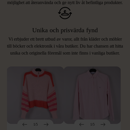
möjlighet att återanvända och ge nytt liv åt befintliga produkter.
Unika och prisvärda fynd
Vi erbjuder ett brett utbud av varor, allt från kläder och möbler
LIKNANDE PRODUKTER
till böcker och elektronik i våra butiker. Du har chansen att hitta
unika och originella föremål som inte finns i vanliga butiker.
Hitta produkter som påminner om denna
1/5
1/5