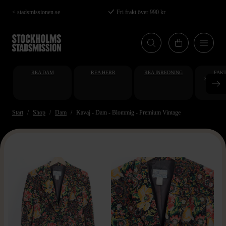
Hoppa
< stadsmissionen.se
Fri frakt över 990 kr
till
huvudinnehåll
REA DAM
REA HERR
REA INREDNING
FAKT
STUDENT
AT
Start
Shop
Dam
Kavaj - Dam - Blommig - Premium Vintage