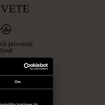
MVETE
ch prisvärda
fynd
 ett brett utbud av
rån kläder och möbler
och elektronik i våra
har chansen att hitta
Om
iginella föremål som
 i vanliga butiker.
ER
andahålla funktioner för