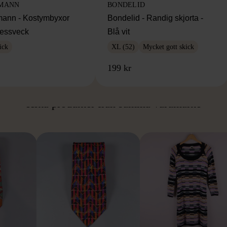
MANN
BONDELID
ann - Kostymbyxor
Bondelid - Randig skjorta -
essveck
Blå vit
ick
XL (52)
Mycket gott skick
199 kr
ÅN SAMMA VARUMÄ
Hitta produkter från samma varumärke