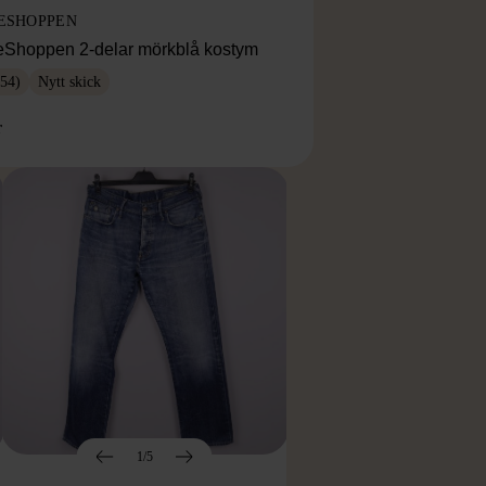
ESHOPPEN
eShoppen 2-delar mörkblå kostym
54)
Nytt skick
r
1/5