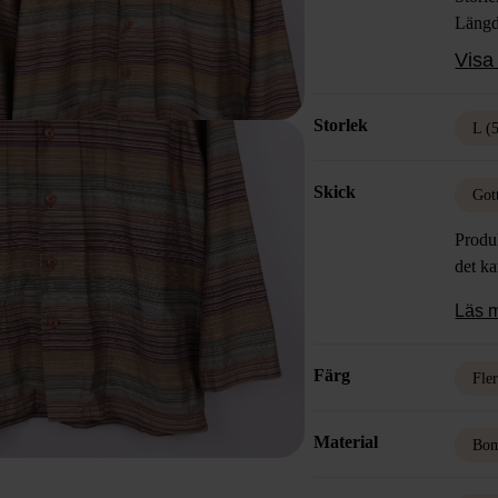
Läng
Färg:
Visa 
Mater
Skick
Storlek
L (
Skick
Got
Produk
det k
Läs 
Färg
Fle
Material
Bom