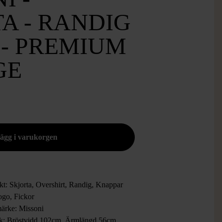
A - RANDIG
 - PREMIUM
GE
kt: Skjorta, Overshirt, Randig, Knappar
ogo, Fickor
ärke: Missoni
ek: Bröstvidd 102cm, Ärmlängd 56cm,