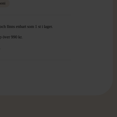
soni
ch finns enbart som 1 st i lager.
öp över 990 kr.
.