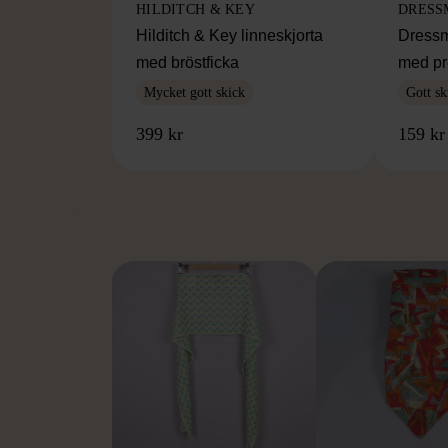
HILDITCH & KEY
DRESS
Hilditch & Key linneskjorta
Dressm
med bröstficka
med pr
Mycket gott skick
Gott sk
399 kr
159 kr
FR