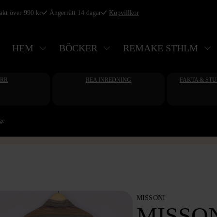
rakt över 990 kr
Ångerrätt 14 dagar
Köpvillkor
HEM
BÖCKER
REMAKE STHLM
ERR
REA INREDNING
FAKTA & ST
ge
MISSONI
MISSON