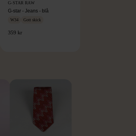
G-STAR RAW
G-star - Jeans - blå
W34
Gott skick
359 kr
RKE