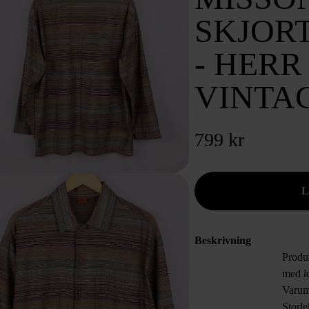
SKJORT
- HERR
VINTA
799 kr
Beskrivning
Produ
med l
Varum
Storl