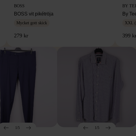
BOSS
BY TE
BOSS vit pikétröja
By Te
Mycket gott skick
XXL (
279 kr
399 k
1/5
1/5