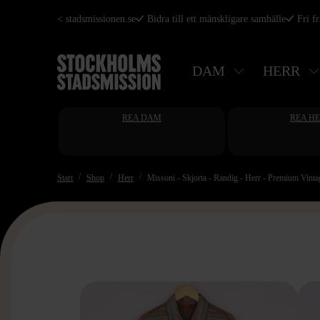
Hoppa
< stadsmissionen.se
Bidra till ett mänskligare samhälle
Fri f
till
huvudinnehåll
DAM
HERR
REA DAM
REA H
Start
Shop
Herr
Missoni - Skjorta - Randig - Herr - Premium Vinta