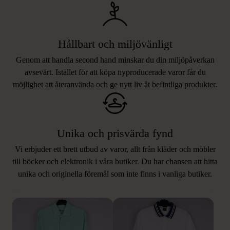
Hållbart och miljövänligt
Genom att handla second hand minskar du din miljöpåverkan
avsevärt. Istället för att köpa nyproducerade varor får du
möjlighet att återanvända och ge nytt liv åt befintliga produkter.
Unika och prisvärda fynd
Vi erbjuder ett brett utbud av varor, allt från kläder och möbler
LIKNANDE PRODUKTER
till böcker och elektronik i våra butiker. Du har chansen att hitta
unika och originella föremål som inte finns i vanliga butiker.
Hitta produkter som påminner om denna