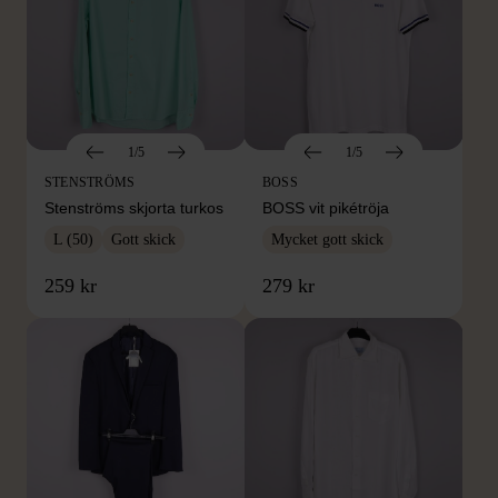
1/5
1/5
STENSTRÖMS
BOSS
Stenströms skjorta turkos
BOSS vit pikétröja
L (50)
Gott skick
Mycket gott skick
259 kr
279 kr