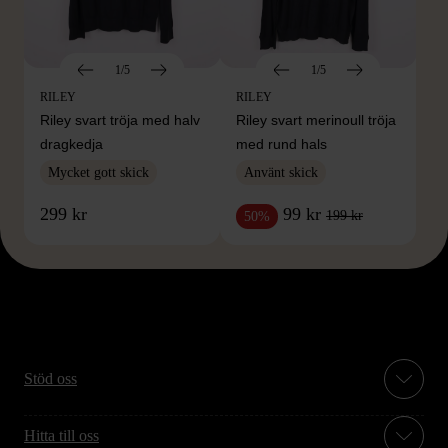
1/5
1/5
RILEY
RILEY
Riley svart tröja med halv
Riley svart merinoull tröja
dragkedja
med rund hals
Mycket gott skick
Använt skick
299 kr
99 kr
199 kr
50%
Stöd oss
Hitta till oss