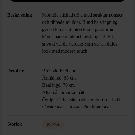
Beskrivning
Mörkblå stickad tröja med strukturmönster
och ribbade muddar. Rund halsringning
ger ett klassiskt intryck och passformen
känns både mjuk och avslappnad. Ett
snyggt val till vardags som ger en tidlös
look med modern touch.
Detaljer
Bröstvidd: 98 cm
Ärmlängd: 68 cm
Benlängd: 70 cm
Alla mått är cirka mått
Övrigt: På baksidan sticker en söm ut vid
vänster axel + lossad söm höger axel
Storlek
M (48)