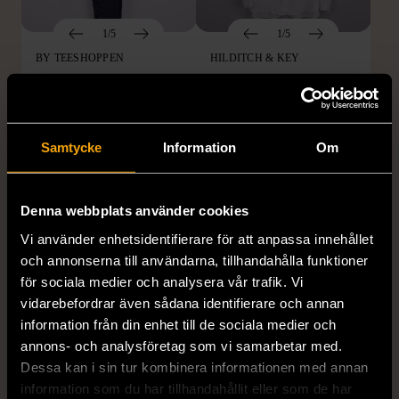
1/5
1/5
BY TEESHOPPEN
HILDITCH & KEY
By TeeShoppen 2-delar
Hilditch & Key linneskjorta
mörkblå kostym
med bröstficka
XXL (54)
Nytt skick
Mycket gott skick
Samtycke
Information
Om
399 kr
399 kr
Denna webbplats använder cookies
Vi använder enhetsidentifierare för att anpassa innehållet
och annonserna till användarna, tillhandahålla funktioner
för sociala medier och analysera vår trafik. Vi
vidarebefordrar även sådana identifierare och annan
information från din enhet till de sociala medier och
annons- och analysföretag som vi samarbetar med.
Dessa kan i sin tur kombinera informationen med annan
1/5
1/5
information som du har tillhandahållit eller som de har
DRESSMANN
BONDELID