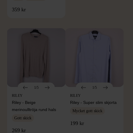
FRÅN SAMMA VARUMÄRKE
359 kr
Hitta produkter från samma varumärke
1/5
1/5
RILEY
RILEY
Riley - Beige
Riley - Super slim skjorta
merinoulltröja rund hals
Mycket gott skick
Gott skick
199 kr
269 kr