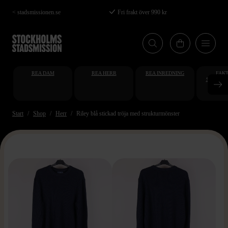
Hoppa
< stadsmissionen.se
Fri frakt över 990 kr
till
huvudinnehåll
REA DAM
REA HERR
REA INREDNING
FAKT
STUDENT
AT
Start
Shop
Herr
Riley blå stickad tröja med strukturmönster