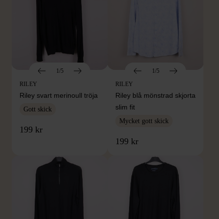
1/5
1/5
RILEY
RILEY
Riley svart merinoull tröja
Riley blå mönstrad skjorta
slim fit
Gott skick
Mycket gott skick
199 kr
199 kr