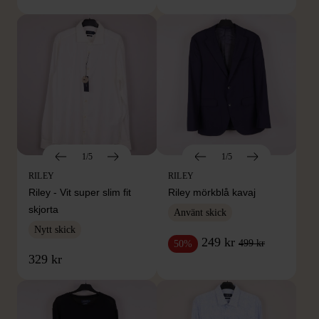
1/5
1/5
RILEY
RILEY
Riley - Vit super slim fit
Riley mörkblå kavaj
skjorta
Använt skick
Nytt skick
249 kr
499 kr
50%
329 kr