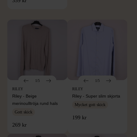
359 kr
Hitta produkter från samma varumärke
1/5
1/5
RILEY
RILEY
Riley - Beige
Riley - Super slim skjorta
merinoulltröja rund hals
Mycket gott skick
Gott skick
199 kr
269 kr