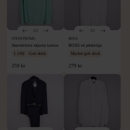
1/5
1/5
STENSTRÖMS
BOSS
Stenströms skjorta turkos
BOSS vit pikétröja
L (50)
Gott skick
Mycket gott skick
259 kr
279 kr