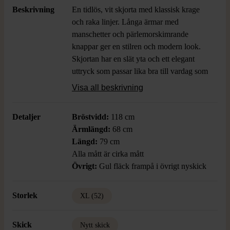
Beskrivning
En tidlös, vit skjorta med klassisk krage
och raka linjer. Långa ärmar med
manschetter och pärlemorskimrande
knappar ger en stilren och modern look.
Skjortan har en slät yta och ett elegant
uttryck som passar lika bra till vardag som
till dressade tillfällen. Neutral passform
Visa all beskrivning
och mjukt material för en bekväm känsla.
Detaljer
Bröstvidd:
118 cm
Ärmlängd:
68 cm
Längd:
79 cm
Alla mått är cirka mått
Övrigt:
Gul fläck frampå i övrigt nyskick
Storlek
XL (52)
Skick
Nytt skick