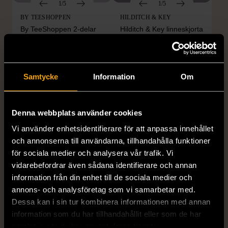
1/5
1/5
BY TEESHOPPEN
HILDITCH & KEY
By TeeShoppen 2-delar
Hilditch & Key linneskjorta
mörkblå kostym
med bröstficka
XXL (54)
Nytt skick
Mycket gott skick
399 kr
399 kr
Samtycke
Information
Om
Denna webbplats använder cookies
Vi använder enhetsidentifierare för att anpassa innehållet
och annonserna till användarna, tillhandahålla funktioner
för sociala medier och analysera vår trafik. Vi
vidarebefordrar även sådana identifierare och annan
information från din enhet till de sociala medier och
annons- och analysföretag som vi samarbetar med.
1/5
1/5
Dessa kan i sin tur kombinera informationen med annan
DRESSMANN
BONDELID
information som du har tillhandahållit eller som de har
Dressmann -
Bondelid - Randig skjorta
samlat in när du har använt deras tjänster.