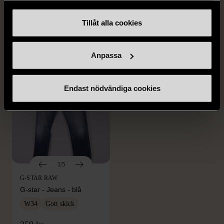
Kostymbyxor med
- Blå vit
pressveck
XL (52)
Tillåt alla cookies
Gott skick
Mycket gott skick
159 kr
199 kr
Anpassa
Endast nödvändiga cookies
1/5
G-STAR RAW
G-star - Jeans - blå
W34
Gott skick
FRÅN SAMMA VARUMÄRKE