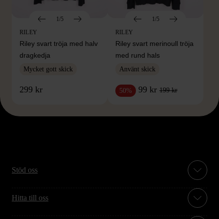
1/5
1/5
RILEY
RILEY
Riley svart tröja med halv
Riley svart merinoull tröja
dragkedja
med rund hals
Mycket gott skick
Använt skick
299 kr
99 kr
199 kr
50%
Stöd oss
Hitta till oss