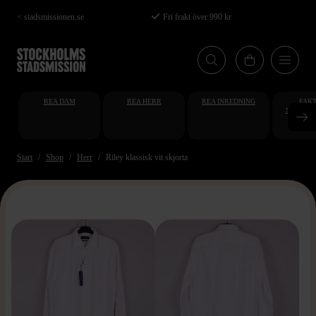
Hoppa
< stadsmissionen.se
Fri frakt över 990 kr
till
huvudinnehåll
REA DAM
REA HERR
REA INREDNING
FAKT
STUDENT
AT
Start
Shop
Herr
Riley klassisk vit skjorta