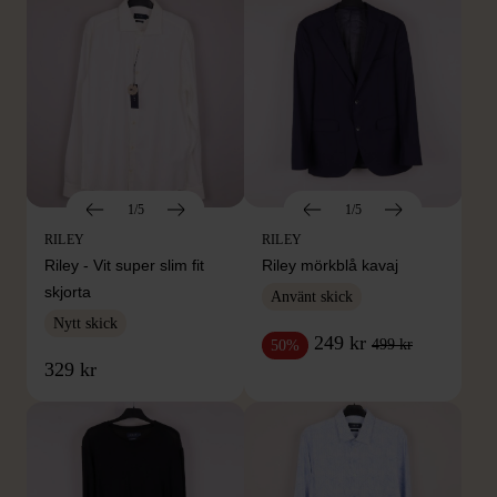
1/5
1/5
RILEY
RILEY
Riley - Vit super slim fit
Riley mörkblå kavaj
skjorta
Använt skick
Nytt skick
249 kr
499 kr
50%
329 kr