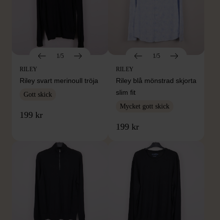
1/5
1/5
RILEY
RILEY
Riley svart merinoull tröja
Riley blå mönstrad skjorta
slim fit
Gott skick
Mycket gott skick
199 kr
199 kr