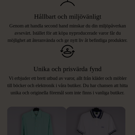
Hållbart och miljövänligt
Genom att handla second hand minskar du din miljöpåverkan
avsevärt. Istället för att köpa nyproducerade varor får du
möjlighet att återanvända och ge nytt liv åt befintliga produkter.
Unika och prisvärda fynd
Vi erbjuder ett brett utbud av varor, allt från kläder och möbler
LIKNANDE PRODUKTER
till böcker och elektronik i våra butiker. Du har chansen att hitta
unika och originella föremål som inte finns i vanliga butiker.
Hitta produkter som påminner om denna