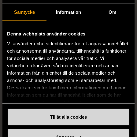
Samtycke
Information
Om
Denna webbplats använder cookies
Vi använder enhetsidentifierare för att anpassa innehållet
1/5
1/5
och annonserna till användarna, tillhandahålla funktioner
DRESSMANN
BONDELID
för sociala medier och analysera vår trafik. Vi
Dressmann -
Bondelid - Randig skjorta
vidarebefordrar även sådana identifierare och annan
Kostymbyxor med
- Blå vit
information från din enhet till de sociala medier och
pressveck
annons- och analysföretag som vi samarbetar med.
XL (52)
Dessa kan i sin tur kombinera informationen med annan
Gott skick
Mycket gott skick
information som du har tillhandahållit eller som de har
159 kr
199 kr
samlat in när du har använt deras tjänster.
Tillåt alla cookies
Anpassa