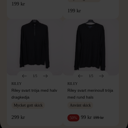
199 kr
199 kr
1/5
1/5
RILEY
RILEY
Riley svart tröja med halv
Riley svart merinoull tröja
dragkedja
med rund hals
Mycket gott skick
Använt skick
299 kr
99 kr
199 kr
50%