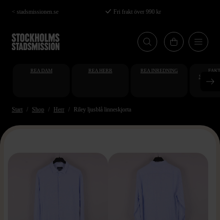
Hoppa
< stadsmissionen.se
Fri frakt över 990 kr
till
huvudinnehåll
REA DAM
REA HERR
REA INREDNING
FAKT
STUDENT
AT
Start
Shop
Herr
Riley ljusblå linneskjorta