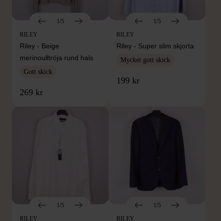
1/5
1/5
RILEY
RILEY
Riley - Beige
Riley - Super slim skjorta
merinoulltröja rund hals
Mycket gott skick
Gott skick
199 kr
269 kr
1/5
1/5
RILEY
RILEY