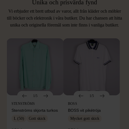
Unika och prisvärda fynd
Vi erbjuder ett brett utbud av varor, allt från kläder och möbler
LIKNANDE PRODUKTER
till böcker och elektronik i våra butiker. Du har chansen att hitta
unika och originella föremål som inte finns i vanliga butiker.
Hitta produkter som påminner om denna
1/5
1/5
STENSTRÖMS
BOSS
Stenströms skjorta turkos
BOSS vit pikétröja
L (50)
Gott skick
Mycket gott skick