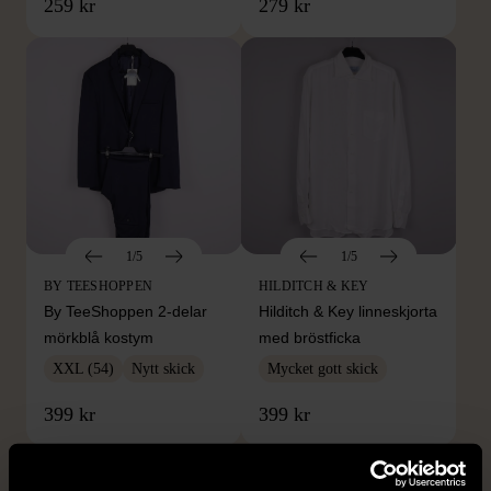
259 kr
279 kr
1/5
1/5
BY TEESHOPPEN
HILDITCH & KEY
By TeeShoppen 2-delar
Hilditch & Key linneskjorta
mörkblå kostym
med bröstficka
XXL (54)
Nytt skick
Mycket gott skick
399 kr
399 kr