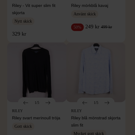
Riley - Vit super slim fit
Riley mörkblå kavaj
skjorta
Använt skick
Nytt skick
249 kr
499 kr
50%
329 kr
1/5
1/5
RILEY
RILEY
Riley svart merinoull tröja
Riley blå mönstrad skjorta
slim fit
Gott skick
Mycket gott skick