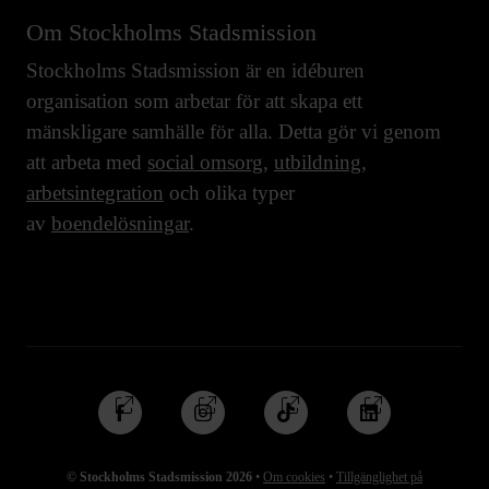
Om Stockholms Stadsmission
Stockholms Stadsmission är en idéburen
organisation som arbetar för att skapa ett
mänskligare samhälle för alla. Detta gör vi genom
att arbeta med
social omsorg
,
utbildning
,
arbetsintegration
och olika typer
av
boendelösningar
.
Följ
Följ
Följ
Följ
oss
oss
oss
oss
på
på
på
på
© Stockholms Stadsmission 2026
•
Om cookies
•
Tillgänglighet på
Facebook
Instagram
TikTok
Linkedin