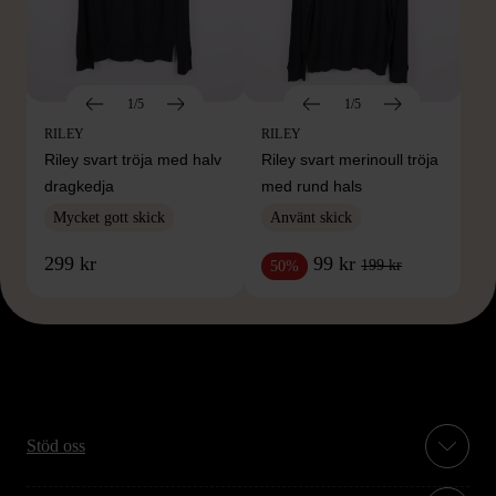
1/5
1/5
RILEY
RILEY
Riley svart tröja med halv
Riley svart merinoull tröja
dragkedja
med rund hals
Mycket gott skick
Använt skick
299 kr
99 kr
199 kr
50%
Stöd oss