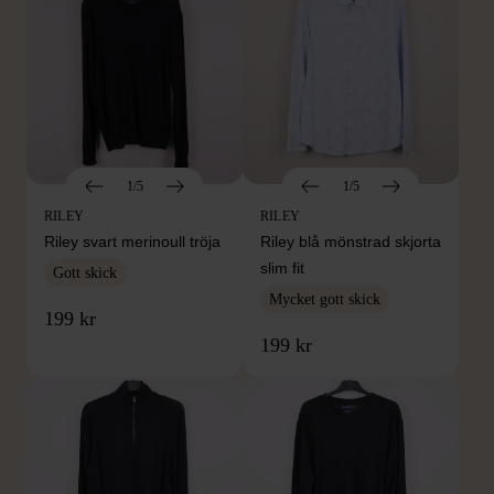
1/5
1/5
RILEY
RILEY
Riley svart merinoull tröja
Riley blå mönstrad skjorta
slim fit
Gott skick
Mycket gott skick
199 kr
199 kr