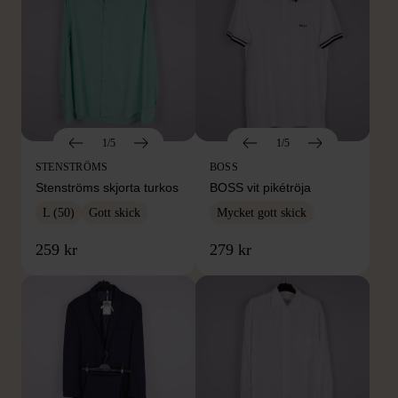
1/5
1/5
STENSTRÖMS
BOSS
Stenströms skjorta turkos
BOSS vit pikétröja
L (50)
Gott skick
Mycket gott skick
259 kr
279 kr