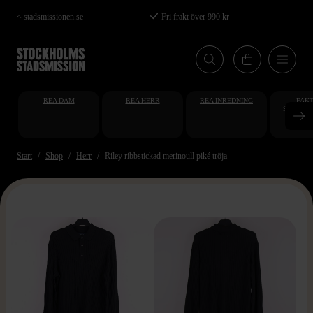
Hoppa
< stadsmissionen.se
Fri frakt över 990 kr
till
huvudinnehåll
REA DAM
REA HERR
REA INREDNING
FAKT
STUDENT
AT
Start
Shop
Herr
Riley ribbstickad merinoull piké tröja