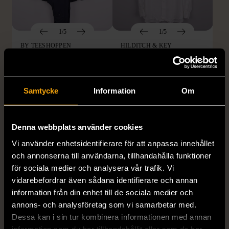
1/5
1/5
BY TEESHOPPEN
HILDITCH & KEY
By TeeShoppen 2-delar
Hilditch & Key linneskjorta
mörkblå kostym
med bröstficka
XXL (54)
Nytt skick
Mycket gott skick
Samtycke
Information
Om
399 kr
399 kr
Denna webbplats använder cookies
Vi använder enhetsidentifierare för att anpassa innehållet
och annonserna till användarna, tillhandahålla funktioner
för sociala medier och analysera vår trafik. Vi
vidarebefordrar även sådana identifierare och annan
information från din enhet till de sociala medier och
annons- och analysföretag som vi samarbetar med.
Dessa kan i sin tur kombinera informationen med annan
1/5
1/5
information som du har tillhandahållit eller som de har