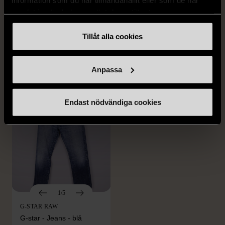
DRESSMANN
BONDELID
samlat in när du har använt deras tjänster.
Dressmann -
Bondelid - Randig skjorta
Kostymbyxor med
- Blå vit
Tillåt alla cookies
pressveck
XL (52)
Gott skick
Mycket gott skick
Anpassa
159 kr
199 kr
Endast nödvändiga cookies
1/5
G-STAR RAW
G-star - Jeans - blå