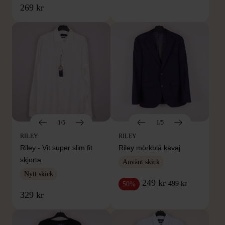
269 kr
1/5
1/5
RILEY
RILEY
Riley - Vit super slim fit
Riley mörkblå kavaj
skjorta
Använt skick
Nytt skick
249 kr
499 kr
50%
329 kr