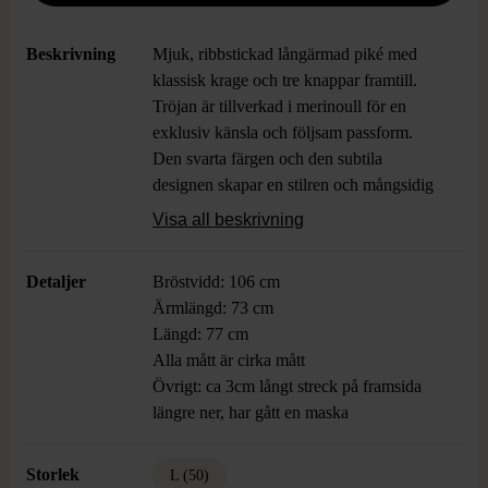
Beskrivning
Mjuk, ribbstickad långärmad piké med
klassisk krage och tre knappar framtill.
Tröjan är tillverkad i merinoull för en
exklusiv känsla och följsam passform.
Den svarta färgen och den subtila
designen skapar en stilren och mångsidig
look som passar lika bra till jeans som till
Visa all beskrivning
mer dressade plagg.
Detaljer
Bröstvidd: 106 cm
Ärmlängd: 73 cm
Längd: 77 cm
Alla mått är cirka mått
Övrigt: ca 3cm långt streck på framsida
längre ner, har gått en maska
Storlek
L (50)