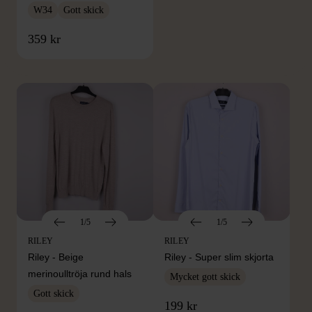
W34
Gott skick
FRÅN SAMMA VARUMÄRKE
359 kr
Hitta produkter från samma varumärke
1/5
1/5
RILEY
RILEY
Riley - Beige
Riley - Super slim skjorta
merinoulltröja rund hals
Mycket gott skick
Gott skick
199 kr