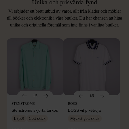
Unika och prisvärda fynd
Vi erbjuder ett brett utbud av varor, allt från kläder och möbler
LIKNANDE PRODUKTER
till böcker och elektronik i våra butiker. Du har chansen att hitta
unika och originella föremål som inte finns i vanliga butiker.
Hitta produkter som påminner om denna
1/5
1/5
STENSTRÖMS
BOSS
Stenströms skjorta turkos
BOSS vit pikétröja
L (50)
Gott skick
Mycket gott skick