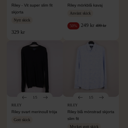
Riley - Vit super slim fit
Riley mörkblå kavaj
skjorta
Använt skick
Nytt skick
249 kr
499 kr
50%
329 kr
1/5
1/5
RILEY
RILEY
Riley svart merinoull tröja
Riley blå mönstrad skjorta
slim fit
Gott skick
Mycket gott skick