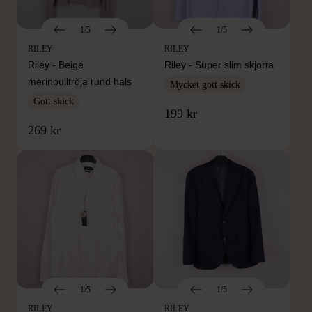
1/5
1/5
RILEY
RILEY
Riley - Beige
Riley - Super slim skjorta
merinoulltröja rund hals
Mycket gott skick
Gott skick
199 kr
269 kr
1/5
1/5
RILEY
RILEY