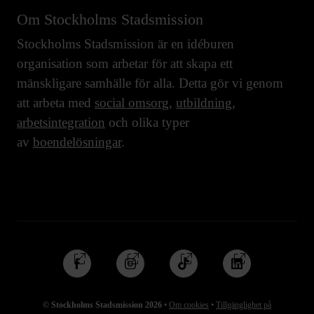
Om Stockholms Stadsmission
Stockholms Stadsmission är en idéburen
organisation som arbetar för att skapa ett
mänskligare samhälle för alla. Detta gör vi genom
att arbeta med
social omsorg
,
utbildning
,
arbetsintegration
och olika typer
av
boendelösningar
.
Följ
Följ
Följ
Följ
oss
oss
oss
oss
på
på
på
på
© Stockholms Stadsmission 2026
•
Om cookies
•
Tillgänglighet på
Facebook
Instagram
TikTok
Linkedin