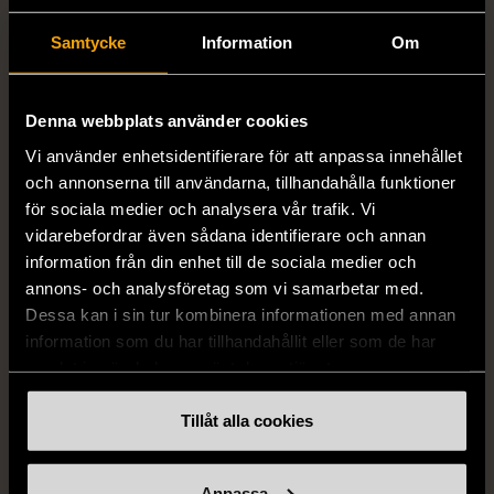
Samtycke
Information
Om
Denna webbplats använder cookies
Vi använder enhetsidentifierare för att anpassa innehållet
1/5
1/5
och annonserna till användarna, tillhandahålla funktioner
DRESSMANN
BONDELID
för sociala medier och analysera vår trafik. Vi
Dressmann -
Bondelid - Randig skjorta
vidarebefordrar även sådana identifierare och annan
Kostymbyxor med
- Blå vit
information från din enhet till de sociala medier och
pressveck
annons- och analysföretag som vi samarbetar med.
XL (52)
Dessa kan i sin tur kombinera informationen med annan
Gott skick
Mycket gott skick
information som du har tillhandahållit eller som de har
159 kr
199 kr
samlat in när du har använt deras tjänster.
Tillåt alla cookies
Anpassa