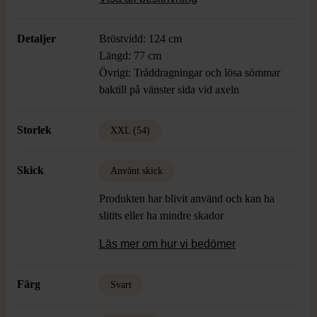
svart ton för ett enkelt och modernt
intryck.
Detaljer
Bröstvidd: 124 cm
Längd: 77 cm
Övrigt: Tråddragningar och lösa sömmar
baktill på vänster sida vid axeln
Storlek
XXL (54)
Skick
Använt skick
Produkten har blivit använd och kan ha
slitits eller ha mindre skador
Läs mer om hur vi bedömer
Färg
Svart