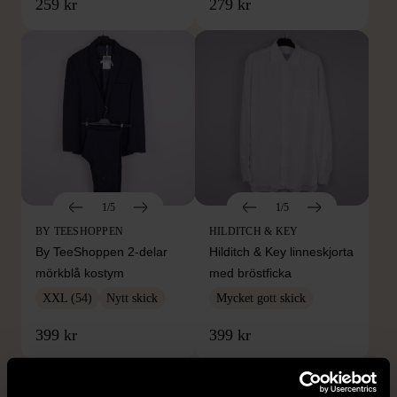
259 kr
279 kr
1/5
1/5
BY TEESHOPPEN
HILDITCH & KEY
By TeeShoppen 2-delar
Hilditch & Key linneskjorta
mörkblå kostym
med bröstficka
XXL (54)
Nytt skick
Mycket gott skick
399 kr
399 kr