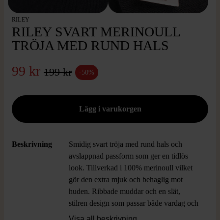
RILEY
RILEY SVART MERINOULL
TRÖJA MED RUND HALS
99 kr
199 kr
-50%
Beskrivning
Smidig svart tröja med rund hals och
avslappnad passform som ger en tidlös
look. Tillverkad i 100% merinoull vilket
gör den extra mjuk och behaglig mot
huden. Ribbade muddar och en slät,
stilren design som passar både vardag och
dressade tillfällen. Tröjan har en klassisk
Visa all beskrivning