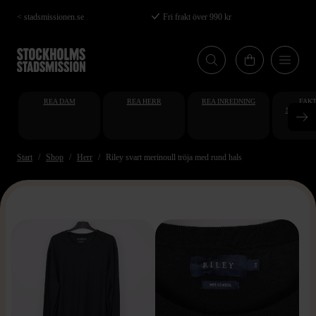
Hoppa
< stadsmissionen.se
Fri frakt över 990 kr
till
huvudinnehåll
REA DAM
REA HERR
REA INREDNING
FAKT
STUDENT
AT
Start
Shop
Herr
Riley svart merinoull tröja med rund hals