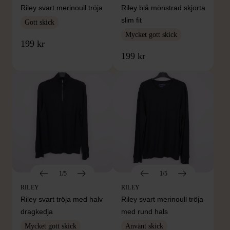
Riley svart merinoull tröja
Riley blå mönstrad skjorta
slim fit
Gott skick
Mycket gott skick
199 kr
199 kr
1/5
1/5
RILEY
RILEY
Riley svart tröja med halv
Riley svart merinoull tröja
dragkedja
med rund hals
Mycket gott skick
Använt skick