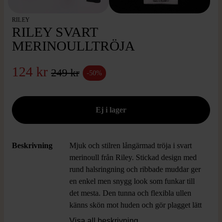
RILEY
RILEY SVART
MERINOULLTRÖJA
124 kr
249 kr
-50%
Beskrivning
Mjuk och stilren långärmad tröja i svart
merinoull från Riley. Stickad design med
rund halsringning och ribbade muddar ger
en enkel men snygg look som funkar till
det mesta. Den tunna och flexibla ullen
känns skön mot huden och gör plagget lätt
att bära både till vardags och mer uppklätt.
Visa all beskrivning