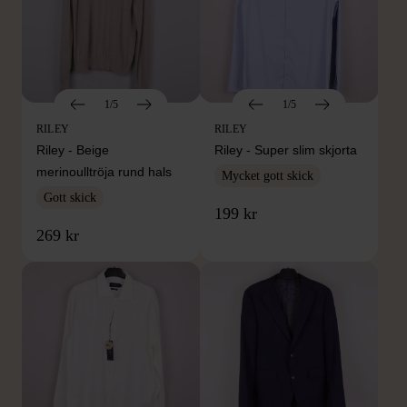
1/5
1/5
RILEY
RILEY
Riley - Beige
Riley - Super slim skjorta
merinoulltröja rund hals
Mycket gott skick
Gott skick
199 kr
269 kr