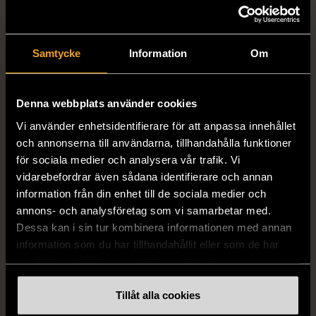
399 kr
399 kr
Samtycke
Information
Om
Denna webbplats använder cookies
Vi använder enhetsidentifierare för att anpassa innehållet
och annonserna till användarna, tillhandahålla funktioner
för sociala medier och analysera vår trafik. Vi
1/5
1/5
vidarebefordrar även sådana identifierare och annan
DRESSMANN
BONDELID
information från din enhet till de sociala medier och
Dressmann -
Bondelid - Randig skjorta
annons- och analysföretag som vi samarbetar med.
Kostymbyxor med
- Blå vit
Dessa kan i sin tur kombinera informationen med annan
pressveck
XL (52)
information som du har tillhandahållit eller som de har
Gott skick
Mycket gott skick
samlat in när du har använt deras tjänster.
159 kr
199 kr
Tillåt alla cookies