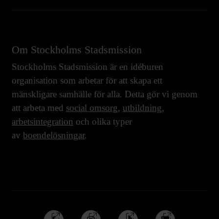
Om Stockholms Stadsmission
Stockholms Stadsmission är en idéburen
organisation som arbetar för att skapa ett
mänskligare samhälle för alla. Detta gör vi genom
att arbeta med
social omsorg
,
utbildning
,
arbetsintegration
och olika typer
av
boendelösningar
.
Följ
Följ
Följ
Följ