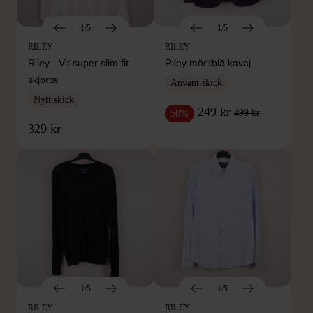
1/5
1/5
RILEY
RILEY
Riley - Vit super slim fit
Riley mörkblå kavaj
skjorta
Använt skick
Nytt skick
249 kr
499 kr
50%
329 kr
1/5
1/5
RILEY
RILEY