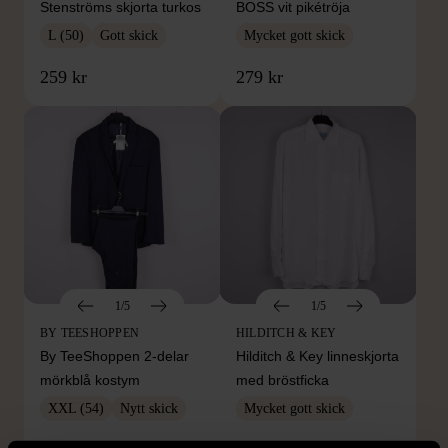
Stenströms skjorta turkos
BOSS vit pikétröja
L (50)
Gott skick
Mycket gott skick
259 kr
279 kr
1/5
1/5
BY TEESHOPPEN
HILDITCH & KEY
By TeeShoppen 2-delar
Hilditch & Key linneskjorta
mörkblå kostym
med bröstficka
XXL (54)
Nytt skick
Mycket gott skick