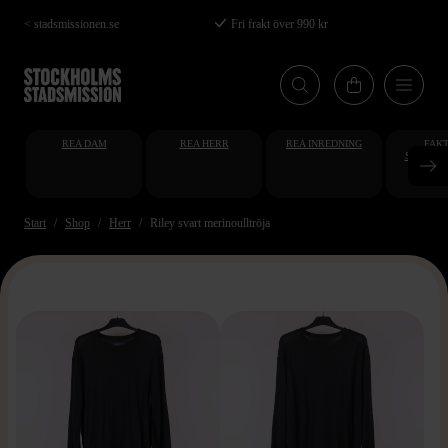
Hoppa
< stadsmissionen.se
Fri frakt över 990 kr
till
huvudinnehåll
REA DAM
REA HERR
REA INREDNING
FAKT
STUDENT
AT
Start
Shop
Herr
Riley svart merinoulltröja