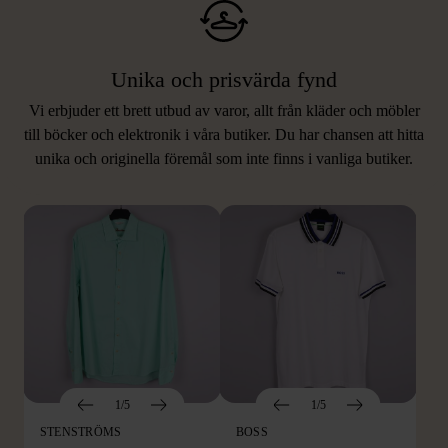
Unika och prisvärda fynd
Vi erbjuder ett brett utbud av varor, allt från kläder och möbler
LIKNANDE PRODUKTER
till böcker och elektronik i våra butiker. Du har chansen att hitta
unika och originella föremål som inte finns i vanliga butiker.
Hitta produkter som påminner om denna
1/5
1/5
STENSTRÖMS
BOSS