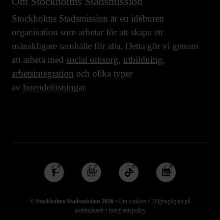
Om Stockholms Stadsmission
Stockholms Stadsmission är en idéburen
organisation som arbetar för att skapa ett
mänskligare samhälle för alla. Detta gör vi genom
att arbeta med
social omsorg
,
utbildning
,
arbetsintegration
och olika typer
av
boendelösningar
.
Följ
Följ
Följ
Följ
oss
oss
oss
oss
på
på
på
på
© Stockholms Stadsmission 2026
•
Om cookies
•
Tillgänglighet på
Facebook
Instagram
TikTok
Linkedin
webbplatsen
•
Integritetspolicy