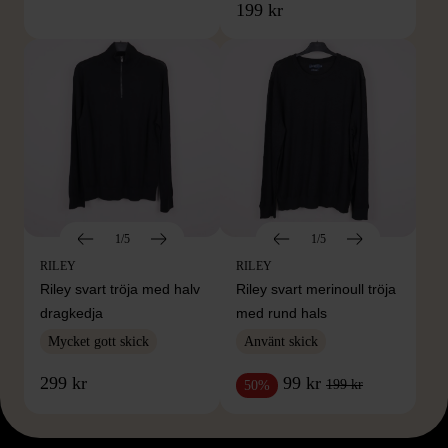
199 kr
1/5
1/5
RILEY
RILEY
Riley svart tröja med halv
Riley svart merinoull tröja
dragkedja
med rund hals
Mycket gott skick
Använt skick
299 kr
99 kr
199 kr
50%