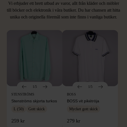
Vi erbjuder ett brett utbud av varor, allt från kläder och möbler
LIKNANDE PRODUKTER
till böcker och elektronik i våra butiker. Du har chansen att hitta
unika och originella föremål som inte finns i vanliga butiker.
Hitta produkter som påminner om denna
1/5
1/5
STENSTRÖMS
BOSS
Stenströms skjorta turkos
BOSS vit pikétröja
L (50)
Gott skick
Mycket gott skick
259 kr
279 kr