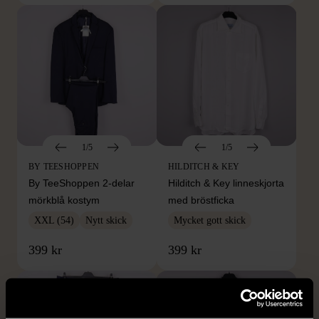
1/5
1/5
BY TEESHOPPEN
HILDITCH & KEY
By TeeShoppen 2-delar
Hilditch & Key linneskjorta
mörkblå kostym
med bröstficka
XXL (54)
Nytt skick
Mycket gott skick
399 kr
399 kr