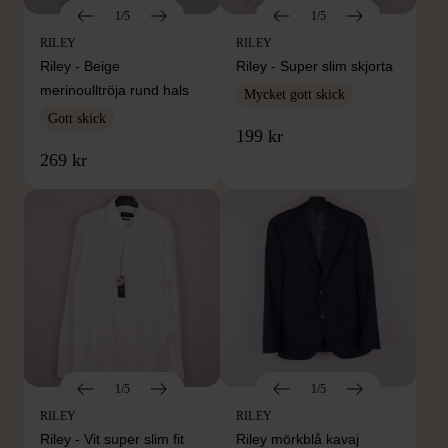
1/5
1/5
RILEY
RILEY
Riley - Beige
Riley - Super slim skjorta
merinoulltröja rund hals
Mycket gott skick
Gott skick
199 kr
269 kr
1/5
1/5
RILEY
RILEY
Riley - Vit super slim fit
Riley mörkblå kavaj