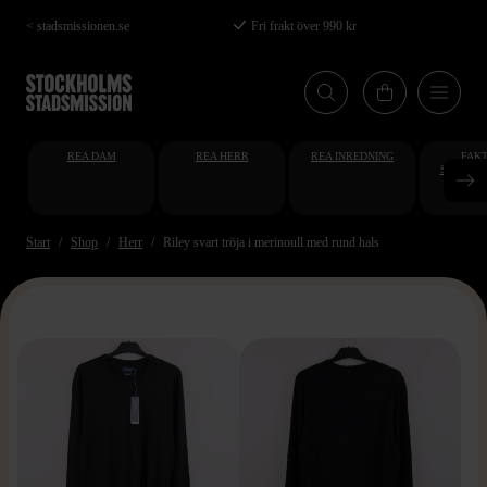
Hoppa
< stadsmissionen.se
Fri frakt över 990 kr
till
huvudinnehåll
REA DAM
REA HERR
REA INREDNING
FAKT
STUDENT
AT
Start
Shop
Herr
Riley svart tröja i merinoull med rund hals