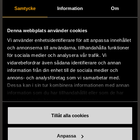
Samtycke
Information
Om
Denna webbplats använder cookies
Vi använder enhetsidentifierare för att anpassa innehållet
1/5
1/5
och annonserna till användarna, tillhandahålla funktioner
DRESSMANN
BONDELID
för sociala medier och analysera vår trafik. Vi
Dressmann -
Bondelid - Randig skjorta
vidarebefordrar även sådana identifierare och annan
Kostymbyxor med
- Blå vit
information från din enhet till de sociala medier och
pressveck
XL (52)
annons- och analysföretag som vi samarbetar med.
Gott skick
Mycket gott skick
Dessa kan i sin tur kombinera informationen med annan
information som du har tillhandahållit eller som de har
159 kr
199 kr
samlat in när du har använt deras tjänster.
Tillåt alla cookies
Anpassa