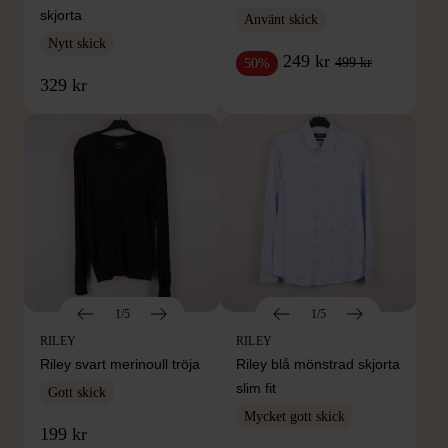
skjorta
Använt skick
Nytt skick
249 kr
499 kr
50%
329 kr
1/5
1/5
RILEY
RILEY
Riley svart merinoull tröja
Riley blå mönstrad skjorta
slim fit
Gott skick
Mycket gott skick
199 kr