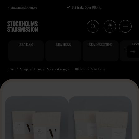
Hoppa
< stadsmissionen.se
Fri frakt över 990 kr
till
huvudinnehåll
REA DAM
REA HERR
REA INREDNING
FAKT
STUDENT
AT
Start
Shop
Hem
Vide 2st örngott i 100% linne 50x60cm