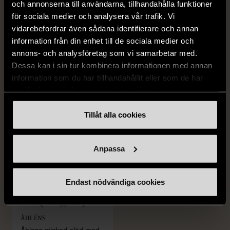
och annonserna till användarna, tillhandahålla funktioner
1/5
1/5
för sociala medier och analysera vår trafik. Vi
ÅHLÉNS
ÅHLÉNS
vidarebefordrar även sådana identifierare och annan
Åhlens - Tempo - Rosa
Åhlens - Tempo - Lila
information från din enhet till de sociala medier och
minigryta med lock
minigryta med lock
annons- och analysföretag som vi samarbetar med.
Dessa kan i sin tur kombinera informationen med annan
Gott skick
Gott skick
information som du har tillhandahållit eller som de har
69 kr
69 kr
samlat in när du har använt deras tjänster.
Tillåt alla cookies
Anpassa
Endast nödvändiga cookies
1/5
ÅHLÉNS
Åhlens stickad pläd med