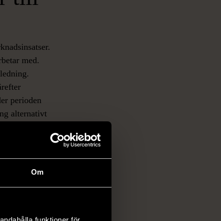
rknadsinsatser.
rbetar med.
ledning.
refter
er perioden
ng alternativt
t det bästa av
et
ett studiebesök
Om
andahålla funktioner för