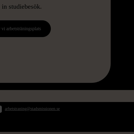
 in studiebesök.
 vi arbetsträningsplats
tockholms Stadsmission – Arbetstränin
arbetstraning@stadsmissionen.se
NYHETER