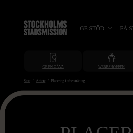
Hoppa
till
huvudinnehåll
GE STÖD
FÅ 
GE EN GÅVA
WEBBSHOPPEN
Start
Arbete
Placering i arbetsträning