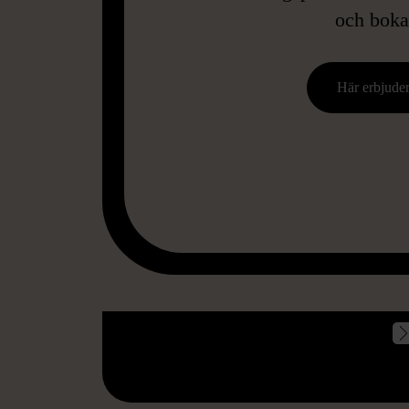
och boka
Här erbjuder
S