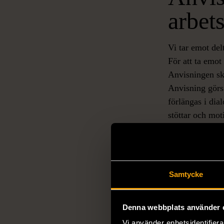
arbet
Vi tar emot del
För att ta emot
Anvisningen ska
Anvisning görs
förlängas i di
stöttar och mot
studier, eller 
Vi värnar om en
perioden vill v
verksamheten ka
Samtycke
för att ge en b
Denna webbplats använder 
Vi använder enhetsidentifierar