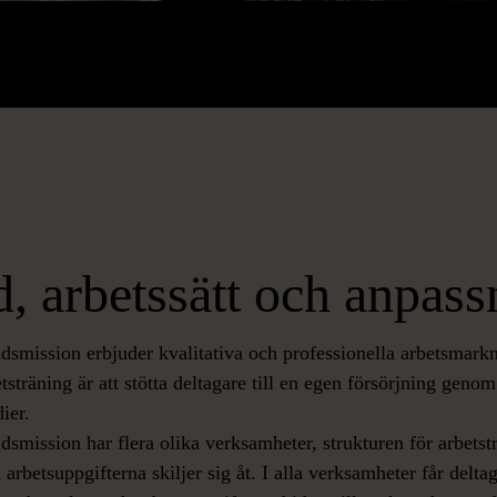
, arbetssätt och anpass
smission erbjuder kvalitativa och professionella arbetsmarkn
sträning är att stötta deltagare till en egen försörjning genom
dier.
smission har flera olika verksamheter, strukturen för arbetst
betsuppgifterna skiljer sig åt. I alla verksamheter får delta