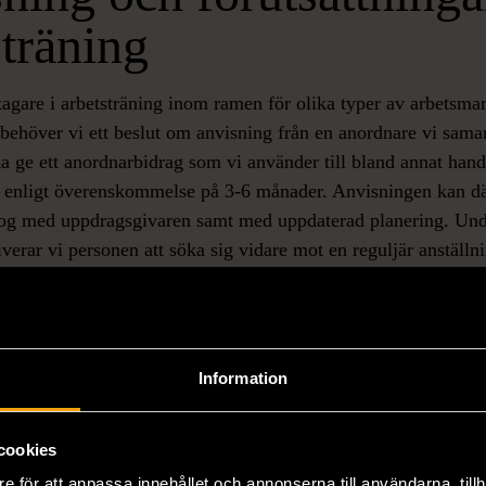
sträning
tagare i arbetsträning inom ramen för olika typer av arbetsma
 behöver vi ett beslut om anvisning från en anordnare vi sama
 ge ett anordnarbidrag som vi använder till bland annat hand
 enligt överenskommelse på 3-6 månader. Anvisningen kan dä
alog med uppdragsgivaren samt med uppdaterad planering. Und
iverar vi personen att söka sig vidare mot en reguljär anställni
söka någon intern tjänst inom Stockholms Stadsmission.
 god matchning mellan deltagare och verksamhet. För att få u
i säkerställa att deltagarens förväntningar och mål motsvarar d
n erbjuda. Inför en uppstart tar vi därför emot deltagaren på 
Information
ild av verksamheten.
cookies
e för att anpassa innehållet och annonserna till användarna, tillh