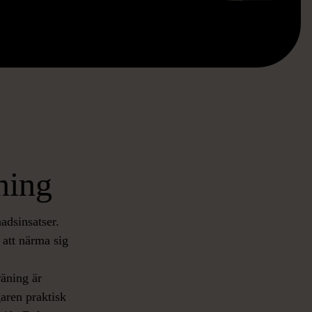
ning
adsinsatser.
 att närma sig
räning är
garen praktisk