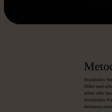
Metod
Stockholms Stad
Målet med arbet
arbete eller stu
Stockholms Stad
densamma men ar