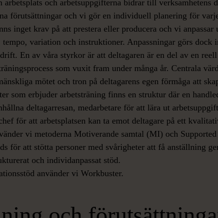
n arbetsplats och arbetsuppgifterna bidrar till verksamhetens d
sina förutsättningar och vi gör en individuell planering för var
inns inget krav på att prestera eller producera och vi anpassar
, tempo, variation och instruktioner. Anpassningar görs dock
rift. En av våra styrkor är att deltagaren är en del av en reell
sträningsprocess som vuxit fram under många år. Centrala värd
 mänskliga mötet och tron på deltagarens egen förmåga att sk
er som erbjuder arbetsträning finns en struktur där en handle
ållna deltagarresan, medarbetare för att lära ut arbetsuppgif
hef för att arbetsplatsen kan ta emot deltagare på ett kvalitativ
använder vi metoderna Motiverande samtal (MI) och Supporte
 för att stötta personer med svårigheter att få anställning g
rukturerat och individanpassat stöd.
tionsstöd använder vi Workbuster.
ning och förutsättningar