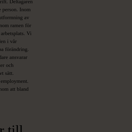
rift. Deltagaren
je person. Inom
 utformning av
 inom ramen för
 arbetsplats. Vi
en i vår
apa förändring.
dare ansvarar
ter och
t sätt.
d employment.
enom att bland
 till