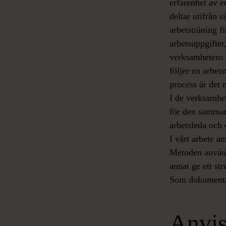
erfarenhet av e
deltar utifrån 
arbetsträning f
arbetsuppgifter
verksamhetens d
följer en arbet
process är det
I de verksamhet
för den sammanh
arbetsleda och c
I vårt arbete 
Metoden används
annat ge ett st
Som dokumenta
Anvis