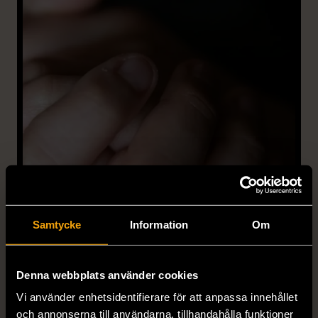
Samtycke
Information
Om
Ungdomskriminalitet:
Denna webbplats använder cookies
förekomst, förebyggande
arbete och exitprocesser
Vi använder enhetsidentifierare för att anpassa innehållet
och annonserna till användarna, tillhandahålla funktioner