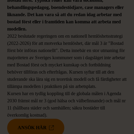
Bostad först. Typiska roller kan vara socionom,
behandlingspedagog, boendestödjare, case managers eller
liknande. Det kan vara så att du redan idag arbetar med
bostad först eller i framtiden kan komma att arbeta med
modellen.
2022 beslutade regeringen om en nationell hemlöshetsstrategi
(2022-2026) för att motverka hemlöshet, där mål 3 är "Bostad
först bör införas nationellt". Detta innebär en stor utmaning för
majoriteten av Sveriges kommuner som i dagsläget inte arbetar
med Bostad först och mycket kunskap och fortbildning
behöver tillföras och efterfrågas. Kursen syftar till att den
studerande ska lära sig en teoretisk modell och få färdigheter att
tillämpa modellen i praktiken på sin arbetsplats.
Kursen har en tydlig koppling till de globala målen i Agenda
2030 främst mål nr 3 (god hälsa och välbefinnande) och mål nr
11 (hållbara städer och samhällen; säkra bostäder till
överkomlig kostnad).
ANSÖK HÄR