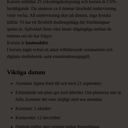
Kursen omfattar 25 yrkeshögskolepoäng och kursen är CSN-
berättigande. Du studerar ca 4 timmar lärarledd undervisning
varje vecka. All undervisning sker på distans, inga fysiska
träffar. Vi har ett flexibelt studieupplägg där föreläsnignar
spelas in. Självklart finns våra lärare tillgängliga mellan de
mötena om du har frågor.
Kursen är
kostnadsfri.
I kursen ingår också ett antal reflekterande seminarium och
digitala studiebesök samt examinationsuppgift.
Viktiga datum
Anmälan öppen fram till och med 21 september.
Erbjudande om plats ges kort därefter. Om platserna inte är
fulla, kommer det vara möjligt med sen anmälan
Kursstart: 5 oktober
Kursavslut: 12 december
Digitala träffar sker primärt tisdag förmiddagar.