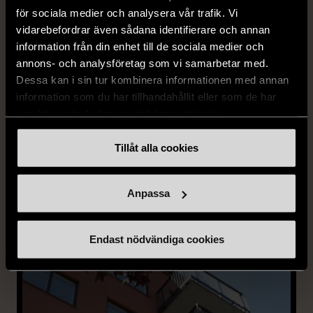
En kurs för dig som jobbar inom socialt arbete, skola,
för sociala medier och analysera vår trafik. Vi
fritidsledare, idrott, häkten och anstalter eller
vidarebefordrar även sådana identifierare och annan
avhopparverksamhet och önskar fördjupa dina
information från din enhet till de sociala medier och
kunskaper om ungdomskriminalitet.
annons- och analysföretag som vi samarbetar med.
Dessa kan i sin tur kombinera informationen med annan
information som du har tillhandahållit eller som de har
samlat in när du har använt deras tjänster.
Tillåt alla cookies
Anpassa
Endast nödvändiga cookies