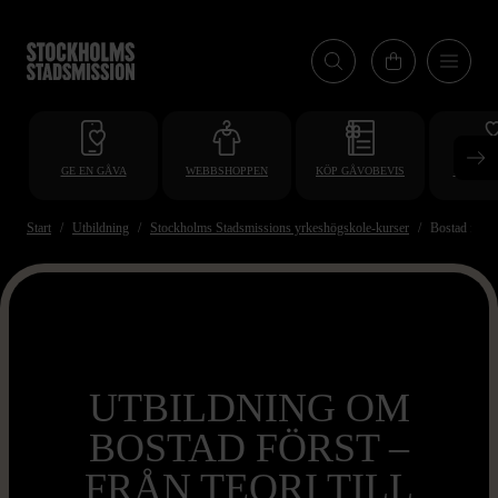
Hoppa
till
huvudinnehåll
GE EN GÅVA
WEBBSHOPPEN
KÖP GÅVOBEVIS
BLI VO
Start
Utbildning
Stockholms Stadsmissions yrkeshögskole-kurser
Bostad först –
UTBILDNING OM
BOSTAD FÖRST –
FRÅN TEORI TILL