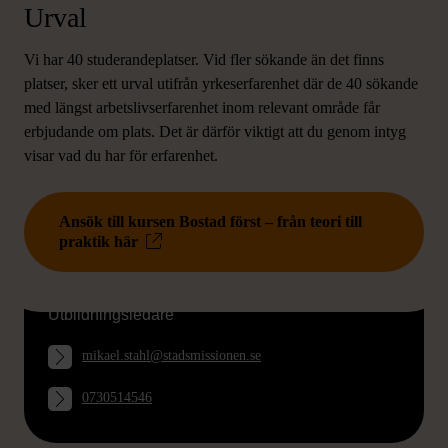
Urval
Vi har 40 studerandeplatser. Vid fler sökande än det finns
platser, sker ett urval utifrån yrkeserfarenhet där de 40 sökande
med längst arbetslivserfarenhet inom relevant område får
erbjudande om plats. Det är därför viktigt att du genom intyg
visar vad du har för erfarenhet.
Ansök till kursen Bostad först – från teori till
praktik här
Vid frågor kontakta Mikael Ståhl
Utbildningsledare
mikael.stahl@stadsmissionen.se
0730514546
VÅRA ANDRA