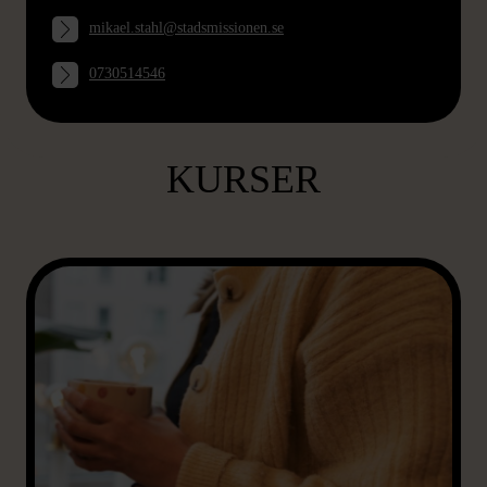
mikael.stahl@stadsmissionen.se
0730514546
VÅRA ANDRA
YRKESHÖGSKOLE-
KURSER