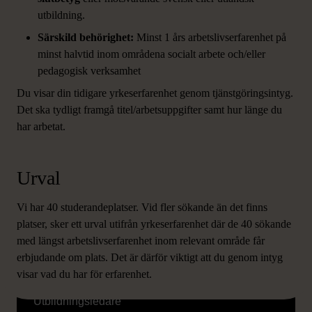
utbildning.
Särskild behörighet:
Minst 1 års arbetslivserfarenhet på
minst halvtid inom områdena socialt arbete och/eller
pedagogisk verksamhet
Du visar din tidigare yrkeserfarenhet genom tjänstgöringsintyg.
Det ska tydligt framgå titel/arbetsuppgifter samt hur länge du
har arbetat.
Urval
Vi har 40 studerandeplatser. Vid fler sökande än det finns
platser, sker ett urval utifrån yrkeserfarenhet där de 40 sökande
med längst arbetslivserfarenhet inom relevant område får
erbjudande om plats. Det är därför viktigt att du genom intyg
visar vad du har för erfarenhet.
Vid frågor kontakta Mikael Ståhl
Utbildningsledare