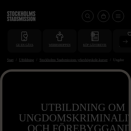
Hoppa
till
huvudinnehåll
GE EN GÅVA
WEBBSHOPPEN
KÖP GÅVOBEVIS
BLI VO
Start
Utbildning
Stockholms Stadsmissions yrkeshögskole-kurser
Ungdomskrimi
UTBILDNING OM
UNGDOMSKRIMINALI
OCH FÖREBYGGAN