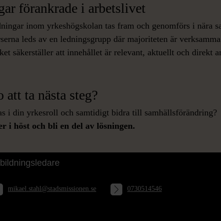
ar förankrade i arbetslivet
ldningar inom yrkeshögskolan tas fram och genomförs i nära
urserna leds av en ledningsgrupp där majoriteten är verksamm
et säkerställer att innehållet är relevant, aktuellt och direkt a
 att ta nästa steg?
as i din yrkesroll och samtidigt bidra till samhällsförändring?
r i höst och bli en del av lösningen.
id frågor kontakta Mikael Ståhl
bildningsledare
mikael.stahl@stadsmissionen.se
0730514546