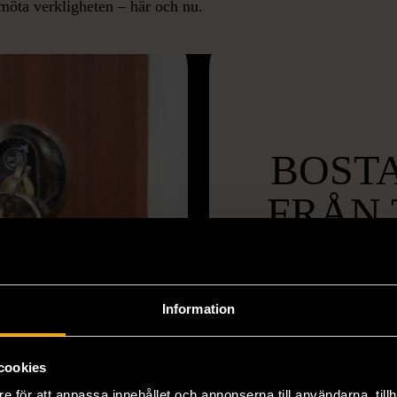
 möta verkligheten – här och nu.
BOSTA
FRÅN 
P
En kurs för di
Information
arbete med boend
dina kunskaper
cookies
e för att anpassa innehållet och annonserna till användarna, tillh