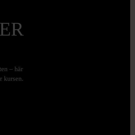
ER
ten – här
r kursen.