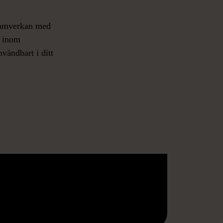
 samverkan med
a inom
nvändbart i ditt