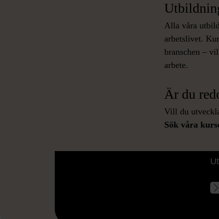
Utbildning
Alla våra utbi
arbetslivet. K
branschen – vilk
arbete.
Är du redo
Vill du utveckl
Sök våra kurse
V
Ut