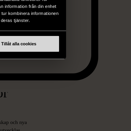
n information från din enhet
 tur kombinera informationen
deras tjänster.
 mer om kursen här
Tillåt alla cookies
ör
nskap och nya
utvecklas,