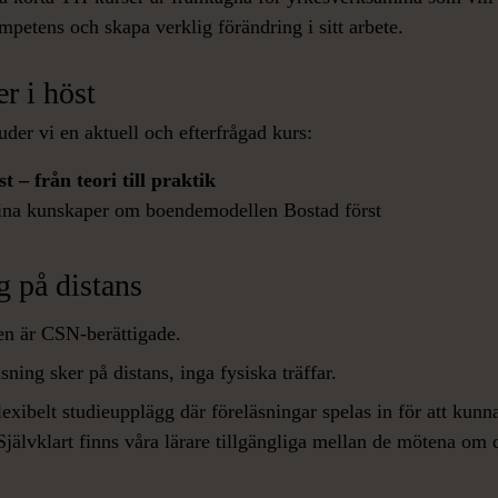
mpetens och skapa verklig förändring i sitt arbete.
r i höst
juder vi en aktuell och efterfrågad kurs:
t – från teori till praktik
ina kunskaper om boendemodellen Bostad först
g på distans
en är CSN-berättigade.
sning sker på distans, inga fysiska träffar.
flexibelt studieupplägg där föreläsningar spelas in för att kunna
Självklart finns våra lärare tillgängliga mellan de mötena om 