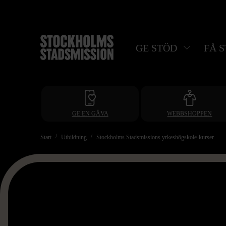
Hoppa
till
huvudinnehåll
GE STÖD
FÅ 
GE EN GÅVA
WEBBSHOPPEN
Start
Utbildning
Stockholms Stadsmissions yrkeshögskole-kurser