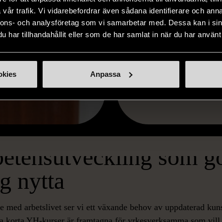
vår trafik. Vi vidarebefordrar även sådana identifierare och anna
nnons- och analysföretag som vi samarbetar med. Dessa kan i sin
har tillhandahållit eller som de har samlat in när du har använt 
Läs
okies
Anpassa
tensutveckling som g
g nytta
te med arbetslivet ser vi ett växande behov av uppdaterad ku
ra korta YH-kurser är framtagna för yrkesverksamma som vill 