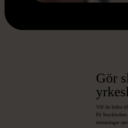
Gör s
yrkes
Vill du bidra t
På Stockholms 
utmaningar spel