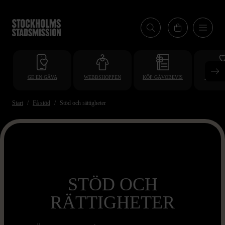
Hoppa
till
huvudinnehåll
GE EN GÅVA
WEBBSHOPPEN
KÖP GÅVOBEVIS
BLI VO
Start
Få stöd
Stöd och rättigheter
STÖD OCH
RÄTTIGHETER