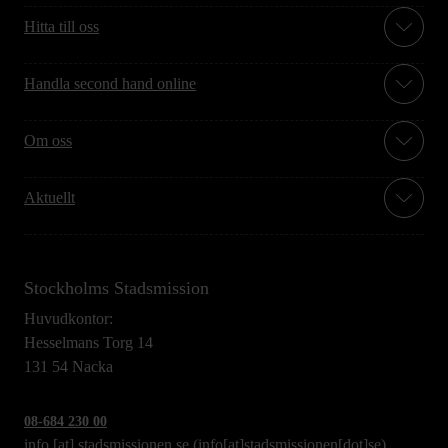
Hitta till oss
Handla second hand online
Om oss
Aktuellt
Stockholms Stadsmission
Huvudkontor:
Hesselmans Torg 14
131 54 Nacka
08-684 230 00
info
[at]
stadsmissionen.se
(info[at]stadsmissionen[dot]se)