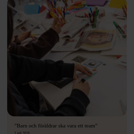
”Barn och föräldrar ska vara ett team”
1 juli 2026