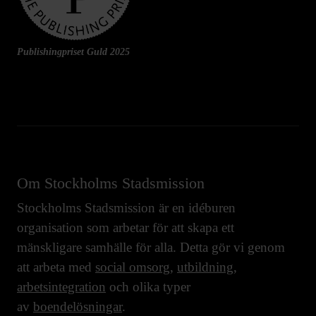
Publishingpriset Guld 2025
Om Stockholms Stadsmission
Stockholms Stadsmission är en idéburen
organisation som arbetar för att skapa ett
mänskligare samhälle för alla. Detta gör vi genom
att arbeta med
social omsorg
,
utbildning
,
arbetsintegration
och olika typer
av
boendelösningar
.