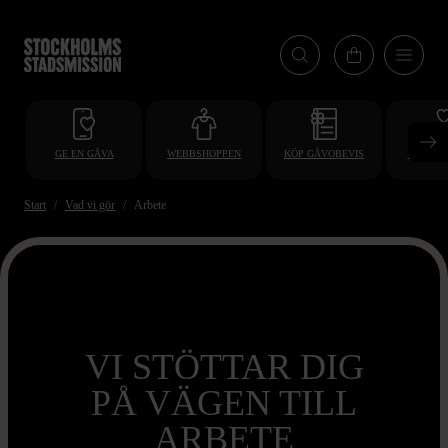
Hoppa
till
huvudinnehåll
GE EN GÅVA
WEBBSHOPPEN
KÖP GÅVOBEVIS
BLI VO
Start
Vad vi gör
Arbete
VI STÖTTAR DIG
PÅ VÄGEN TILL
ARBETE