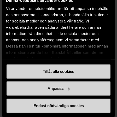
Denna webbplats använder cookies
Vi använder enhetsidentifierare för att anpassa innehållet
och annonserna till användarna, tillhandahålla funktioner
för sociala medier och analysera vår trafik. Vi
vidarebefordrar även sådana identifierare och annan
information från din enhet till de sociala medier och
annons- och analysföretag som vi samarbetar med.
Dessa kan i sin tur kombinera informationen med annan
information som du har tillhandahållit eller som de har
samlat in när du har använt deras tjänster.
"Ingen människa är bara det du ser"
Tillåt alla cookies
21 juli 2026
Anpassa
Endast nödvändiga cookies