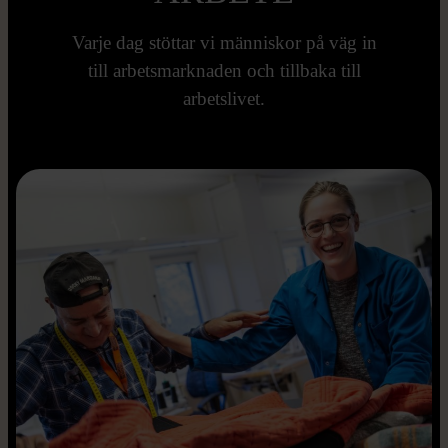
Varje dag stöttar vi människor på väg in
till arbetsmarknaden och tillbaka till
arbetslivet.