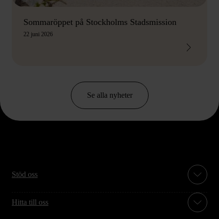
Sommaröppet på Stockholms Stadsmission
22 juni 2026
Se alla nyheter
Stöd oss
Hitta till oss