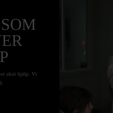
 SOM
VER
P
er akut hjälp. Vi
g.