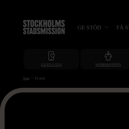
Hoppa
till
huvudinnehåll
GE STÖD
FÅ 
GE EN GÅVA
WEBBSHOPPEN
Start
Få stöd