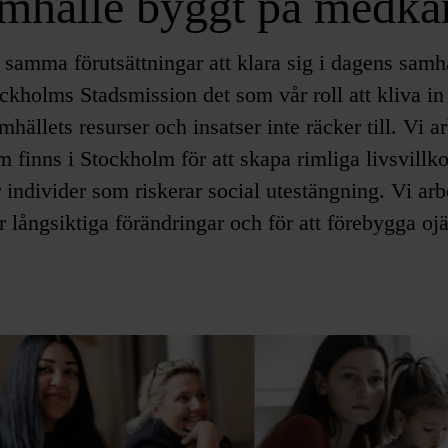
amhälle byggt på medkä
e samma förutsättningar att klara sig i dagens samh
ockholms Stadsmission det som vår roll att kliva in
mhällets resurser och insatser inte räcker till. Vi ar
 finns i Stockholm för att skapa rimliga livsvillko
r individer som riskerar social utestängning. Vi ar
ör långsiktiga förändringar och för att förebygga oj