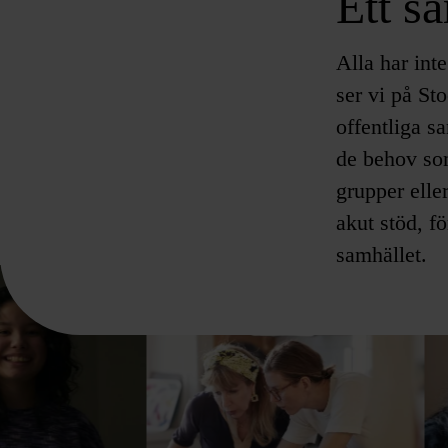
Ett s
Alla har int
ser vi på St
offentliga sa
de behov som
grupper elle
akut stöd, f
samhället.