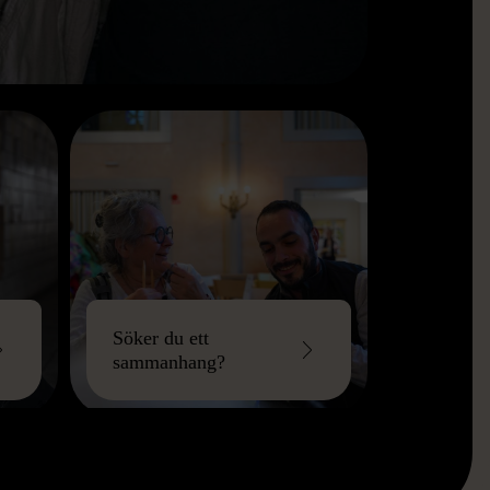
Söker du ett
sammanhang?