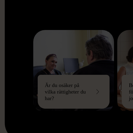
Är du osäker på
B
vilka rättigheter du
fö
har?
j