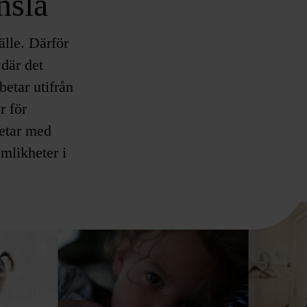
nsla
älle. Därför
 där det
betar utifrån
r för
betar med
ämlikheter i