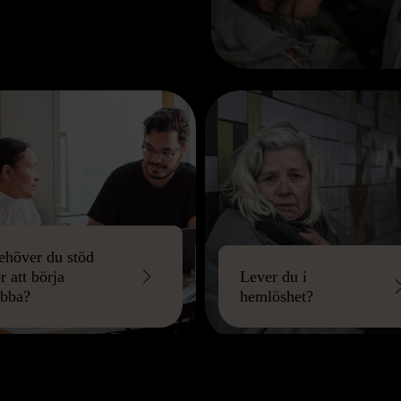
ehöver du stöd
r att börja
Lever du i
obba?
hemlöshet?