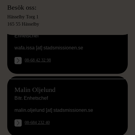
Besök oss:
Hässelby Torg 1
165 55 Hässelby
Wafa Issa
Enhetschef
wafa.issa
[at]
stadsmissionen.se
08-68 42 32 98
Malin Oljelund
Bitr. Enhetschef
malin.oljelund
[at]
stadsmissionen.se
08-684 232 40