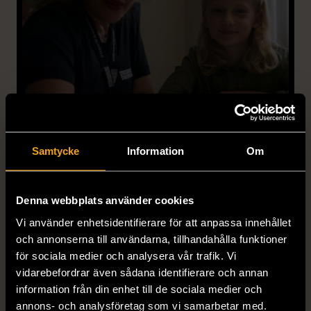
Samtycke
Information
Om
Denna webbplats använder cookies
VÅRA MÖTESPLATSER
Vi använder enhetsidentifierare för att anpassa innehållet
och annonserna till användarna, tillhandahålla funktioner
Stockholms Stadsmissions mötesplatser
för sociala medier och analysera vår trafik. Vi
vidarebefordrar även sådana identifierare och annan
är trygga mötesplatser för gemenskap och
information från din enhet till de sociala medier och
stöd och är öppna varje vardag, året om.
annons- och analysföretag som vi samarbetar med.