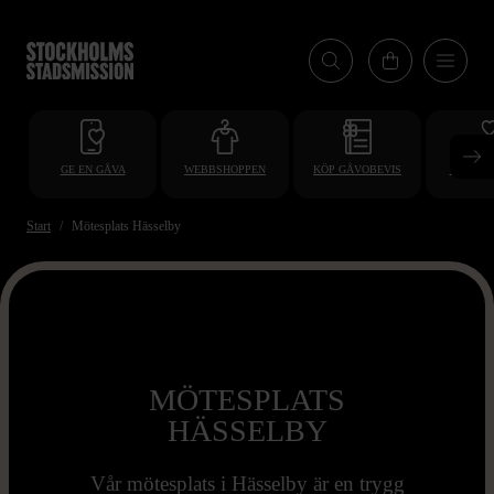
Hoppa
till
huvudinnehåll
GE EN GÅVA
WEBBSHOPPEN
KÖP GÅVOBEVIS
BLI VO
Start
Mötesplats Hässelby
MÖTESPLATS
HÄSSELBY
Vår mötesplats i Hässelby är en trygg