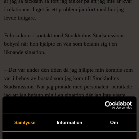
är jag så tacksam så fort jag tänker på att jag inte är kvar
i relationen. Inget är ett problem jämfört med hur jag
levde tidigare.
Felicia kom i kontakt med Stockholms Stadsmissions
bobyrå när hon hjälpte en vän som befann sig i en
liknande situation.
– Det var under den tiden då jag hjälpte min kompis som
var i behov av bostad som jag kom till Stockholms
Stadsmission. När jag pratade med personalen berättade
jag att jag befann mig i en situation där jag inte visste
vart jag och mina barn skulle ta vägen, och frågade om
jag också kunde skriva upp mig på bobyråns intresselista.
Samtycke
Information
Om
Stockholms Stadsmissions bobyrå arbetar nu för att hitta
ett varaktigt och tryggt boende för henne och barnen.