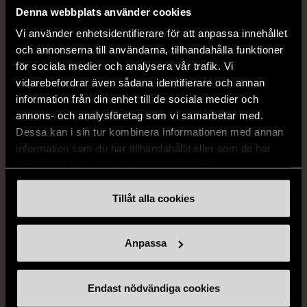
Denna webbplats använder cookies
Stödet från bobyrån
Vi använder enhetsidentifierare för att anpassa innehållet
och annonserna till användarna, tillhandahålla funktioner
Stockholms Stadsmissions bobyrå förmedlar, förvaltar
för sociala medier och analysera vår trafik. Vi
och matchar boendelösningar med människor som står
vidarebefordrar även sådana identifierare och annan
utanför bostadsmarknaden. Det som utmärker vår
information från din enhet till de sociala medier och
förmedling är att den görs efter behov och inte kötid. Vi
annons- och analysföretag som vi samarbetar med.
lägger stor vikt på att matcha hyresgäst med rätt bostad
Dessa kan i sin tur kombinera informationen med annan
och erbjuder stöd utifrån varje individs behov, så att våra
information som du har tillhandahållit eller som de har
samlat in när du har använt deras tjänster.
hyresgäster kan bo bra och bo kvar.
Tillåt alla cookies
För kvinnor som varit utsatta för ekonomiskt våld kan
stödet från bobyrån ofta handla om hjälp med att reda i
deras privatekonomi eller få hjälp med skuldsanering.
Anpassa
Det kan även röra sig om lösningar för att värna deras
personliga säkerhet, exempelvis hjälp med att begränsa
Endast nödvändiga cookies
sin digitala spårbarhet eller på andra sätt undvika att