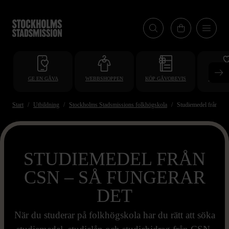
Hoppa
till
huvudinnehåll
GE EN GÅVA
WEBBSHOPPEN
KÖP GÅVOBEVIS
BLI VO
Start
Utbildning
Stockholms Stadsmissions folkhögskola
Studiemedel från CS
STUDIEMEDEL FRÅN
CSN – SÅ FUNGERAR
DET
När du studerar på folkhögskola har du rätt att söka