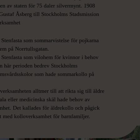
n av staten för 75 daler silvermynt. 1908
Gustaf Åsberg till Stockholms Stadsmission
erksamhet
Stenfasta som sommarvistelse för pojkarna
em på Norrtullsgatan.
Stenfasta som vilohem för kvinnor i behov
en här perioden bedrev Stockholms
omsvårdsskolor som hade sommarkollo på
rksamheten alltmer till att rikta sig till äldre
la eller medicinska skäl hade behov av
amhet. Det kallades för äldrekollo och pågick
lt med kolloverksamhet för barnfamiljer.