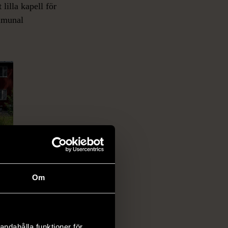
lilla kapell för
ommunal
Om
s
v
andahålla funktioner för