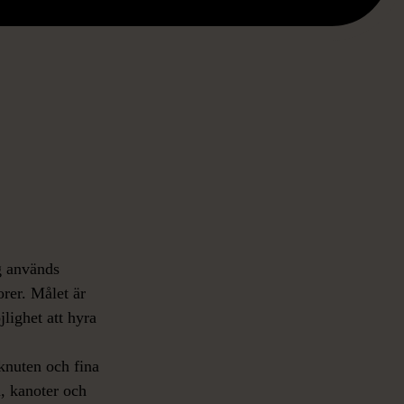
g används
orer. Målet är
lighet att hyra
knuten och fina
u, kanoter och