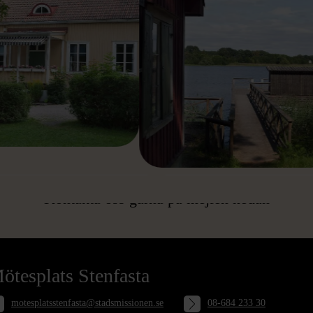
MER OM SENIORKOLLO
MER OM KONFERENS
HAR DU FRÅGOR?
Kontakta oss gärna på mejlen nedan
ötesplats Stenfasta
motesplatsstenfasta@stadsmissionen.se
08-684 233 30