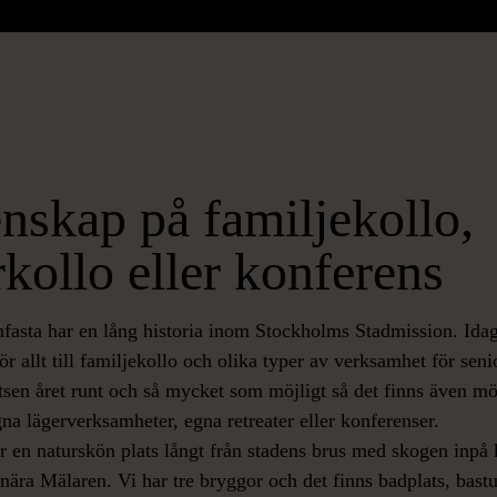
skap på familjekollo,
rkollo eller konferens
nfasta har en lång historia inom Stockholms Stadmission. Ida
ör allt till familjekollo och olika typer av verksamhet för seni
tsen året runt och så mycket som möjligt så det finns även möj
gna lägerverksamheter, egna retreater eller konferenser.
 en naturskön plats långt från stadens brus med skogen inpå 
ära Mälaren. Vi har tre bryggor och det finns badplats, bast