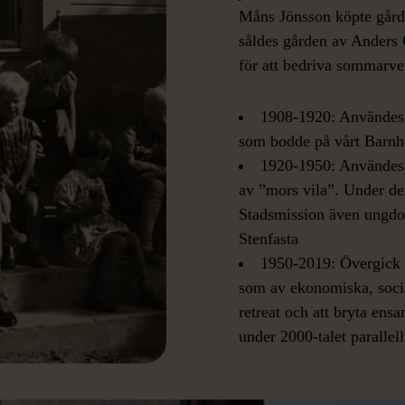
Måns Jönsson köpte gårde
såldes gården av Anders 
för att bedriva sommarv
1908-1920: Användes 
som bodde på vårt Barnh
1920-1950: Användes 
av ”mors vila”. Under d
Stadsmission även ungd
Stenfasta
1950-2019: Övergick ve
som av ekonomiska, socia
retreat och att bryta ens
under 2000-talet parallel