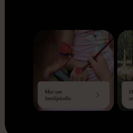
Mer om
M
familjekollo
s