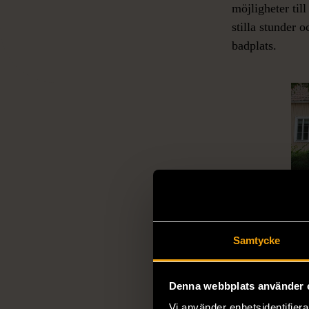
möjligheter till
stilla stunder 
badplats.
St
Samtycke
I s
som
Denna webbplats använder 
kon
Vi använder enhetsidentifierar