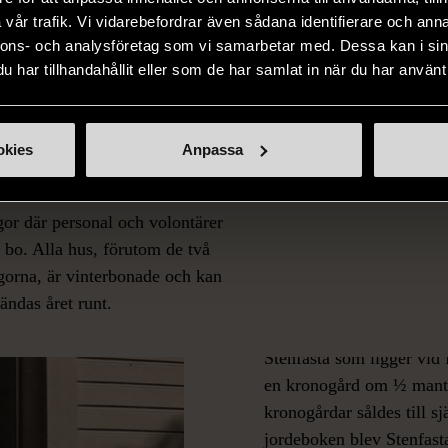
dre rum för lek, avslappning
flera större rum för aktiviteter
vår trafik. Vi vidarebefordrar även sådana identifierare och anna
 retreat. Köket är ett fullt
samt ett fullt utrustat
nnons- och analysföretag som vi samarbetar med. Dessa kan i sin
ustat tillagningskök. I
tillagningskök. Vännebo har 1
har tillhandahållit eller som de har samlat in när du har använt 
lutning ligger 4 hus som
rum och 37 sovplatser. Huset ä
lsammans har 24 rum och 45
vinterbonat och går att använd
platser. Det finns även 2
året runt.
okies
Anpassa
gor med 15 enkelrum och egna
letter. Utöver det finns även
gor där personal och volontärer
 bo. Alla hus, förutom de två
gorna, är vinterbonade och kan
Stenfastas
ändas året runt.
Stenfasta som ligger vid
en kronogård om ½ manta
kronogårdar såldes till s
jordeboken blev Stenfast