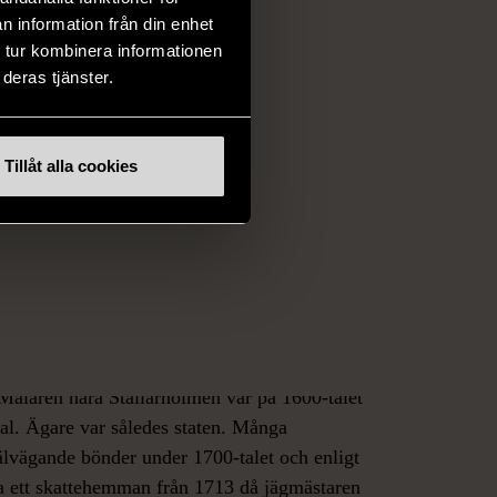
n information från din enhet
 tur kombinera informationen
2
deras tjänster.
r
a
Tillåt alla cookies
 historia
 Mälaren nära Stallarholmen var på 1600-talet
l. Ägare var således staten. Många
jälvägande bönder under 1700-talet och enligt
a ett skattehemman från 1713 då jägmästaren