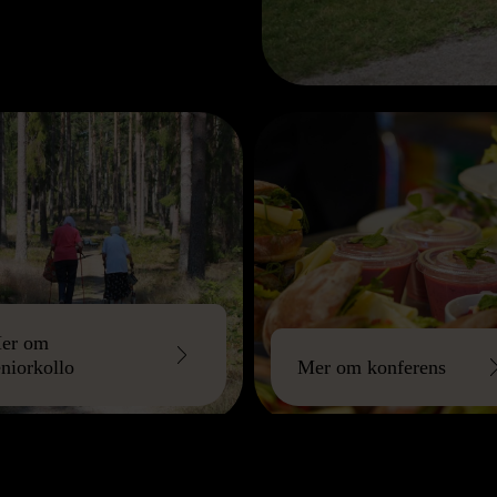
er om
eniorkollo
Mer om konferens