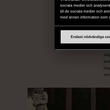
min
sociala medier och analysera 
och
till de sociala medier och a
utr
med annan information som du 
ans
til
sov
Endast nödvändiga co
län
toa
stu
kan
län
anv