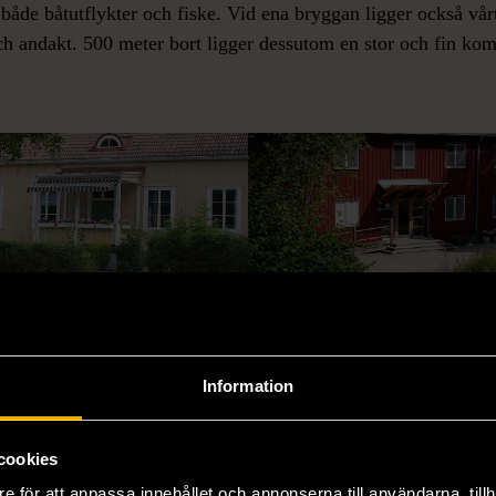
 både båtutflykter och fiske. Vid ena bryggan ligger också vårt 
och andakt. 500 meter bort ligger dessutom en stor och fin k
ora huset
Vännebo
Information
tora huset finns två stora rum
Vännebo är ett arkitektritat hu
 kan användas som matsalar,
som är helt anpassat för
cookies
ferenslokaler mm samt två
kolloverksamhet. Det består a
e för att anpassa innehållet och annonserna till användarna, tillh