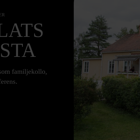
ER
LATS
STA
som familjekollo,
ferens.