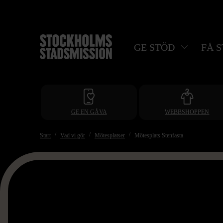
Hoppa
till
huvudinnehåll
GE STÖD
FÅ 
GE EN GÅVA
WEBBSHOPPEN
Start
Vad vi gör
Mötesplatser
Mötesplats Stenfasta