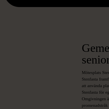
Gemen
senio
Mötesplats Ste
Stenfasta framf
att använda pla
Stenfasta för e
Omgivningen är
promenadstråk n