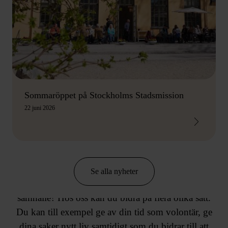
Sommaröppet på Stockholms Stadsmission
22 juni 2026
ENGAGERA DIG
Se alla nyheter
Vill du också engagera dig för ett mänskligare
samhälle? Hos oss kan du bidra på flera olika sätt.
Du kan till exempel ge av din tid som volontär, ge
dina saker nytt liv samtidigt som du bidrar till att