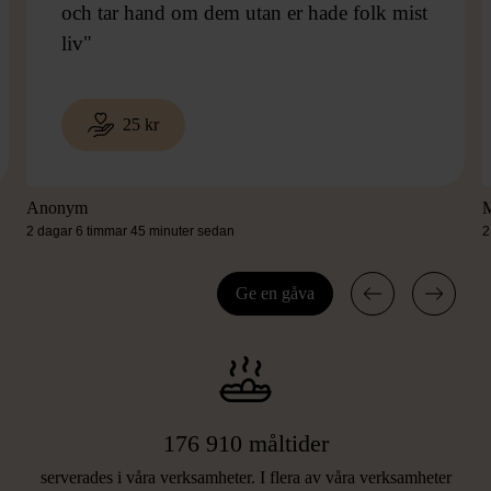
och tar hand om dem utan er hade folk mist
liv"
25 kr
Anonym
M
2 dagar 6 timmar 45 minuter sedan
2
VAD DITT STÖD BLAND ANNAT
Ge en gåva
BIDROG TILL 2025
176 910 måltider
serverades i våra verksamheter. I flera av våra verksamheter