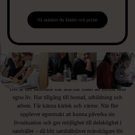
Så skänker du kläder och prylar
ETT MÄNSKLIGARE SAMHÄLLE
FÖR ALLA
Det är det samhälle där alla har makt att forma sina
egna liv. Har tillgång till bostad, utbildning och
arbete. Får känna kärlek och värme. När fler
upplever egenmakt att kunna påverka sin
livssituation och ges möjlighet till delaktighet i
samhället – då blir samhällslivet mänskligare för