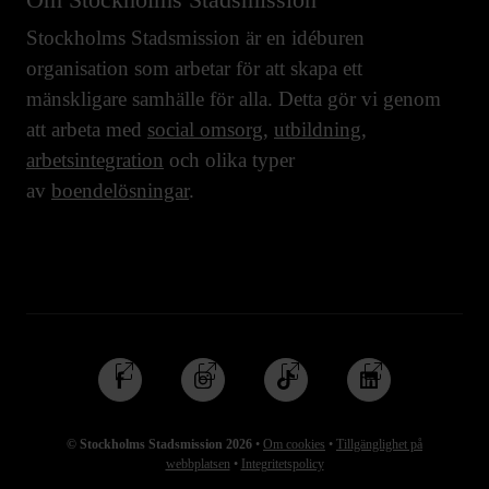
Stockholms Stadsmission är en idéburen
organisation som arbetar för att skapa ett
mänskligare samhälle för alla. Detta gör vi genom
att arbeta med
social omsorg
,
utbildning
,
arbetsintegration
och olika typer
av
boendelösningar
.
Följ
Följ
Följ
Följ
oss
oss
oss
oss
på
på
på
på
© Stockholms Stadsmission 2026
•
Om cookies
•
Tillgänglighet på
Facebook
Instagram
TikTok
Linkedin
webbplatsen
•
Integritetspolicy