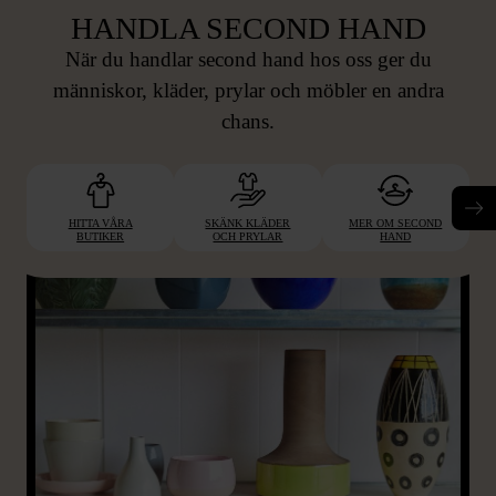
HANDLA SECOND HAND
När du handlar second hand hos oss ger du
människor, kläder, prylar och möbler en andra
chans.
HITTA VÅRA
SKÄNK KLÄDER
MER OM SECOND
BUTIKER
OCH PRYLAR
HAND