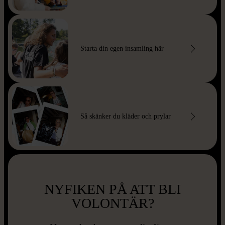
Starta din egen insamling här
Så skänker du kläder och prylar
NYFIKEN PÅ ATT BLI
VOLONTÄR?