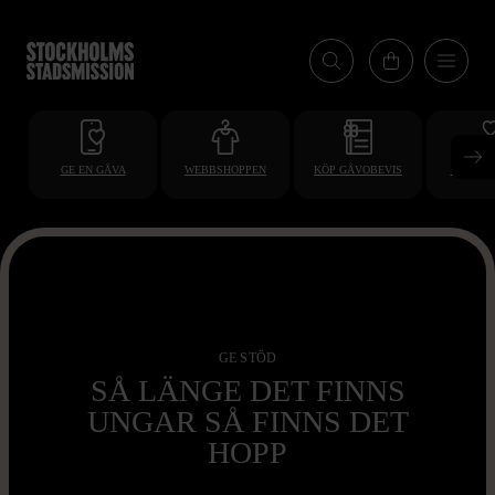
Hoppa
till
huvudinnehåll
GE EN GÅVA
WEBBSHOPPEN
KÖP GÅVOBEVIS
BLI VO
GE STÖD
SÅ LÄNGE DET FINNS
UNGAR SÅ FINNS DET
HOPP