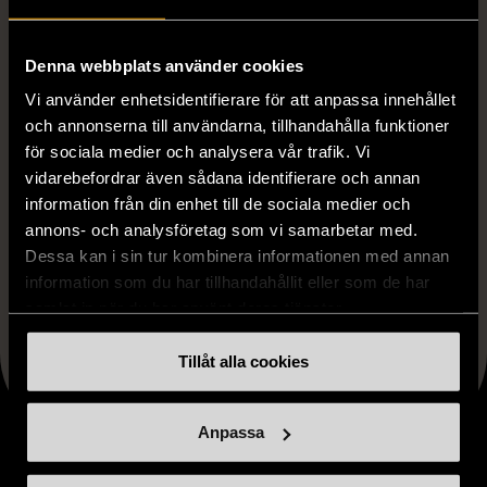
kampanjpris. Även Simone de Beauvoirs roman
Mandarinerna
, som gavs ut i nyutgåva tidigare i år, finns
Denna webbplats använder cookies
till försäljning.
Vi använder enhetsidentifierare för att anpassa innehållet
och annonserna till användarna, tillhandahålla funktioner
för sociala medier och analysera vår trafik. Vi
vidarebefordrar även sådana identifierare och annan
information från din enhet till de sociala medier och
annons- och analysföretag som vi samarbetar med.
Dessa kan i sin tur kombinera informationen med annan
Faceboo
X
Lin
information som du har tillhandahållit eller som de har
Dela artikeln
samlat in när du har använt deras tjänster.
Tillåt alla cookies
Anpassa