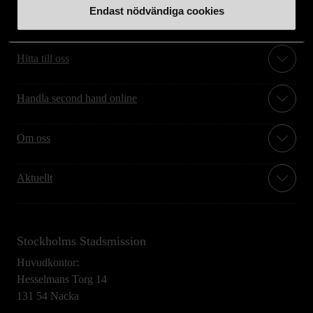
Endast nödvändiga cookies
Stöd oss
Hitta till oss
Handla second hand online
Om oss
Aktuellt
Stockholms Stadsmission
Huvudkontor:
Hesselmans Torg 14
131 54 Nacka