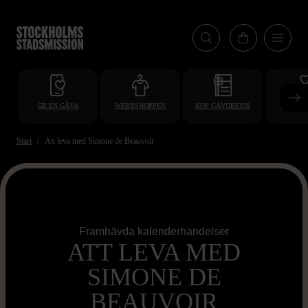
Hoppa
till
huvudinnehåll
GE EN GÅVA
WEBBSHOPPEN
KÖP GÅVOBEVIS
BLI VO
Start
Att leva med Simone de Beauvoir
Framhävda kalenderhändelser
ATT LEVA MED
SIMONE DE
BEAUVOIR