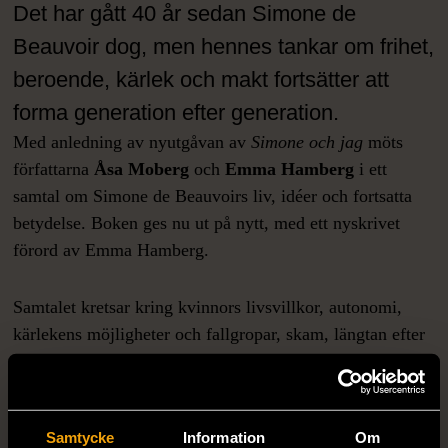
Det har gått 40 år sedan Simone de
Beauvoir dog, men hennes tankar om frihet,
beroende, kärlek och makt fortsätter att
forma generation efter generation.
Med anledning av nyutgåvan av
Simone och jag
möts
författarna
Åsa Moberg
och
Emma Hamberg
i ett
samtal om Simone de Beauvoirs liv, idéer och fortsatta
betydelse. Boken ges nu ut på nytt, med ett nyskrivet
förord av Emma Hamberg.
Samtalet kretsar kring kvinnors livsvillkor, autonomi,
kärlekens möjligheter och fallgropar, skam, längtan efter
frihet och litteraturens kraft att hjälpa oss förstå både oss
själva och vår samtid.
Samtycke
Information
Om
Efter samtalet finns möjlighet att köpa
Simone och jag
till