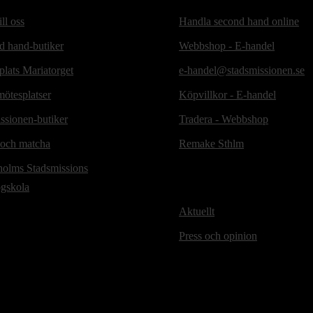
ill oss
Handla second hand online
d hand-butiker
Webbshop - E-handel
lats Mariatorget
e-handel@stadsmissionen.se
ötesplatser
Köpvillkor - E-handel
ssionen-butiker
Tradera - Webbshop
 och matcha
Remake Sthlm
holms Stadsmissions
ögskola
Aktuellt
Press och opinion