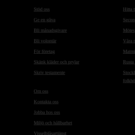
Stöd oss
Hitta t
Ge en gåva
Secon
Bli månadsgivare
Mötesp
Bli volontär
Våra m
För företag
Matmi
Skänk kläder och prylar
Rusta
Skriv testamente
Stock
folkh
Om oss
Kontakta oss
Jobba hos oss
Miljö och hållbarhet
Visselblåsartjänst