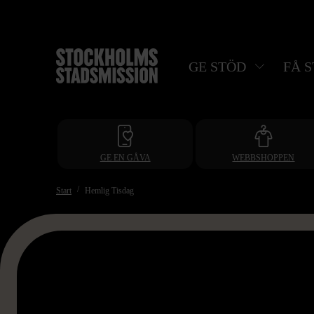
Hoppa
till
huvudinnehåll
GE STÖD
FÅ 
GE EN GÅVA
WEBBSHOPPEN
Start
Hemlig Tisdag