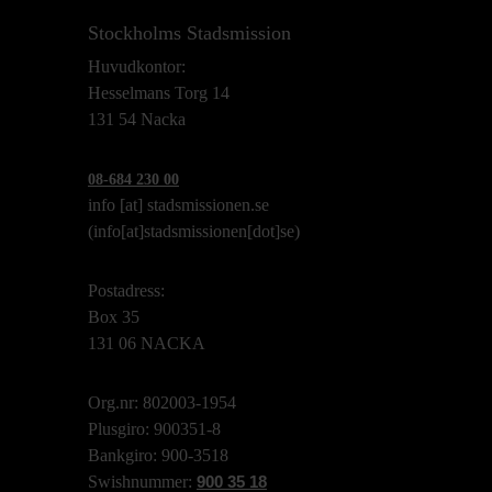
Stockholms Stadsmission
Huvudkontor:
Hesselmans Torg 14
131 54 Nacka
08-684 230 00
info
[at]
stadsmissionen.se
(info[at]stadsmissionen[dot]se)
Postadress:
Box 35
131 06 NACKA
Org.nr: 802003-1954
Plusgiro: 900351-8
Bankgiro: 900-3518
Swishnummer:
900 35 18