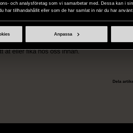
nnons- och analysföretag som vi samarbetar med. Dessa kan i sin
har tillhandahållit eller som de har samlat in när du har använt 
är kvällen där du inte vet vad som väntar – bara
. Allt hemligt. Musik, performance, spoken word
at. Vem som helst. Vad som helst. Du får veta 
okies
Anpassa
ingen är öppen från 8:00 till insläppet för kons
t ät eller fika hos oss innan.
Dela artik