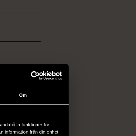
Om
andahålla funktioner för
n information från din enhet