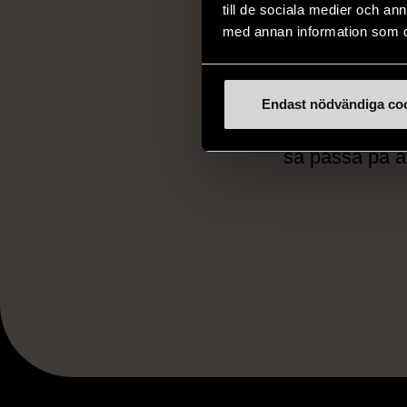
till de sociala medier och a
med annan information som du 
Hemlig Tisdag 
bra. 2–4 akter
något helt ann
Endast nödvändiga co
händer. Server
så passa på at