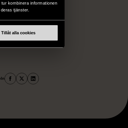
 tur kombinera informationen
deras tjänster.
 att det blir
, konst eller
när det
Tillåt alla cookies
erten bnörjar
Facebook
X
LinkedIn
eln