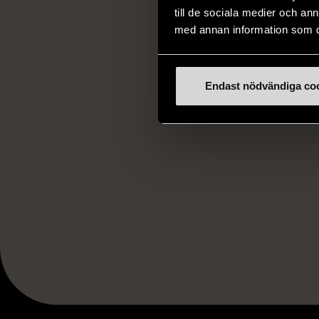
till de sociala medier och a
känslor, tacksamhe
med annan information som du 
passar både dig so
vardagen.
Anmälan krävs och
Endast nödvändiga co