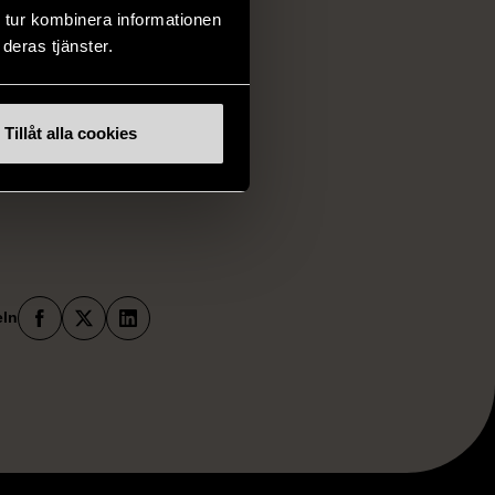
 tur kombinera informationen
ordlander och
deras tjänster.
iv och verktyg i
Tillåt alla cookies
Facebook
X
LinkedIn
eln