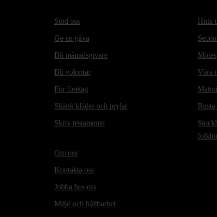
Stöd oss
Hitta t
Ge en gåva
Secon
Bli månadsgivare
Mötesp
Bli volontär
Våra m
För företag
Matmi
Skänk kläder och prylar
Rusta
Skriv testamente
Stock
folkh
Om oss
Kontakta oss
Jobba hos oss
Miljö och hållbarhet