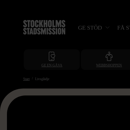
Hoppa
till
huvudinnehåll
GE STÖD
FÅ 
GE EN GÅVA
WEBBSHOPPEN
Start
Livsglädje