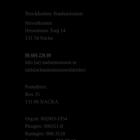
Stockholms Stadsmission
Huvudkontor:
Hesselmans Torg 14
131 54 Nacka
08-684 230 00
info
[at]
stadsmissionen.se
(info[at]stadsmissionen[dot]se)
Postadress:
Box 35
131 06 NACKA
Org.nr: 802003-1954
Plusgiro: 900351-8
Bankgiro: 900-3518