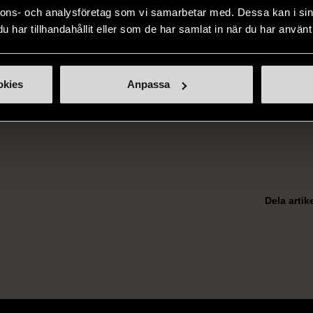
nnons- och analysföretag som vi samarbetar med. Dessa kan i sin
t och inre riktning. Serien leds av samtalsterapeuten Karin N
har tillhandahållit eller som de har samlat in när du har använt 
m vill fördjupa din livsglädje och dig som söker nya perspekt
 görs via länken. Begränsat antal platser.
okies
Anpassa
Dela artik