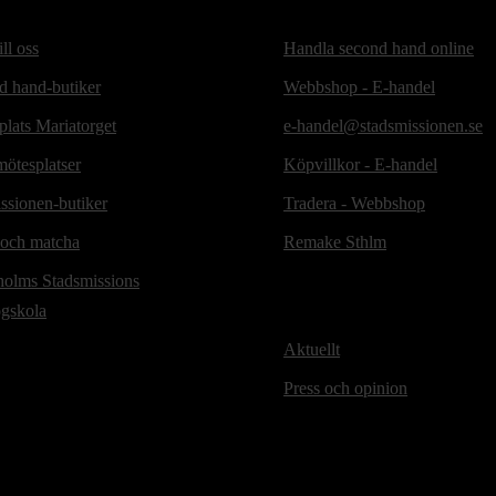
ill oss
Handla second hand online
d hand-butiker
Webbshop - E-handel
lats Mariatorget
e-handel@stadsmissionen.se
ötesplatser
Köpvillkor - E-handel
ssionen-butiker
Tradera - Webbshop
 och matcha
Remake Sthlm
holms Stadsmissions
ögskola
Aktuellt
Press och opinion