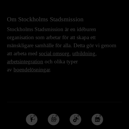
Om Stockholms Stadsmission
Stockholms Stadsmission är en idéburen
organisation som arbetar för att skapa ett
mänskligare samhälle för alla. Detta gör vi genom
att arbeta med
social omsorg
,
utbildning
,
arbetsintegration
och olika typer
av
boendelösningar
.
Följ
Följ
Följ
Följ
oss
oss
oss
oss