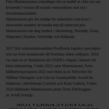
Från Matmissionens centrallager kör en lastbil ut cirka sex ton
livsmedel i veckan till sociala verksamheter runt om i
Stockholmsområdet.
Matmissionen gör det möjligt för människor som lever i
ekonomisk utsatthet att handla mat till reducerat pris.
Matmissionen har idag butiker i Jakobsberg, Norrtälje, Kista,
Hägersten, Handen, Södertälje och Hallunda.
2017 fick verksamhetsområdet PostNords logistics specialpris
och var även nominerade till Nordiska rådets miljöpris. 2018
var man en av finalisterna till UNDP:s vårgala i klassen för
bästa inkludering. Under 2022 vann Matmissionen Årets
hållbarhetsprestation 2022 som delas ut av Nätverket för
Hållbart Näringsliv och Citycon Sustainability Award för
butikerna i Jakobsbergs Centrum och Kista Galleria. Under
MATMISSIONEN HJÄLPER ER
2024 tilldelades Matmissionen priset Årets Förebyggare
av Avfall Sverige.
ATT IDENTIFIERA OCH
MOTVERKA SVINN OCH