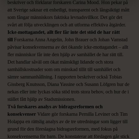
beskriver och förklarar forskaren Carina Mood. Hon pekar på
att Sverige saknar ett enhetligt, transparent och långsiktigt mått
som fångar människors faktiska levnadsvillkor. Det gör det
svårt att följa utvecklingen och att utforma effektiva åtgärder.
Icke-mottagandet, allt fler får inte det stöd de har rätt
till
Forskarna Anna Angelin, John Brauer och Johan Vamstad
påvisar konsekvenserna av det ökande icke-mottagandet – allt
fler människor får inte den hjälp av samhället de har rätt till.
Det handlar såväl om ökat mänskligt lidande och stora
samhällskostnader som om minskad tillit till samhället och
sämre sammanhållning. I rapporten beskriver också Tobias
Gissberg Knutsson, Diana Yassine och Susann Löfgren hur de
nekas eller inte lyckas söka stöd trots stora behov, och hur de i
stället fått hjälp av Stadsmissionen.
Två forskares analys av bidragsreformen och
konsekvenser
Vidare gör forskarna Pernilla Leviner och Tim
Holappa en rättslig analys av de tre utredningar som ligger till
grund för den föreslagna bidragsreformen, med fokus på
konsekvenserna för barn. De konstaterar att förslagen går stick