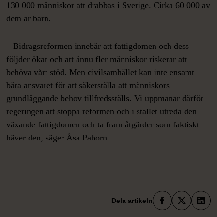
130 000 människor att drabbas i Sverige. Cirka 60 000 av
dem är barn.
– Bidragsreformen innebär att fattigdomen och dess
följder ökar och att ännu fler människor riskerar att
behöva vårt stöd. Men civilsamhället kan inte ensamt
bära ansvaret för att säkerställa att människors
grundläggande behov tillfredsställs. Vi uppmanar därför
regeringen att stoppa reformen och i stället utreda den
växande fattigdomen och ta fram åtgärder som faktiskt
häver den, säger Åsa Paborn.
Faceboo
X
Lin
Dela artikeln