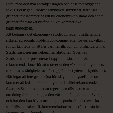
i stäv med den nya socialtjänstlagen och dess förebyggande
fokus. Förslagen urholkar samhällets skyddsnät, när vissa
grupper inte kommer ha rätt till ekonomiskt bistånd och andra
grupper får minskat bistånd, vilket kommer öka
barnfattigdomen.
Att begränsa det ekonomiska stödet till redan utsatta familjer
riskerar att sociala problem uppkommer eller förvärras, vilket i
sin tur kan leda till att fler barn far illa och blir omhändertagna.
Stadsmissionernas rekommendationer
Sveriges
Stadsmissioner presenterar i rapporten sina konkreta
rekommendationer för att motverka den växande fattigdomen,
säkra barns rättigheter och återupprätta det yttersta skyddsnätet.
Här ingår att inte genomföra föreslagen bidragsreform som
kommer att leda till ökad fattigdom. I stället rekommenderar
Sveriges Stadsmissioner att regeringen tillsätter en statlig
utredning för att kartlägga den växande fattigdomen i Sverige
och hur den kan hävas med utgångspunkt från det svenska
samhällskontraktet. Rekommendationerna återfinns i sin helhet
i rapportens avslutande kapitel.