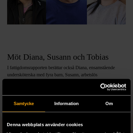
Möt Diana, Susann och Tobias
I fattigdomsrapporten berättar också Diana, ensamstående
undersköterska med fyra barn, Susann, arbetslös
industriarbetare och Tobias, tidigare svetsare som idag
arbetstränar, om sina liv. Hur de, trots att de alla har arbete eller
arbetslivserfarenhet, ändå behöver stöd från Stadsmissionen för
att klara ekonomin.
Samtycke
Information
Om
Denna webbplats använder cookies