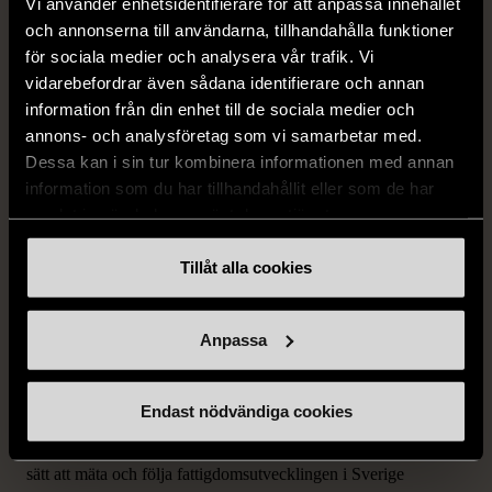
Vi använder enhetsidentifierare för att anpassa innehållet
och annonserna till användarna, tillhandahålla funktioner
för sociala medier och analysera vår trafik. Vi
vidarebefordrar även sådana identifierare och annan
Sammanfattning på fem minuter av
information från din enhet till de sociala medier och
fattigdomsrapporten 2025
annons- och analysföretag som vi samarbetar med.
Dessa kan i sin tur kombinera informationen med annan
Samlar aktuell forskning om fattigdomen i Sverige
information som du har tillhandahållit eller som de har
Fattigdomsrapporten 2025 tar avstamp i aktuell forskning och
samlat in när du har använt deras tjänster.
erfarenhet från Stadsmissionernas arbete runt om i landet.
Rapporten belyser hur fattigdomen i Sverige ökat bland annat
Tillåt alla cookies
på grund av att trösklarna till försörjningsstödet höjts, många
inte får det stöd de har rätt till och att stödet inte längre räcker
Anpassa
till. Det yttersta skyddsnätet skyddar inte längre människor från
fattigdom: en fattigdom som kommer att öka ytterligare om
föreslagen bidragsreform blir verklighet.
Endast nödvändiga cookies
Fattigdomsutveckligen och brister i mätning
Hur
fattigdomsutveckling har sett ut och bristerna med nuvarande
sätt att mäta och följa fattigdomsutvecklingen i Sverige