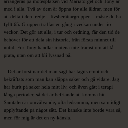
arrangeras på mötesplatsen vid Mariatorget och Tony är
med i alla. Två av dem är öppna för alla åldrar, men för
att delta i den tredje – livsberättargruppen – måste du ha
fyllt 65. Gruppen träffas en gång i veckan under tio
veckor. Det gör att alla, i tur och ordning, får den tid de
behöver för att dela sin historia, från första minnet till
nutid. För Tony handlar mötena inte främst om att få
prata, utan om att bli lyssnad på.
– Det är först när det man sagt har tagits emot och
bekräftats som man kan släppa saker och gå vidare. Jag
har burit på saker hela mitt liv, och även gått i terapi
långa perioder, så det är befriande att komma hit.
Samtalen är omvälvande, ofta ledsamma, men samtidigt
upplyftande på något sätt. Det kanske inte borde vara så,
men för mig är det en ny känsla.