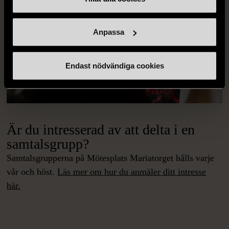
Anpassa
Endast nödvändiga cookies
Är du intresserad av att delta i en
samtalsgrupp?
Samtalsgrupperna på Mötesplats Mariatorget hålls varje
vår och höst.
Läs mer om hur du anmäler ditt intresse
här.