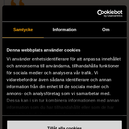
– Min grej har alltid varit att jag måste rädda mig
själv och så var det till viss del även den här gången.
Samtycke
Information
Om
Jag behövde en livlina och det var som att jag
instinktivt visste vart jag skulle gå. Här bryr man sig
om varandra, på riktigt. Stockholms Stadsmission har
Denna webbplats använder cookies
betytt allt för mig.
Vi använder enhetsidentifierare för att anpassa innehållet
och annonserna till användarna, tillhandahålla funktioner
för sociala medier och analysera vår trafik. Vi
vidarebefordrar även sådana identifierare och annan
information från din enhet till de sociala medier och
annons- och analysföretag som vi samarbetar med.
Dessa kan i sin tur kombinera informationen med annan
information som du har tillhandahållit eller som de har
samlat in när du har använt deras tjänster.
Tillåt alla cookies