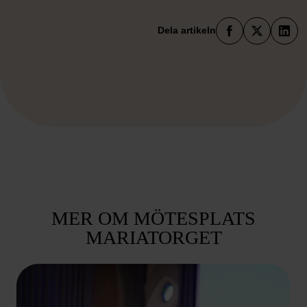
Faceboo
X
Lin
Dela artikeln
MER OM MÖTESPLATS
MARIATORGET