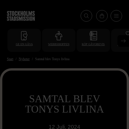
Hoppa
till
huvudinnehåll
GE EN GÅVA
WEBBSHOPPEN
KÖP GÅVOBEVIS
BLI VO
Start
Nyheter
Samtal blev Tonys livlina
SAMTAL BLEV
TONYS LIVLINA
12 Juli, 2024