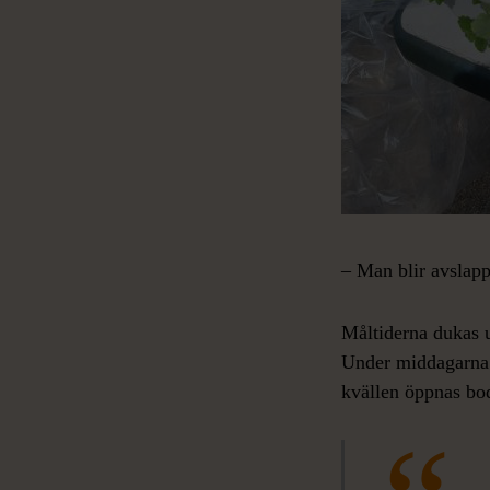
– Man blir avslapp
Måltiderna dukas u
Under middagarna är
kvällen öppnas bod