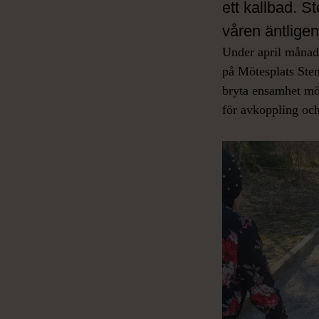
ett kallbad. S
våren äntlige
Under april månad 
på Mötesplats Sten
bryta ensamhet möj
för avkoppling och