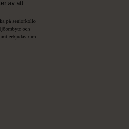
er av att
cka på seniorkollo
miljöombyte och
 samt erbjudas rum