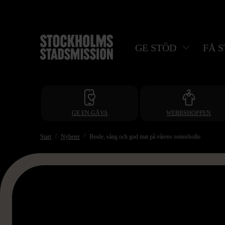
Hoppa
till
huvudinnehåll
GE STÖD
FÅ 
GE EN GÅVA
WEBBSHOPPEN
Start
Nyheter
Boule, sång och god mat på vårens seniorkollo