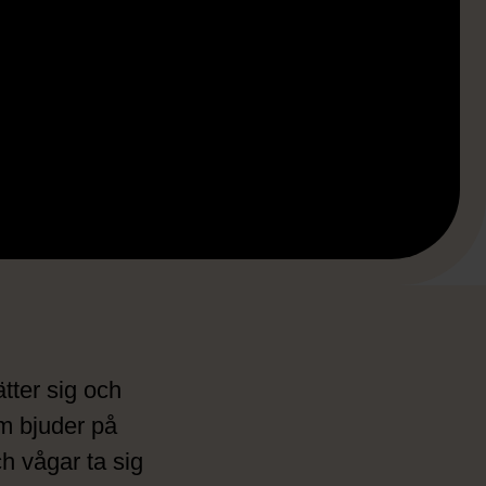
tter sig och
m bjuder på
h vågar ta sig